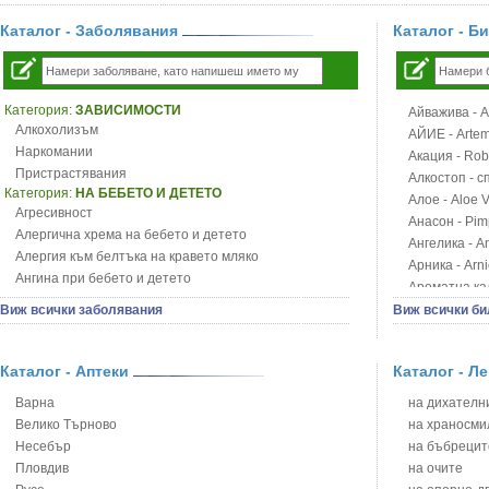
Каталог - Заболявания
Каталог - Б
Категория:
ЗАВИСИМОСТИ
Айважива - Al
Алкохолизъм
АЙИЕ - Artemi
Наркомании
Акация - Rob
Пристрастявания
Алкостоп - с
Категория:
НА БЕБЕТО И ДЕТЕТО
Алое - Aloe 
Агресивност
Анасон - Pim
Алергична хрема на бебето и детето
Ангелика - An
Алергия към белтъка на кравето мляко
Арника - Arn
Ангина при бебето и детето
Ароматна кал
Анемия при бебето и детето
Арония - So
Виж всички заболявания
Виж всички би
Апетит - пълни деца
Бабини зъби -
Аромотерапия и децата
Билки за ба
Безапетитие при бебето и детето
Каталог - Аптеки
Каталог - Л
Блатен аир -
Бронхиална астма при бебето и детето
Блатен тъжни
Варна
на дихателни
Бронхит и пневмония при деца
Блян
Велико Търново
на храносми
Варицела
Бобови шушул
Несебър
на бъбрецит
Висока температура на бебето и детето
Божур - Paeo
Пловдив
на очите
Възпаление на ушите на бебето и детето
Борови връхче