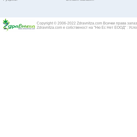
Зайча сянка -
Белодробна емболия и белодробен инфаркт
Здравец - Ge
Белодробна склероза
Златовръх - 
Болки в ушите
Змийски лапа
Бронхиектазии - разширение на бронхите
Copyright © 2006-2022 Zdravnitza.com Всички права запа
Змийско мляк
Бронхиолит
Zdravnitza.com е собственост на "Ню Ес Нет ЕООД" :
Усло
Зърнастец -
Бронхит
Иглика - Fl. 
Бронхопневмония
Изсипливче -
Възпаление на тъпанчето
Исиот - Zingib
Възпалено гърло
Исландски ли
Задавяне с чуждо тяло
Исоп - Hyssop
Кашлица
Калина - Vib
Кръвоизлив от носа
Калоферче -
Ларингит
Каменоломка 
Мениеров синдром
Камшик - Agr
Моноцитна ангина
Карамфил - E
Плеврит
Кафяво морск
Саркоидоза
Кисел трън - 
Сенна хрема
Клинавче /орл
Синуит
Коило - Stipa
Сърбеж в ушите
Комунига - Me
Трахеит
Коноп - Canna
Туберкулоза
Конски кесте
Фарингит