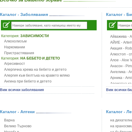
Каталог - Заболявания
Каталог - Б
Категория:
ЗАВИСИМОСТИ
Айважива - Al
Алкохолизъм
АЙИЕ - Artemi
Наркомании
Акация - Rob
Пристрастявания
Алкостоп - с
Категория:
НА БЕБЕТО И ДЕТЕТО
Алое - Aloe 
Агресивност
Анасон - Pim
Алергична хрема на бебето и детето
Ангелика - An
Алергия към белтъка на кравето мляко
Арника - Arn
Ангина при бебето и детето
Ароматна кал
Анемия при бебето и детето
Арония - So
Виж всички заболявания
Виж всички би
Апетит - пълни деца
Бабини зъби -
Аромотерапия и децата
Билки за ба
Безапетитие при бебето и детето
Блатен аир -
Бронхиална астма при бебето и детето
Каталог - Аптеки
Каталог - Л
Блатен тъжни
Бронхит и пневмония при деца
Блян
Варна
на дихателни
Варицела
Бобови шушул
Велико Търново
на храносми
Висока температура на бебето и детето
Божур - Paeo