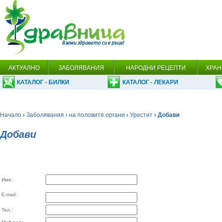
АКТУАЛНО
ЗАБОЛЯВАНИЯ
НАРОДНИ РЕЦЕПТИ
ХРАН
КАТАЛОГ - БИЛКИ
КАТАЛОГ - ЛЕКАРИ
Начало
›
Заболявания
›
на половите органи
›
Урестит
› Добави
Добави
Име:
E-mail:
Тел.: