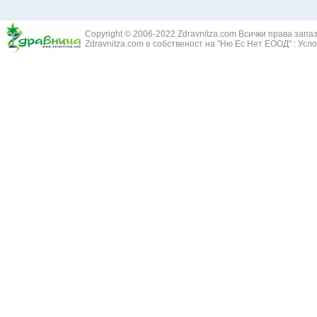
Жълт Смин - 
Белодробен абсцес
Жълта тинтяв
Белодробен емфизем
Зайча сянка -
Белодробна емболия и белодробен инфаркт
Copyright © 2006-2022 Zdravnitza.com Всички права запа
Здравец - Ge
Zdravnitza.com е собственост на "Ню Ес Нет ЕООД" :
Усло
Белодробна склероза
Златовръх - 
Болки в ушите
Змийски лапа
Бронхиектазии - разширение на бронхите
Змийско мляк
Бронхиолит
Зърнастец -
Бронхит
Иглика - Fl. 
Бронхопневмония
Изсипливче -
Възпаление на тъпанчето
Исиот - Zingib
Възпалено гърло
Исландски ли
Задавяне с чуждо тяло
Исоп - Hyssop
Кашлица
Калина - Vib
Кръвоизлив от носа
Калоферче -
Ларингит
Каменоломка 
Мениеров синдром
Камшик - Agr
Моноцитна ангина
Карамфил - E
Плеврит
Кафяво морск
Саркоидоза
Кисел трън - 
Сенна хрема
Клинавче /орл
Синуит
Коило - Stipa
Сърбеж в ушите
Комунига - Me
Трахеит