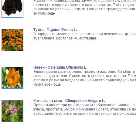
Мумио — илирийска смола. Мумиото е древен «чудотворен 
от векове го наричат «кръвта на планината». Това вещест
лекуване на различни недъзи. Намират в труднодостъпни з
висулки,
още
Турта - Tagetes Erecta L.
В народната медицина се използва при лечение на кръвои
възпаления, мастопатия, кисти.
още
Невен - Calendula Officinalis L.
Едногодишно светлозелено тревисто растение. Стъблото е
са последователни. Съцветното легло е голо, плоско. Пл
форма и размери плодосемки, най-често сърповидно или 
късна есен.
още
Котешка стъпка - Clinopodium Vulgare L.
Препоръчва се при гинекологични заболявания, миома на 
жлеза, простати, бъбречнокаменна болест, отразява се д
артериалните плаки и смущения в кръвоносната система.