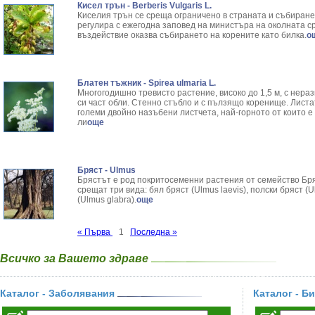
Кисел трън - Berberis Vulgaris L.
Киселия трън се среща ограничено в страната и събиране
регулира с ежегодна заповед на министъра на околната с
въздействие оказва събирането на корените като билка.
о
Блатен тъжник - Spirea ulmaria L.
Многогодишно тревисто растение, високо до 1,5 м, с нера
си част обли. Стенно стъбло и с пълзящо коренище. Листа
големи двойно назъбени листчета, най-горното от които 
ли
още
Бряст - Ulmus
Брястът е род покритосеменни растения от семейство Бря
срещат три вида: бял бряст (Ulmus laevis), полски бряст (U
(Ulmus glabra).
още
« Първа
1
Последна »
Всичко за Вашето здраве
Каталог - Заболявания
Каталог - Б