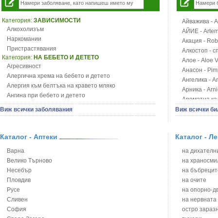
Категория:
ЗАВИСИМОСТИ
Айважива - Al
Алкохолизъм
АЙИЕ - Artemi
Наркомании
Акация - Rob
Пристрастявания
Алкостоп - с
Категория:
НА БЕБЕТО И ДЕТЕТО
Алое - Aloe 
Агресивност
Анасон - Pim
Алергична хрема на бебето и детето
Ангелика - An
Алергия към белтъка на кравето мляко
Арника - Arn
Ангина при бебето и детето
Ароматна кал
Анемия при бебето и детето
Арония - So
Виж всички заболявания
Виж всички би
Апетит - пълни деца
Бабини зъби -
Аромотерапия и децата
Билки за ба
Безапетитие при бебето и детето
Каталог - Аптеки
Каталог - Л
Блатен аир -
Бронхиална астма при бебето и детето
Блатен тъжни
Варна
на дихателни
Бронхит и пневмония при деца
Блян
Велико Търново
на храносми
Варицела
Бобови шушул
Несебър
на бъбрецит
Висока температура на бебето и детето
Божур - Paeo
Пловдив
на очите
Възпаление на ушите на бебето и детето
Борови връхче
Русе
на опорно-д
Глисти
Босилек - Oc
Сливен
на нервната
Грижа за пъпа на новороденото
Брей - Tamu
София
остро зараз
Грип при бебето и детето
Брош - Rubia 