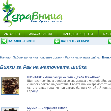
АКТУАЛНО
ЗАБОЛЯВАНИЯ
НАРОДНИ РЕЦЕПТИ
ХРАН
КАТАЛОГ - БИЛКИ
КАТАЛОГ - ЛЕКАРИ
Начало
›
Заболявания
›
на половите органи
›
Рак на маточната шийка
› Билк
Билки за Рак на маточната шийка
ШИИТАКЕ - Императорска гъба -„Гъба Жен-Шен”
Шиитаке (Lentinula edodes) се споменава в многобройни л
с широк спектър на действие. Гъбата или екстрактът от не
съпътстваща терапия при раково болни в Китай и Япония, 
Гер
още
Мумио — илирийска смола