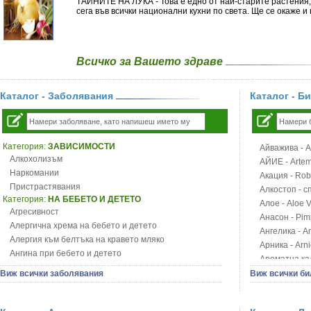
ТАЙНИТЕ НА ЛУКА - Това е едно от най-старите растения, 
сега във всички национални кухни по света. Ще се окаже и
Всичко за Вашето здраве
Каталог - Заболявания
Каталог - Б
Категория:
ЗАВИСИМОСТИ
Айважива - Al
Алкохолизъм
АЙИЕ - Artemi
Наркомании
Акация - Rob
Пристрастявания
Алкостоп - с
Категория:
НА БЕБЕТО И ДЕТЕТО
Алое - Aloe 
Агресивност
Анасон - Pim
Алергична хрема на бебето и детето
Ангелика - An
Алергия към белтъка на кравето мляко
Арника - Arn
Ангина при бебето и детето
Ароматна кал
Анемия при бебето и детето
Арония - So
Виж всички заболявания
Виж всички би
Апетит - пълни деца
Бабини зъби -
Аромотерапия и децата
Билки за ба
Безапетитие при бебето и детето