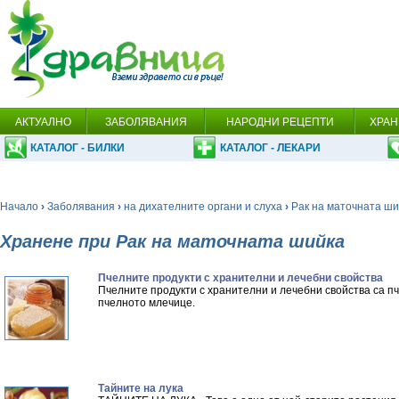
АКТУАЛНО
ЗАБОЛЯВАНИЯ
НАРОДНИ РЕЦЕПТИ
ХРАН
КАТАЛОГ - БИЛКИ
КАТАЛОГ - ЛЕКАРИ
Начало
›
Заболявания
›
на дихателните органи и слуха
›
Рак на маточната ши
Хранене при Рак на маточната шийка
Пчелните продукти с хранителни и лечебни свойства
Пчелните продукти с хранителни и лечебни свойства са п
пчелното млечице.
Тайните на лука