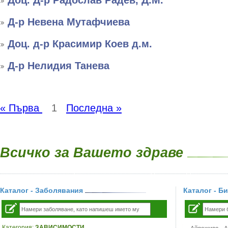
Доц. Д-р Радослав Радев, Д.М.
Д-р Невена Мутафчиева
Доц. д-р Красимир Коев д.м.
Д-р Нелидия Танева
« Първа
1
Последна »
Всичко за Вашето здраве
Каталог - Заболявания
Каталог - Б
Категория:
ЗАВИСИМОСТИ