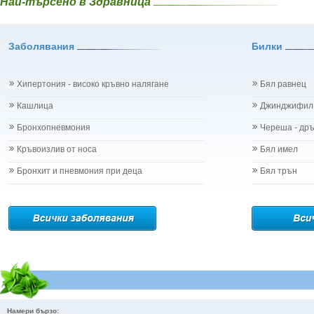
Най-търсено в Здравница
Горчив пели
Разстройство - диария при бебето и детето
Градински чай
Рахит
Гръмотрън - 
Рубеола
Заболявания
Билки
Дафинов лист 
Температура - висока
Девесил - Lev
Травми на бебето и детето
Демир Бозан
Хрема при бебето и детето
Хипертония - високо кръвно налягане
Бял равнец
Джинджифил - 
Категория:
НА БЪБРЕЦИТЕ И ОТДЕЛИТЕЛНАТА С-МА
Джоджен - Me
Кашлица
Джинджифил
Бъбреци
Дилянка (Вале
Бъбречна поликистоза
Бронхопневмония
Череша - др
Дракови парич
Бъбречна туберкулоза
Дребноцветна
Бъбречно-каменна болест
Кръвоизлив от носа
Бял имел
Ду Хуо
Жлъчно-каменна болест - холеритиаза
Бронхит и пневмония при деца
Бял трън
Дъб /кори/ - 
Остър гломерулонефрит
Дюля - Cydon
Пиелонефрит
Дяволска уст
Подагра
Евкалипт - E
Простатит
Енчец - Soli
Смъкване на бъбрека - нефроптоза
Еньовче - Ga
Тумори на бъбреците
Ефедра - Eph
Уретрит
Ехинацея - E
Хемороиди
Жаблек - Gale
Хипертрофия на простатата
Женшен - Pa
Цистит
Намери бързо:
Живовлек - p