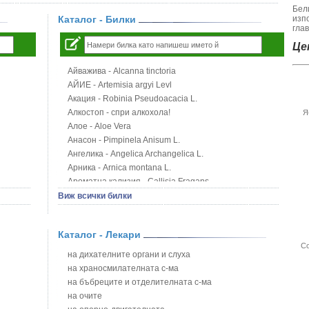
Бел
Каталог - Билки
изп
гла
Цен
Айважива - Alcanna tinctoria
АЙИЕ - Artemisia argyi Levl
Акация - Robinia Pseudoacacia L.
Алкостоп - спри алкохола!
Я
Алое - Aloe Vera
Анасон - Pimpinela Anisum L.
Ангелика - Angelica Archangelica L.
Арника - Arnica montana L.
Ароматна кализия - Callisia Fragans
Арония - Sorbus melanocorpa
Виж всички билки
Бабини зъби - Tribulus terrestris
Билки за бани при хемороиди
Каталог - Лекари
Блатен аир - Acorus calamus L.
Со
Блатен тъжник - Spirea ulmaria L.
на дихателните органи и слуха
Блян
на храносмилателната с-ма
Бобови шушулки - Phaseolus Vulgaris L.
на бъбреците и отделителната с-ма
Божур - Paeonia Decora
на очите
Борови връхчета - Pinus sylvestris