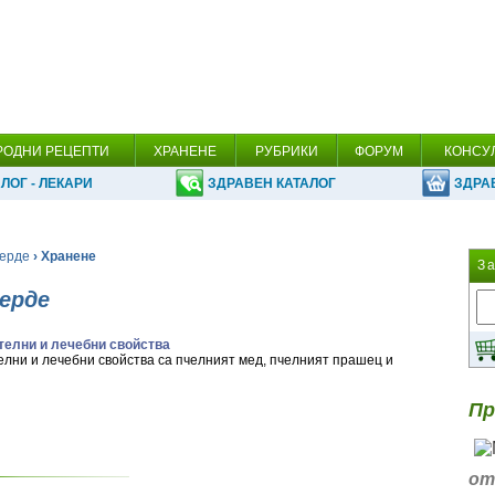
РОДНИ РЕЦЕПТИ
ХРАНЕНЕ
РУБРИКИ
ФОРУМ
КОНСУ
ЛОГ - ЛЕКАРИ
ЗДРАВЕН КАТАЛОГ
ЗДРА
перде
› Хранене
З
перде
телни и лечебни свойства
елни и лечебни свойства са пчелният мед, пчелният прашец и
Пр
от