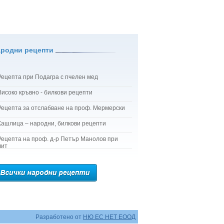
ародни рецепти
Рецепта при Подагра с пчелен мед
Високо кръвно - билкови рецепти
Рецепта за отслабване на проф. Мермерски
Кашлица – народни, билкови рецепти
Рецепта на проф. д-р Петър Манолов при
лит
Разработено от
НЮ ЕС НЕТ ЕООД