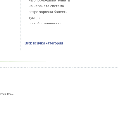
на опорно-двигателната
Босилек - Ocimum Basillicum
на нервната система
Брей - Tamus Communis
остро заразни болести
Брош - Rubia tinctorum L.
тумори
Бръшлян - Hedera helix L.
през бременността
Бряст - Ulmus
на сърцето и кръвоносните съдове
Бушменски отровен храст - Acokanthera oppositifolia
на устната кухина
Бял имел - Viscum album L.
сексуални проблеми
Виж всички категории
Бял оман - Inula Helenium L.
на половите органи
Бял Равнец - Achillea Millefolium L.
зависимости
Бял трън - Silybum Marianum L.
на жлезите с вътрешна секреция
Бяла бреза - Betula pendula
паразитни болести
Бяла върба - Salix Аlba
на бебето и детето
Великденче - Veronica
на кожата и венерически
Ветрогон - Eryngium Campestre
други
Вечнозелен кипарис
Вишна - Prunus cerasus L.
циев мед
Водна детелина - Menyanthes trifoliata L.
Водно Пипериче - Polygonum Hydropiper L.
Волски език - Asplenium scolopendrium
Врабчови чревца - Stellaria media L.
Вратига - Tanacetrum Vulgare
Върбинка - Verbena Officinalis L.