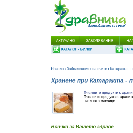
АКТУАЛНО
ЗАБОЛЯВАНИЯ
НА
КАТАЛОГ - БИЛКИ
КАТА
Начало
›
Заболявания
›
на очите
›
Катаракта - 
Хранене при Катаракта - 
Пчелните продукти с храни
Пчелните продукти с хранит
пчелното млечице.
Всичко за Вашето здраве