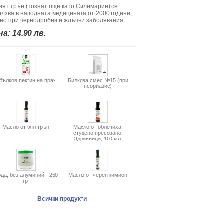
ият трън (познат още като Силимарин) се
олзва в народната медицината от 2000 години,
вно при чернодробни и жлъчни заболявания....
а: 14.90 лв.
бълков пектин на прах
Билкова смес №15 (при
псориазис)
Масло от бял трън
Масло от облепиха,
студено пресовано,
Здравница, 100 мл.
да, без алуминий - 250
Масло от черен кимион
гр.
Всички продукти