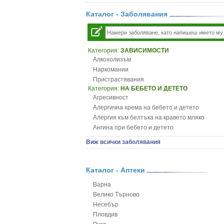
Каталог - Заболявания
Категория:
ЗАВИСИМОСТИ
Алкохолизъм
Наркомании
Пристрастявания
Категория:
НА БЕБЕТО И ДЕТЕТО
Агресивност
Алергична хрема на бебето и детето
Алергия към белтъка на кравето мляко
Ангина при бебето и детето
Анемия при бебето и детето
Виж всички заболявания
Апетит - пълни деца
Аромотерапия и децата
Безапетитие при бебето и детето
Каталог - Аптеки
Бронхиална астма при бебето и детето
Варна
Бронхит и пневмония при деца
Велико Търново
Варицела
Несебър
Висока температура на бебето и детето
Пловдив
Възпаление на ушите на бебето и детето