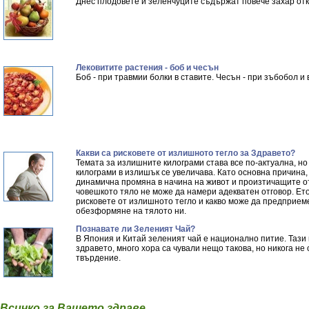
Днес плодовете и зеленчуците съдържат повече захар отк
Лековитите растения - боб и чесън
Боб - при травмии болки в ставите. Чесън - при зъбобол и 
Какви са рисковете от излишното тегло за Здравето?
Темата за излишните килограми става все по-актуална, но
килограми в излишък се увеличава. Като основна причина
динамична промяна в начина на живот и произтичащите от
човешкото тяло не може да намери адекватен отговор. Ето
рисковете от излишното тегло и какво може да предприем
обезформяне на тялото ни.
Познавате ли Зеленият Чай?
В Япония и Китай зеленият чай е национално питие. Тази
здравето, много хора са чували нещо такова, но никога не
твърдение.
Всичко за Вашето здраве