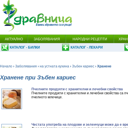
АКТУАЛНО
ЗАБОЛЯВАНИЯ
НАРОДНИ РЕЦЕПТИ
ХРАН
КАТАЛОГ - БИЛКИ
КАТАЛОГ - ЛЕКАРИ
Начало
›
Заболявания
›
на устната кухина
›
Зъбен кариес
› Хранене
Хранене при Зъбен кариес
Пчелните продукти с хранителни и лечебни свойства
Пчелните продукти с хранителни и лечебни свойства са п
пчелното млечице.
Честата употреба на плодове и зеленчуци може да е вр