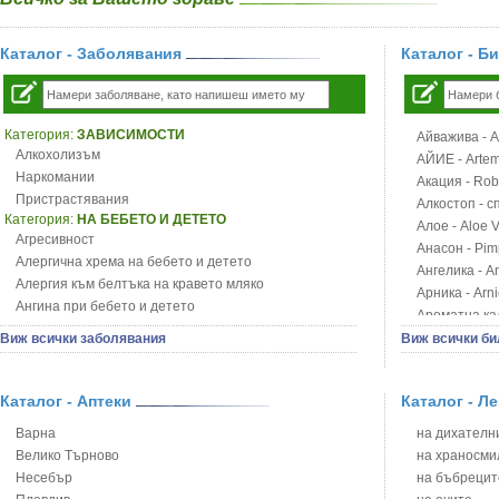
Каталог - Заболявания
Каталог - Б
Категория:
ЗАВИСИМОСТИ
Айважива - Al
Алкохолизъм
АЙИЕ - Artemi
Наркомании
Акация - Rob
Пристрастявания
Алкостоп - с
Категория:
НА БЕБЕТО И ДЕТЕТО
Алое - Aloe 
Агресивност
Анасон - Pim
Алергична хрема на бебето и детето
Ангелика - An
Алергия към белтъка на кравето мляко
Арника - Arn
Ангина при бебето и детето
Ароматна кал
Анемия при бебето и детето
Арония - So
Виж всички заболявания
Виж всички би
Апетит - пълни деца
Бабини зъби -
Аромотерапия и децата
Билки за ба
Безапетитие при бебето и детето
Каталог - Аптеки
Каталог - Л
Блатен аир -
Бронхиална астма при бебето и детето
Блатен тъжни
Варна
на дихателни
Бронхит и пневмония при деца
Блян
Велико Търново
на храносми
Варицела
Бобови шушул
Несебър
на бъбрецит
Висока температура на бебето и детето
Божур - Paeo