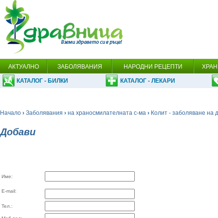
АКТУАЛНО
ЗАБОЛЯВАНИЯ
НАРОДНИ РЕЦЕПТИ
ХРАН
КАТАЛОГ - БИЛКИ
КАТАЛОГ - ЛЕКАРИ
Начало
›
Заболявания
›
на храносмилателната с-ма
›
Колит - заболяване на 
Добави
Име:
E-mail:
Тел.: