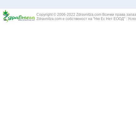
Жълт Смин - 
Белодробен абсцес
Жълта тинтяв
Белодробен емфизем
Зайча сянка -
Белодробна емболия и белодробен инфаркт
Copyright © 2006-2022 Zdravnitza.com Всички права запа
Здравец - Ge
Zdravnitza.com е собственост на "Ню Ес Нет ЕООД" :
Усло
Белодробна склероза
Златовръх - 
Болки в ушите
Змийски лапа
Бронхиектазии - разширение на бронхите
Змийско мляк
Бронхиолит
Зърнастец -
Бронхит
Иглика - Fl. 
Бронхопневмония
Изсипливче -
Възпаление на тъпанчето
Исиот - Zingib
Възпалено гърло
Исландски ли
Задавяне с чуждо тяло
Исоп - Hyssop
Кашлица
Калина - Vib
Кръвоизлив от носа
Калоферче -
Ларингит
Каменоломка 
Мениеров синдром
Камшик - Agr
Моноцитна ангина
Карамфил - E
Плеврит
Кафяво морск
Саркоидоза
Кисел трън - 
Сенна хрема
Клинавче /орл
Синуит
Коило - Stipa
Сърбеж в ушите
Комунига - Me
Трахеит