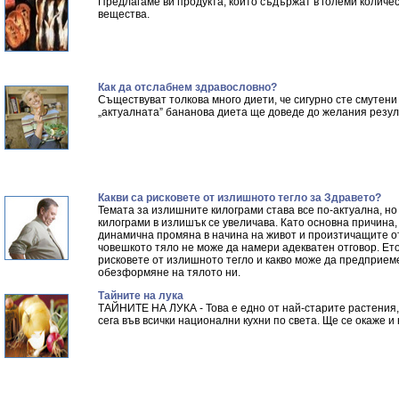
Предлагаме ви продукта, които съдържат в големи колич
вещества.
Как да отслабнем здравословно?
Съществуват толкова много диети, че сигурно сте смутени 
„актуалната” бананова диета ще доведе до желания резулт
Какви са рисковете от излишното тегло за Здравето?
Темата за излишните килограми става все по-актуална, но
килограми в излишък се увеличава. Като основна причина
динамична промяна в начина на живот и произтичащите от
човешкото тяло не може да намери адекватен отговор. Ето
рисковете от излишното тегло и какво може да предприем
обезформяне на тялото ни.
Тайните на лука
ТАЙНИТЕ НА ЛУКА - Това е едно от най-старите растения, 
сега във всички национални кухни по света. Ще се окаже и