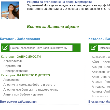
Рецепта за отслабване на проф. Мермерски
Здравейте! Мога да ви предложа една рецепта на проф. М
собствен гръб. За година и 2 месеца отслабнах с 20 кг. От 9
Всичко за Вашето здраве
Каталог - Заболявания
Каталог - Б
Категория:
ЗАВИСИМОСТИ
Айважива - Al
Алкохолизъм
АЙИЕ - Artemi
Наркомании
Акация - Rob
Пристрастявания
Алкостоп - с
Категория:
НА БЕБЕТО И ДЕТЕТО
Алое - Aloe 
Агресивност
Анасон - Pim
Алергична хрема на бебето и детето
Ангелика - An
Алергия към белтъка на кравето мляко
Арника - Arn
Ангина при бебето и детето
Ароматна кал
Анемия при бебето и детето
Арония - So
Виж всички заболявания
Виж всички би
Апетит - пълни деца
Бабини зъби -
Аромотерапия и децата