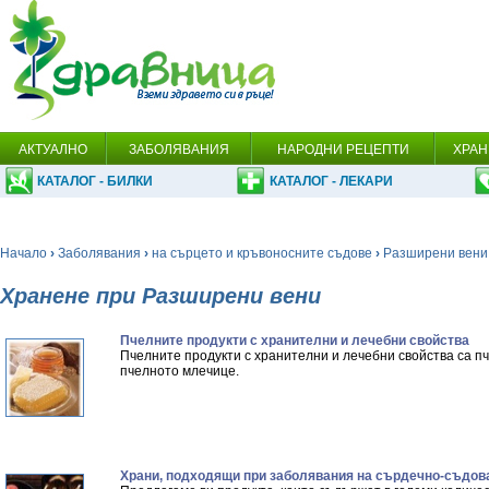
АКТУАЛНО
ЗАБОЛЯВАНИЯ
НАРОДНИ РЕЦЕПТИ
ХРАН
КАТАЛОГ - БИЛКИ
КАТАЛОГ - ЛЕКАРИ
Начало
›
Заболявания
›
на сърцето и кръвоносните съдове
›
Разширени вени
Хранене при Разширени вени
Пчелните продукти с хранителни и лечебни свойства
Пчелните продукти с хранителни и лечебни свойства са п
пчелното млечице.
Храни, подходящи при заболявания на сърдечно-съдов