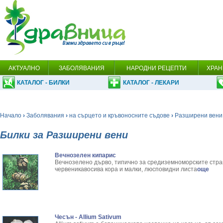
АКТУАЛНО
ЗАБОЛЯВАНИЯ
НАРОДНИ РЕЦЕПТИ
ХРАН
КАТАЛОГ - БИЛКИ
КАТАЛОГ - ЛЕКАРИ
Начало
›
Заболявания
›
на сърцето и кръвоносните съдове
›
Разширени вени
Билки за Разширени вени
Вечнозелен кипарис
Вечнозелено дърво, типично за средиземноморските стра
червеникавосива кора и малки, люсповидни листа
още
Чесън - Allium Sativum