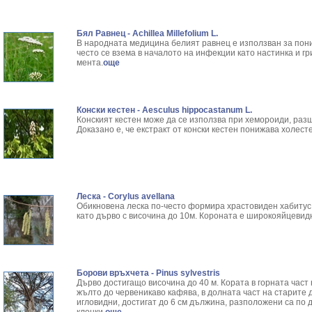
Бял Равнец - Achillea Millefolium L.
В народната медицина белият равнец е използван за пон
често се взема в началото на инфекции като настинка и гр
мента.
още
Конски кестен - Aesculus hippocastanum L.
Конският кестен може да се използва при хемороиди, раз
Доказано е, че екстракт от конски кестен понижава холес
Леска - Corylus avellana
Обикновена леска по-често формира храстовиден хабитус 
като дърво с височина до 10м. Короната е широкояйцевид
Борови връхчета - Pinus sylvestris
Дърво достигащо височина до 40 м. Кората в горната част
жълто до червеникаво кафява, в долната част на старите 
игловидни, достигат до 6 см дължина, разположени са по 