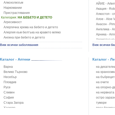
Алкохолизъм
АЙИЕ - Artemi
Наркомании
Акация - Rob
Пристрастявания
Алкостоп - с
Категория:
НА БЕБЕТО И ДЕТЕТО
Алое - Aloe 
Агресивност
Анасон - Pim
Алергична хрема на бебето и детето
Ангелика - An
Алергия към белтъка на кравето мляко
Арника - Arn
Ангина при бебето и детето
Ароматна кал
Анемия при бебето и детето
Арония - So
Виж всички заболявания
Виж всички би
Апетит - пълни деца
Бабини зъби -
Аромотерапия и децата
Билки за ба
Безапетитие при бебето и детето
Каталог - Аптеки
Каталог - Л
Блатен аир -
Бронхиална астма при бебето и детето
Блатен тъжни
Варна
на дихателни
Бронхит и пневмония при деца
Блян
Велико Търново
на храносми
Варицела
Бобови шушул
Несебър
на бъбрецит
Висока температура на бебето и детето
Божур - Paeo
Пловдив
на очите
Възпаление на ушите на бебето и детето
Борови връхче
Русе
на опорно-д
Глисти
Босилек - Oc
Сливен
на нервната
Грижа за пъпа на новороденото
Брей - Tamu
София
остро зараз
Грип при бебето и детето
Брош - Rubia 
Стара Загора
тумори
Гърч
Бръшлян - He
Хасково
през бремен
Да отгледам и възпитам детето си
Бряст - Ulmu
Ямбол
на сърцето 
Детска церебрална парализа