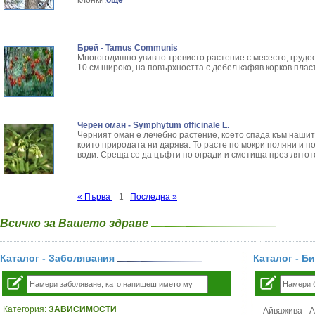
клонки.
още
Брей - Tamus Communis
Многогодишно увивно тревисто растение с месесто, грудес
10 см широко, на повърхността с дебел кафяв корков пласт
Черен оман - Symphytum officinale L.
Черният оман е лечебно растение, което спада към нашит
които природата ни дарява. То расте по мокри поляни и по
води. Среща се да цъфти по огради и сметища през лятот
« Първа
1
Последна »
Всичко за Вашето здраве
Каталог - Заболявания
Каталог - Б
Категория:
ЗАВИСИМОСТИ
Айважива - Al