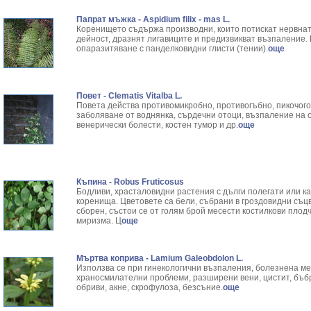
Папрат мъжка - Aspidium filix - mas L.
Коренището съдържа производни, които потискат нервнат
дейност, дразнят лигавиците и предизвикват възпаление. 
опаразитяване с панделковидни глисти (тении).
още
Повет - Clematis Vitalba L.
Повета действа противомикробно, противогъбно, пикочого
заболяване от воднянка, сърдечни отоци, възпаление на о
венерически болести, костен тумор и др.
още
Къпина - Robus Fruticosus
Бодливи, храсталовидни растения с дълги полегати или к
коренища. Цветовете са бели, събрани в гроздовидни съц
сборен, състои се от голям брой месести костилкови плодч
миризма. Ц
още
Мъртва коприва - Lamium Galeobdolon L.
Използва се при гинекологични възпаления, болезнена м
храносмилателни проблеми, разширени вени, цистит, бъб
обриви, акне, скрофулоза, безсъние.
още