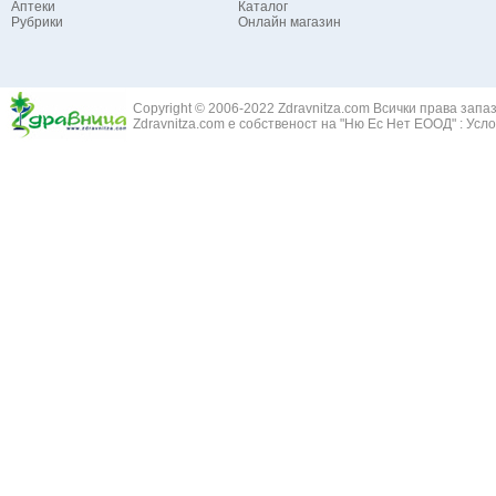
Аптеки
Каталог
Жълт Кантар
Ангина - възпаление на сливиците
Рубрики
Онлайн магазин
Жълт Равнец 
Астма бронхиална
Жълт Смин - 
Белодробен абсцес
Жълта тинтяв
Белодробен емфизем
Зайча сянка -
Белодробна емболия и белодробен инфаркт
Copyright © 2006-2022 Zdravnitza.com Всички права запа
Здравец - Ge
Zdravnitza.com е собственост на "Ню Ес Нет ЕООД" :
Усло
Белодробна склероза
Златовръх - 
Болки в ушите
Змийски лапа
Бронхиектазии - разширение на бронхите
Змийско мляк
Бронхиолит
Зърнастец -
Бронхит
Иглика - Fl. 
Бронхопневмония
Изсипливче -
Възпаление на тъпанчето
Исиот - Zingib
Възпалено гърло
Исландски ли
Задавяне с чуждо тяло
Исоп - Hyssop
Кашлица
Калина - Vib
Кръвоизлив от носа
Калоферче -
Ларингит
Каменоломка 
Мениеров синдром
Камшик - Agr
Моноцитна ангина
Карамфил - E
Плеврит
Кафяво морск
Саркоидоза
Кисел трън - 
Сенна хрема