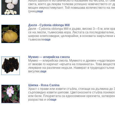
Allium sativum е ботаническото название на чесъна, от се
света, което да лекува толкова успешно човечеството от 
мощен имуностимулант. Той повишава количеството на ли
(унищ
още
Дюля - Cydonia oblonga Mill
Дюля - Cydonia oblonga Mill е дърво, високо 3—5 м, или х
се на люспи, тъмносива кора. Листата са последователни,
широко елипсо­видни, целокрайни, в основата закръглени 
тъмнозеле
още
Мумио — илирийска смола
Мумио — илирийска смола. Мумиото е древен «чудотворен 
от векове го наричат «кръвта на планината». Това вещест
лекуване на различни недъзи. Намират в труднодостъпни з
висулки,
още
Шипка - Rosa Canina
Храст с прави или извити стъбла, стигащи на дължина до 3
сърповидно извити шипове. Цветоносните стъбла понякога
или бели. Плодчетата са едносеменни орехчета, затворени
разраства и об
още