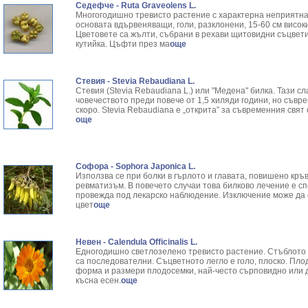
Седефче - Ruta Graveolens L.
Многогодишно тревисто растение с характерна неприятна 
основата вдървеняващи, голи, разклонени, 15-60 см висок
Цветовете са жълти, събрани в рехави щитовидни съцвети
кутийка. Цъфти през ма
още
Стевия - Stevia Rebaudiana L.
Стевия (Stevia Rebaudiana L.) или "Медена" билка. Тази с
човечеството преди повече от 1,5 хиляди години, но съвр
скоро. Stevia Rebaudiana е „открита” за съвременния свя
още
Софора - Sophora Japonica L.
Използва се при болки в гърлото и главата, повишено кръ
ревматизъм. В повечето случаи това билково лечение е сп
провежда под лекарско наблюдение. Изключение може да с
цвет
още
Невен - Calendula Officinalis L.
Едногодишно светлозелено тревисто растение. Стъблото е
са последователни. Съцветното легло е голо, плоско. Пл
форма и размери плодосемки, най-често сърповидно или 
късна есен.
още