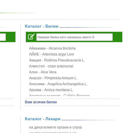
Каталог - Билки
Айважива - Alcanna tinctoria
АЙИЕ - Artemisia argyi Levl
Акация - Robinia Pseudoacacia L.
Алкостоп - спри алкохола!
Алое - Aloe Vera
Анасон - Pimpinela Anisum L.
Ангелика - Angelica Archangelica L.
Арника - Arnica montana L.
Ароматна кализия - Callisia Fragans
Арония - Sorbus melanocorpa
Виж всички билки
Бабини зъби - Tribulus terrestris
Билки за бани при хемороиди
Каталог - Лекари
Блатен аир - Acorus calamus L.
Блатен тъжник - Spirea ulmaria L.
на дихателните органи и слуха
Блян