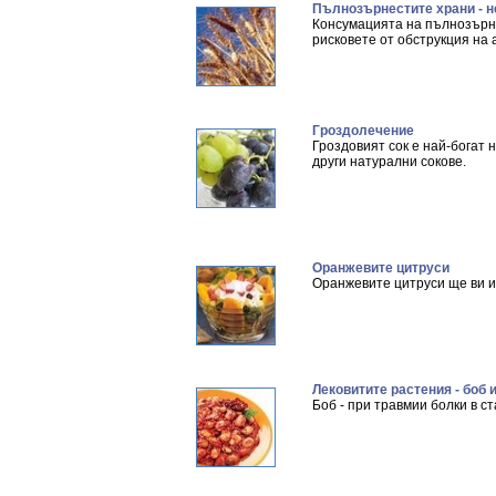
Пълнозърнестите храни - н
Консумацията на пълнозърне
рисковете от обструкция на
Гроздолечение
Гроздовият сок е най-богат 
други натурални сокове.
Оранжевите цитруси
Оранжевите цитруси ще ви и
Лековитите растения - боб 
Боб - при травмии болки в ст