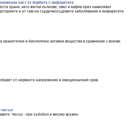
еизменна част от борбата с инфарктите
сти храни, като житни кълнове, овес и кафяв ориз намаляват
 артериите и от там на сърдечносъдовите заболявания и инфарктите.
на хранителни и биологично активни вещества в сравнение с всички
збавят от нервното напрежение и емоционалния срив.
и чесън
авите. Чесън - при зъбобол и високо кръвно.