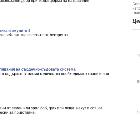
ивопозакен дори при тежки форми на натравяния.
Бел
изп
гла
Цен
тика и имунитет!
дна ябълка, ще спестите от лекарства.
п
олявания на сърдечно-съдовата система
ито съдържат в големи количества необходимите хранителни
Б
ни от зелен или зрял боб, грах или леща, нахут и соя, са
есни за приготвяне.
Я