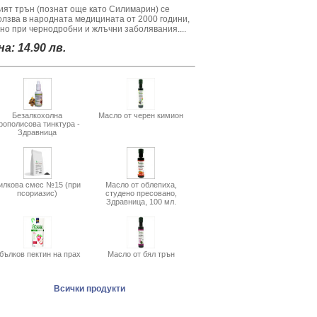
ият трън (познат още като Силимарин) се
олзва в народната медицината от 2000 години,
вно при чернодробни и жлъчни заболявания....
а: 14.90 лв.
Безалкохолна
Масло от черен кимион
рополисова тинктура -
Здравница
илкова смес №15 (при
Масло от облепиха,
псориазис)
студено пресовано,
Здравница, 100 мл.
бълков пектин на прах
Масло от бял трън
Всички продукти