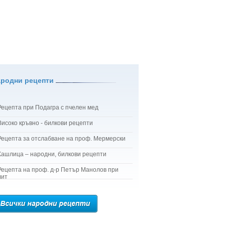
ародни рецепти
Рецепта при Подагра с пчелен мед
Високо кръвно - билкови рецепти
Рецепта за отслабване на проф. Мермерски
Кашлица – народни, билкови рецепти
Рецепта на проф. д-р Петър Манолов при
лит