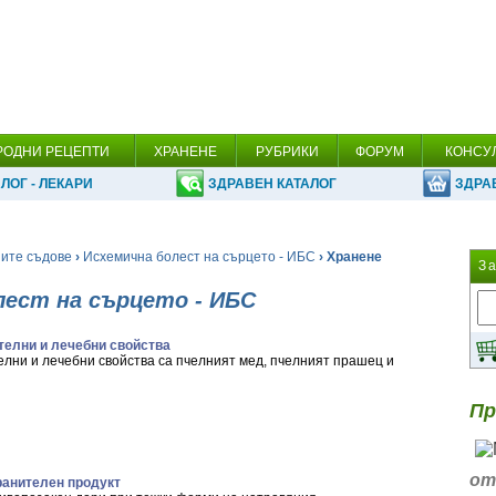
РОДНИ РЕЦЕПТИ
ХРАНЕНЕ
РУБРИКИ
ФОРУМ
КОНСУ
ЛОГ - ЛЕКАРИ
ЗДРАВЕН КАТАЛОГ
ЗДРА
ните съдове
›
Исхемична болест на сърцето - ИБС
› Хранене
З
лест на сърцето - ИБС
телни и лечебни свойства
елни и лечебни свойства са пчелният мед, пчелният прашец и
Пр
от
ранителен продукт