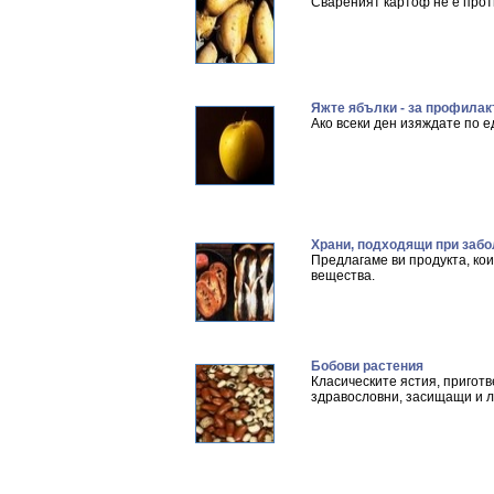
Свареният картоф не е прот
Яжте ябълки - за профилак
Ако всеки ден изяждате по е
Храни, подходящи при заб
Предлагаме ви продукта, ко
вещества.
Бобови растения
Класическите ястия, приготве
здравословни, засищащи и л