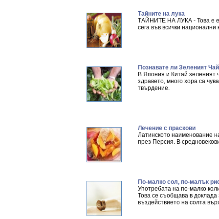
Тайните на лука
ТАЙНИТЕ НА ЛУКА - Това е ед
сега във всички национални 
Познавате ли Зеленият Ча
В Япония и Китай зеленият 
здравето, много хора са чув
твърдение.
Лечение с праскови
Латинското наименование на
през Персия. В средновекови
По-малко сол, по-малък рис
Употребата на по-малко кол
Това се съобщава в доклада
въздействието на солта вър