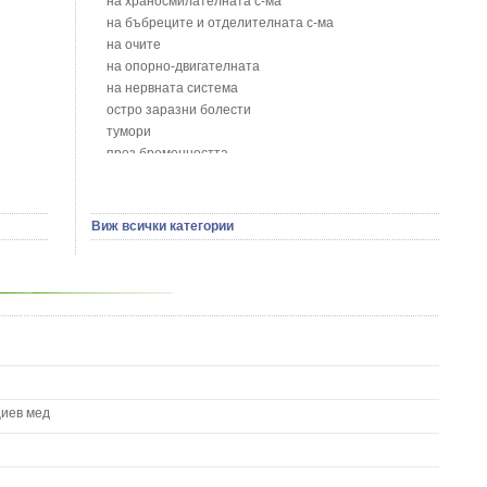
на храносмилателната с-ма
Бобови шушулки - Phaseolus Vulgaris L.
на бъбреците и отделителната с-ма
Божур - Paeonia Decora
на очите
Борови връхчета - Pinus sylvestris
на опорно-двигателната
Босилек - Ocimum Basillicum
на нервната система
Брей - Tamus Communis
остро заразни болести
Брош - Rubia tinctorum L.
тумори
Бръшлян - Hedera helix L.
през бременността
Бряст - Ulmus
на сърцето и кръвоносните съдове
Бушменски отровен храст - Acokanthera oppositifolia
на устната кухина
Бял имел - Viscum album L.
сексуални проблеми
Виж всички категории
Бял оман - Inula Helenium L.
на половите органи
Бял Равнец - Achillea Millefolium L.
зависимости
Бял трън - Silybum Marianum L.
на жлезите с вътрешна секреция
Бяла бреза - Betula pendula
паразитни болести
Бяла върба - Salix Аlba
на бебето и детето
Великденче - Veronica
на кожата и венерически
Ветрогон - Eryngium Campestre
други
Вечнозелен кипарис
Вишна - Prunus cerasus L.
циев мед
Водна детелина - Menyanthes trifoliata L.
Водно Пипериче - Polygonum Hydropiper L.
Волски език - Asplenium scolopendrium