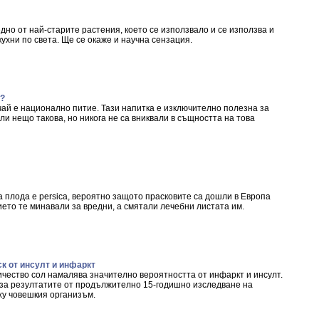
но от най-старите растения, което се използвало и се използва и
кухни по света. Ще се окаже и научна сензация.
й?
чай е национално питие. Тази напитка е изключително полезна за
али нещо такова, но никога не са вниквали в същността на това
 плода е persica, вероятно защото прасковите са дошли в Европа
ето те минавали за вредни, а смятали лечебни листата им.
к от инсулт и инфаркт
ичество сол намалява значително вероятността от инфаркт и инсулт.
 за резултатите от продължително 15-годишно изследване на
ху човешкия организъм.