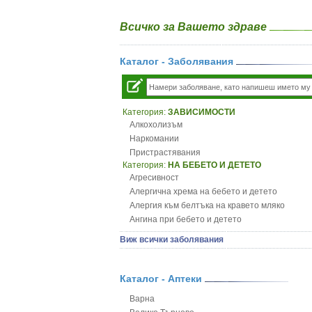
Всичко за Вашето здраве
Каталог - Заболявания
Категория:
ЗАВИСИМОСТИ
Алкохолизъм
Наркомании
Пристрастявания
Категория:
НА БЕБЕТО И ДЕТЕТО
Агресивност
Алергична хрема на бебето и детето
Алергия към белтъка на кравето мляко
Ангина при бебето и детето
Анемия при бебето и детето
Виж всички заболявания
Апетит - пълни деца
Аромотерапия и децата
Безапетитие при бебето и детето
Каталог - Аптеки
Бронхиална астма при бебето и детето
Варна
Бронхит и пневмония при деца