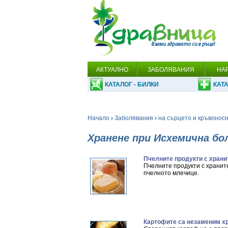
АКТУАЛНО
ЗАБОЛЯВАНИЯ
НА
КАТАЛОГ - БИЛКИ
КАТА
Начало
›
Заболявания
›
на сърцето и кръвонос
Хранене при Исхемична бо
Пчелните продукти с храни
Пчелните продукти с хранит
пчелното млечице.
Картофите са незаменим х