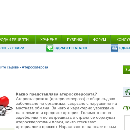
РОДНИ РЕЦЕПТИ
ХРАНЕНЕ
РУБРИКИ
ФОРУМ
КОНСУ
ЛОГ - ЛЕКАРИ
ЗДРАВЕН КАТАЛОГ
ЗДРА
ните съдове
› Атеросклероза
З
Какво представлява атеросклерозата?
Атеросклерозата (артериосклероза) е общо съдово
заболяване на организма, свързано с нарушение на
Пр
мастната обмяна. За него е характерно увреждане
на големите и средните артерии. Голямата стена
задебелява и по вътрешната й страна се образуват
атеросклеротични плаки, които стесняват
артериалния просвет. Нарастването на плаките към