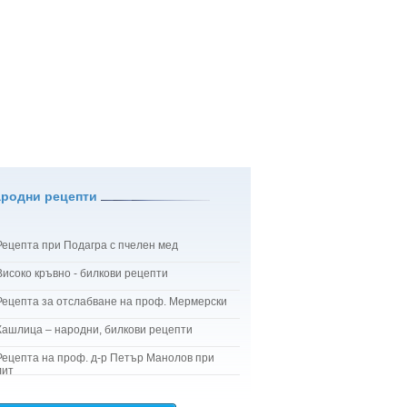
ародни рецепти
Рецепта при Подагра с пчелен мед
Високо кръвно - билкови рецепти
Рецепта за отслабване на проф. Мермерски
Кашлица – народни, билкови рецепти
Рецепта на проф. д-р Петър Манолов при
лит