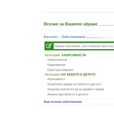
Всичко за Вашето здраве
Каталог - Заболявания
Категория:
ЗАВИСИМОСТИ
Алкохолизъм
Наркомании
Пристрастявания
Категория:
НА БЕБЕТО И ДЕТЕТО
Агресивност
Алергична хрема на бебето и детето
Алергия към белтъка на кравето мляко
Ангина при бебето и детето
Анемия при бебето и детето
Виж всички заболявания
Апетит - пълни деца
Аромотерапия и децата