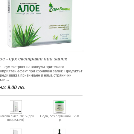
ое - сух екстракт при запек
 - сух екстракт на капсули притежава
гоприятен ефект при хроничен запек. Продуктът
предизвиква привикване и няма странични
ти....
а: 9.00 лв.
илкова смес №15 (при
Сода, без алуминий - 250
псориазис)
гр.