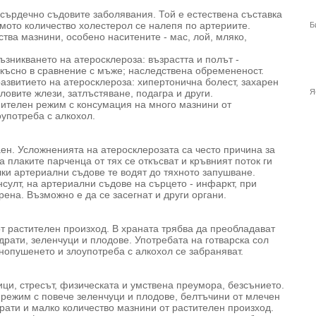
сърдечно съдовите заболявания. Той е естествена съставка
ямото количество холестерол се налепя по артериите.
Б
тва мазнини, особено наситените - мас, лой, мляко,
зникването на атеросклероза: възрастта и полът -
-късно в сравнение с мъже; наследствена обремененост.
азвитието на атеросклероза: хипертонична болест, захарен
ловите жлези, затлъстяване, подагра и други.
Я
ителен режим с консумация на много мазнини от
употреба с алкохол.
аен. Усложненията на атеросклерозата са често причина за
 плаките парченца от тях се откъсват и кръвният поток ги
лки артериални съдове те водят до тяхното запушване.
султ, на артериални съдове на сърцето - инфаркт, при
рена. Възможно е да се засегнат и други органи.
от растителен произход. В храната трябва да преобладават
рати, зеленчуци и плодове. Употребата на готварска сол
нопушенето и злоупотреба с алкохол се забраняват.
ци, стресът, физическата и умствена преумора, безсънието.
режим с повече зеленчуци и плодове, белтъчини от млечен
рати и малко количество мазнини от растителен произход.