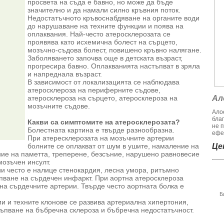
просвета на съда е бавно, но може да бъде
значително и да намали силно кръвния поток.
Недостатъчното кръвоснабдяване на органите води
до нарушаване на техните функции и поява на
оплаквания. Най-често атеросклерозата се
проявява като исхемична болест на сърцето,
мозъчно-съдова болест, повишено кръвно налягане.
Заболяването започва още в детската възраст,
прогресира бавно. Оплакванията настъпват в зряла
и напреднала възраст.
В зависимост от локализацията се наблюдава
атеросклероза на периферните съдове,
атеросклероза на сърцето, атеросклероза на
Ал
мозъчните съдове.
Алое
бла
Какви са симптомите на атеросклерозата?
не 
Болестната картина е твърде разнообразна.
ефек
При атересклерозата на мозъчните артерии
болните се оплакват от шум в ушите, намаление на
Цен
ние на паметта, треперене, безсъние, нарушено равновесие
мозъчен инсулт.
и често е налице стенокардия, лесна умора, ритъмно
пване на сърдечен инфаркт. При аортна атеросклероза
на сърдечните артерии. Твърде често аортната болка е
Б
и и техните клонове се развива артериална хипертония,
ъпване на бъбречна склероза и бъбречна недостатъчност.