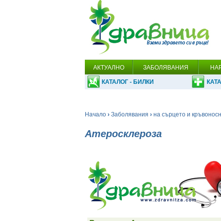
АКТУАЛНО
ЗАБОЛЯВАНИЯ
НА
КАТАЛОГ - БИЛКИ
КАТА
Начало
›
Заболявания
›
на сърцето и кръвонос
Атеросклероза