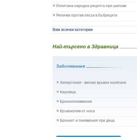
Менингит
Изпитана народна рецепта при шипове
Млечни зъби
Репички против пясък в бъбреците
Млечница
Морбили
Нощно напикаване - енуреза
Виж всички категории
Отит
Отравяне
Най-търсено в Здравница
Плач
Подсичане
Проблеми в пикочните пътища и бъбреците
Заболявания
Проблеми с очите на бебето и детето
Разстройство - диария при бебето и детето
Рахит
Хипертония - високо кръвно налягане
Рубеола
Температура - висока
Кашлица
Травми на бебето и детето
Бронхопневмония
Хрема при бебето и детето
Категория:
НА БЪБРЕЦИТЕ И ОТДЕЛИТЕЛНАТ
Кръвоизлив от носа
Бъбреци
Бъбречна поликистоза
Бронхит и пневмония при деца
Бъбречна туберкулоза
Бъбречно-каменна болест