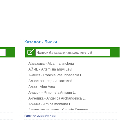
Каталог - Билки
Айважива - Alcanna tinctoria
АЙИЕ - Artemisia argyi Levl
Акация - Robinia Pseudoacacia L.
Алкостоп - спри алкохола!
Алое - Aloe Vera
Анасон - Pimpinela Anisum L.
Ангелика - Angelica Archangelica L.
Арника - Arnica montana L.
Ароматна кализия - Callisia Fragans
Арония - Sorbus melanocorpa
Виж всички билки
Бабини зъби - Tribulus terrestris
Билки за бани при хемороиди