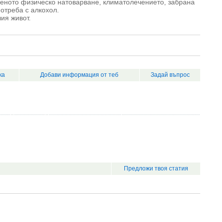
реното физическо натоварване, климатолечението, забрана
отреба с алкохол.
ия живот.
ка
Добави информация от теб
Задай въпрос
Предложи твоя статия