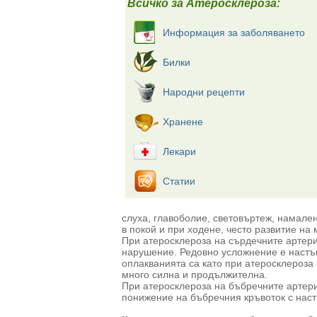
Всичко за Атеросклероза:
Информация за заболяването
Билки
Народни рецепти
Хранене
Лекари
Статии
слуха, главоболие, световъртеж, намале
в покой и при ходене, често развитие на 
При атеросклероза на сърдечните артери
нарушение. Редовно усложнение е настъ
оплакванията са като при атеросклероза 
много силна и продължителна.
При атеросклероза на бъбречните артери
понижение на бъбречния кръвоток с наст