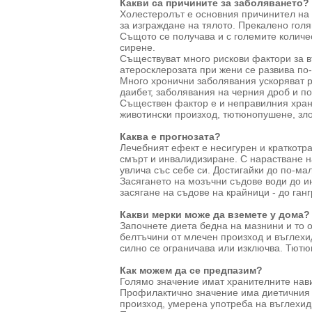
Какви са причините за заболяването?
Холестеролът е основния причинител на 
за изграждане на тялото. Прекалено гол
Същото се получава и с големите количес
сирене.
Съществуват много рискови фактори за въ
атеросклерозата при жени се развива по
Много хронични заболявания ускоряват р
даибет, заболявания на черния дроб и по
Съществен фактор е и неправилния хран
животински произход, тютюнопушене, зло
Каква е прогнозата?
Лечебният ефект е несигурен и краткотр
смърт и инвалидизиране. С нарастване на
увлича със себе си. Достигайки до по-ма
Засягането на мозъчни съдове води до ин
засягане на съдове на крайници - до ганг
Какви мерки може да вземете у дома?
Започнете диета бедна на мазнини и то 
белтъчини от млечен произход и въглехид
силно се ограничава или изключва. Тютю
Как можем да се предпазим?
Голямо значение имат хранителните нави
Профилактично значение има диетичния 
произход, умерена употреба на въглехид