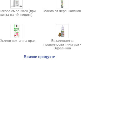
илкова смес №20 (при
Масло от черен кимион
киста на яйчниците)
бълков пектин на прах
Безалкохолна
прополисова тинктура -
Здравница
Всички продукти