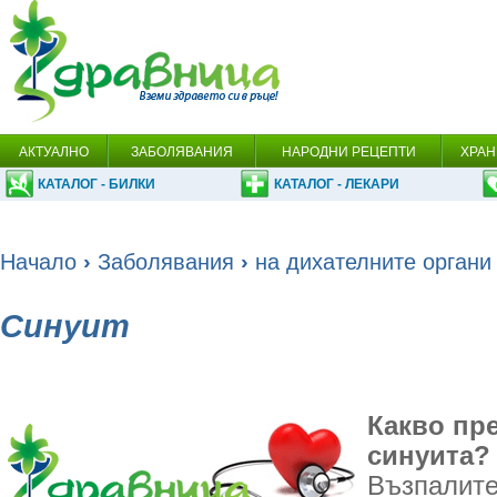
АКТУАЛНО
ЗАБОЛЯВАНИЯ
НАРОДНИ РЕЦЕПТИ
ХРАН
КАТАЛОГ - БИЛКИ
КАТАЛОГ - ЛЕКАРИ
Начало
›
Заболявания
›
на дихателните органи
Синуит
Какво пр
синуита?
Възпалите