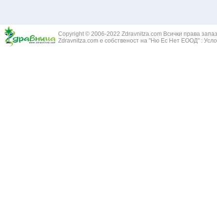
Здравец - Ge
Белодробна склероза
Златовръх - 
Болки в ушите
Змийски лапа
Бронхиектазии - разширение на бронхите
Copyright © 2006-2022 Zdravnitza.com Всички права запа
Змийско мляк
Бронхиолит
Zdravnitza.com е собственост на "Ню Ес Нет ЕООД" :
Усло
Зърнастец -
Бронхит
Иглика - Fl. 
Бронхопневмония
Изсипливче -
Възпаление на тъпанчето
Исиот - Zingib
Възпалено гърло
Исландски ли
Задавяне с чуждо тяло
Исоп - Hyssop
Кашлица
Калина - Vib
Кръвоизлив от носа
Калоферче -
Ларингит
Каменоломка 
Мениеров синдром
Камшик - Agr
Моноцитна ангина
Карамфил - E
Плеврит
Кафяво морск
Саркоидоза
Кисел трън - 
Сенна хрема
Клинавче /орл
Синуит
Коило - Stipa
Сърбеж в ушите
Комунига - Me
Трахеит
Коноп - Canna
Туберкулоза
Конски кесте
Фарингит