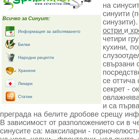
на синуси
синуити (п
Всичко за Синуит:
синузити).
остри
и
хр
Информация за заболяването
четири гр
Билки
кухини, по
слузоотде
Народни рецепти
свързани с
Хранене
посредств
се оттича
Лекари
секрет - о
овлажнява
Статии
и са първ
преграда на белите дробове срещу инф
В зависимост от разположението си в ч
синусите са: максиларни - горночелюстн