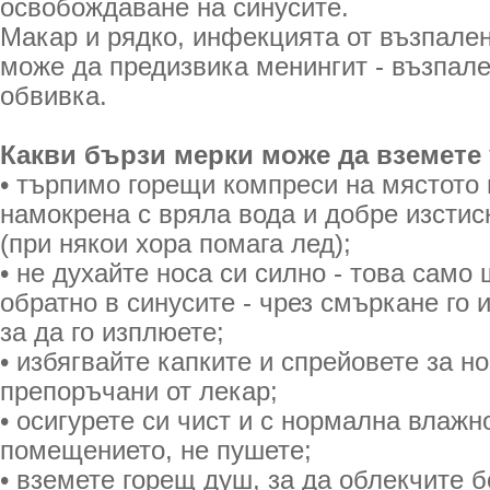
освобождаване на синусите.
Макар и рядко, инфекцията от възпале
може да предизвика менингит - възпал
обвивка.
Какви бързи мерки може да вземете
• търпимо горещи компреси на мястото 
намокрена с вряла вода и добре изстис
(при някои хора помага лед);
• не духайте носа си силно - това само
обратно в синусите - чрез смъркане го и
за да го изплюете;
• избягвайте капките и спрейовете за но
препоръчани от лекар;
• осигурете си чист и с нормална влажн
помещението, не пушете;
• вземете горещ душ, за да облекчите б