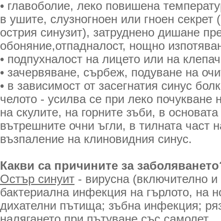
• главоболие, леко повишена температу
в ушите, слузногноен или гноен секрет 
острия синузит), затруднено дишане пре
обоняние,отпадналост, нощно изпотяван
• подпухналост на лицето или на клепач
• зачервяване, сърбеж, подуване на очи
• в зависимост от засегнатия синус болк
челото - усилва се при леко почукване 
на скулите, на горните зъби, в основата
вътрешните очни ъгли, в тилната част н
възпаление на клиновидния синус.
Какви са причините за заболяването
Остър синуит
- вирусна (включително и 
бактериална инфекция на гърлото, на но
дихателни пътища; зъбна инфекция; ря
налягането при пътуване със самолет.