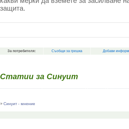
какви мерки да вземете за засилване н
защита.
За потребителя:
Съобщи за грешка
Добави информ
Статии за Синуит
Синуит - мнение