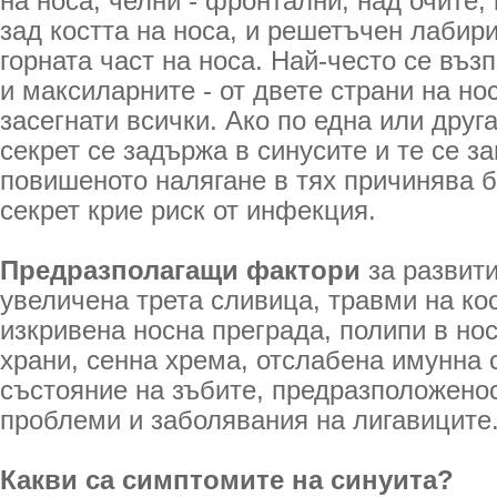
на носа, челни - фронтални, над очите,
зад костта на носа, и решетъчен лабири
горната част на носа. Най-често се въз
и максиларните - от двете страни на но
засегнати всички. Ако по една или друг
секрет се задържа в синусите и те се за
повишеното налягане в тях причинява б
секрет крие риск от инфекция.
Предразполагащи фактори
за развити
увеличена трета сливица, травми на кос
изкривена носна преграда, полипи в но
храни, сенна хрема, отслабена имунна 
състояние на зъбите, предразположено
проблеми и заболявания на лигавиците
Какви са симптомите на синуита?