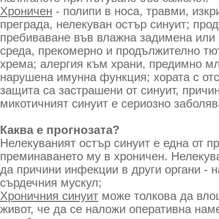
Хроничен
- полипи в носа, травми, изкр
преграда, нелекуван остър синуит; про
пребиваване във влажна задимена или 
среда, прекомерно и продължително т
хрема; алергия към храни, предимно мл
нарушена имунна функция; хората с от
защита са застрашени от синуит, причин
микотичният синуит е сериозно заболяв
Каква е прогнозата?
Нелекуваният остър синуит е една от п
преминаването му в хроничен. Нелекув
да причини инфекции в други органи - 
сърдечния мускул;
Хроничния синуит
може толкова да вло
живот, че да се наложи оперативна нам