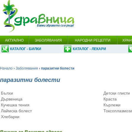
АКТУАЛНО
ЗАБОЛЯВАНИЯ
НАРОДНИ РЕЦЕПТИ
ХРАН
КАТАЛОГ - БИЛКИ
КАТАЛОГ - ЛЕКАРИ
Начало
›
Заболявания
› паразитни болести
паразитни болести
Бълхи
Детски глисти
Дървеница
Краста
Кучешка тения
Кърлежи
Лаймска болест
Токсоплазмоз
Хлебарки