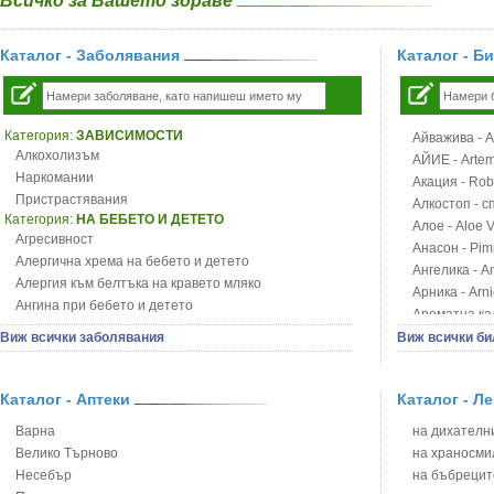
Всичко за Вашето здраве
Каталог - Заболявания
Каталог - Б
Категория:
ЗАВИСИМОСТИ
Айважива - Al
Алкохолизъм
АЙИЕ - Artemi
Наркомании
Акация - Rob
Пристрастявания
Алкостоп - с
Категория:
НА БЕБЕТО И ДЕТЕТО
Алое - Aloe 
Агресивност
Анасон - Pim
Алергична хрема на бебето и детето
Ангелика - An
Алергия към белтъка на кравето мляко
Арника - Arn
Ангина при бебето и детето
Ароматна кал
Анемия при бебето и детето
Арония - So
Виж всички заболявания
Виж всички би
Апетит - пълни деца
Бабини зъби -
Аромотерапия и децата
Билки за ба
Безапетитие при бебето и детето
Каталог - Аптеки
Каталог - Л
Блатен аир -
Бронхиална астма при бебето и детето
Блатен тъжни
Варна
на дихателни
Бронхит и пневмония при деца
Блян
Велико Търново
на храносми
Варицела
Бобови шушул
Несебър
на бъбрецит
Висока температура на бебето и детето
Божур - Paeo