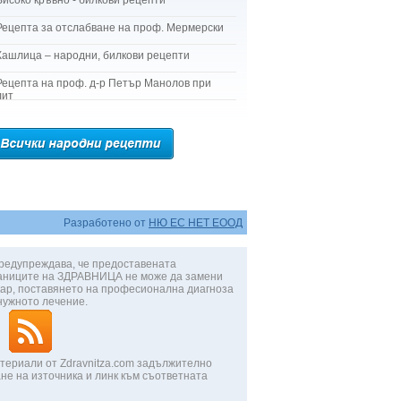
Високо кръвно - билкови рецепти
Рецепта за отслабване на проф. Мермерски
Кашлица – народни, билкови рецепти
Рецепта на проф. д-р Петър Манолов при
лит
Разработено от
НЮ ЕС НЕТ ЕООД
редупреждава, че предоставената
аниците на ЗДРАВНИЦА не може да замени
ар, поставянето на професионална диагноза
нужното лечение.
териали от Zdravnitza.com задължително
не на източника и линк към съответната