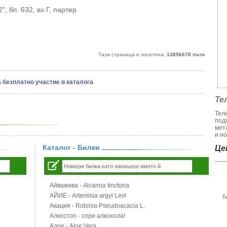
, бл. 632, вх.Г, партер
Тази страница е посетена:
13896678 пъти
а безплатно участие в каталога
Те
Тел
под
мет
и но
Каталог - Билки
Цен
Айважива - Alcanna tinctoria
АЙИЕ - Artemisia argyi Levl
Б
Акация - Robinia Pseudoacacia L.
Алкостоп - спри алкохола!
Алое - Aloe Vera