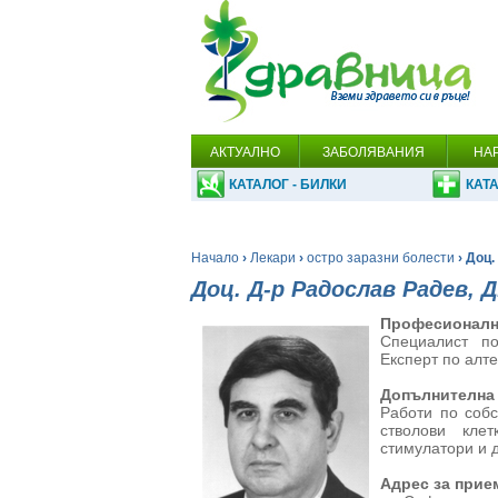
АКТУАЛНО
ЗАБОЛЯВАНИЯ
НА
КАТАЛОГ - БИЛКИ
КАТА
Начало
›
Лекари
›
остро заразни болести
› Доц.
Доц. Д-р Радослав Радев, Д
Професионалн
Специалист п
Експерт по алт
Допълнителна
Работи по собс
стволови кле
стимулатори и д
Адрес за прие