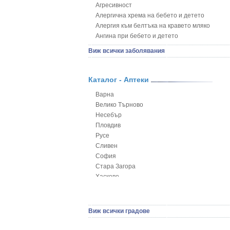
Агресивност
Алергична хрема на бебето и детето
Алергия към белтъка на кравето мляко
Ангина при бебето и детето
Анемия при бебето и детето
Виж всички заболявания
Апетит - пълни деца
Аромотерапия и децата
Безапетитие при бебето и детето
Каталог - Аптеки
Бронхиална астма при бебето и детето
Варна
Бронхит и пневмония при деца
Велико Търново
Варицела
Несебър
Висока температура на бебето и детето
Пловдив
Възпаление на ушите на бебето и детето
Русе
Глисти
Сливен
Грижа за пъпа на новороденото
София
Грип при бебето и детето
Стара Загора
Гърч
Хасково
Да отгледам и възпитам детето си
Ямбол
Детска церебрална парализа
Детски аутизъм
Детски диабет
Виж всички градове
Екземи при деца