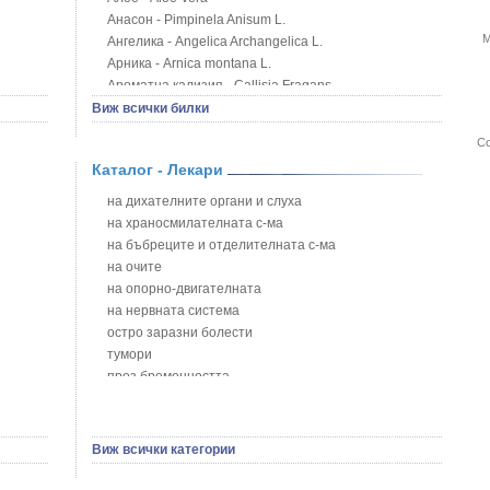
Анасон - Pimpinela Anisum L.
М
Ангелика - Angelica Archangelica L.
Арника - Arnica montana L.
Ароматна кализия - Callisia Fragans
Арония - Sorbus melanocorpa
Виж всички билки
Бабини зъби - Tribulus terrestris
Со
Билки за бани при хемороиди
Каталог - Лекари
Блатен аир - Acorus calamus L.
Блатен тъжник - Spirea ulmaria L.
на дихателните органи и слуха
Блян
на храносмилателната с-ма
Бобови шушулки - Phaseolus Vulgaris L.
на бъбреците и отделителната с-ма
Божур - Paeonia Decora
на очите
Борови връхчета - Pinus sylvestris
на опорно-двигателната
Босилек - Ocimum Basillicum
на нервната система
Брей - Tamus Communis
остро заразни болести
Брош - Rubia tinctorum L.
тумори
Бръшлян - Hedera helix L.
през бременността
Бряст - Ulmus
на сърцето и кръвоносните съдове
Бушменски отровен храст - Acokanthera oppositifolia
на устната кухина
Бял имел - Viscum album L.
сексуални проблеми
Виж всички категории
Бял оман - Inula Helenium L.
на половите органи
Бял Равнец - Achillea Millefolium L.
зависимости