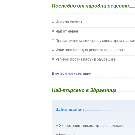
Епилепсия при деца
Последно от народни рецепти
Жълтеница
Запек на бебето и детето
Заушка
Илач за ечемик
Имунизационен календар
Кашлица при бебето и детето
Чай от невен
Коклюш при бебето и детето
Превантивни мерки срещу сенна хрема с ака
Колики
Менингит
Изпитана народна рецепта при шипове
Млечни зъби
Репички против пясък в бъбреците
Млечница
Морбили
Нощно напикаване - енуреза
Виж всички категории
Отит
Отравяне
Най-търсено в Здравница
Плач
Подсичане
Проблеми в пикочните пътища и бъбреците
Заболявания
Проблеми с очите на бебето и детето
Разстройство - диария при бебето и детето
Рахит
Хипертония - високо кръвно налягане
Рубеола
Температура - висока