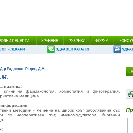
РОДНИ РЕЦЕПТИ
ХРАНЕНЕ
РУБРИКИ
ФОРУМ
КОНСУ
ЛОГ - ЛЕКАРИ
ЗДРАВЕН КАТАЛОГ
ЗДРА
 Д-р Радослав Радев, Д.М.
З
.М.
а визитка:
о клинична фармакология, хомеопатия и фитотерапия.
ернативна медицина.
 информация:
Пр
твени методики - лечение на широк кръг заболявания със
тки по неоперативен път, имуномодулатори, биогенни
р.
м: