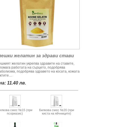
лешки желатин за здрави стави
ешкият желатин укрепва здравите на ставите,
помага работата на сърцето, подобрява
аболизма, подобрява здравето на косата, кожата
ктите....
а: 11.40 лв.
илкова смес №15 (при
Билкова смес №20 (при
псориазис)
киста на яйчниците)