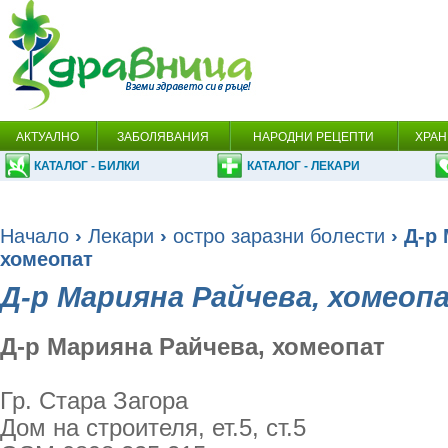
АКТУАЛНО
ЗАБОЛЯВАНИЯ
НАРОДНИ РЕЦЕПТИ
ХРАН
КАТАЛОГ - БИЛКИ
КАТАЛОГ - ЛЕКАРИ
Начало
›
Лекари
›
остро заразни болести
› Д-р
хомеопат
Д-р Марияна Райчева, хомеоп
Д-р Марияна Райчева, хомеопат
Гр. Стара Загора
Дом на строителя, ет.5, ст.5