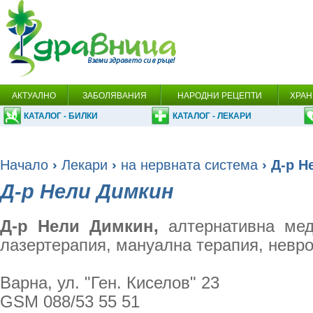
АКТУАЛНО
ЗАБОЛЯВАНИЯ
НАРОДНИ РЕЦЕПТИ
ХРАН
КАТАЛОГ - БИЛКИ
КАТАЛОГ - ЛЕКАРИ
Начало
›
Лекари
›
на нервната система
› Д-р Н
Д-р Нели Димкин
Д-р Нели Димкин,
алтернативна меди
лазертерапия, мануална терапия, невр
Варна, ул. "Ген. Киселов" 23
GSM 088/53 55 51