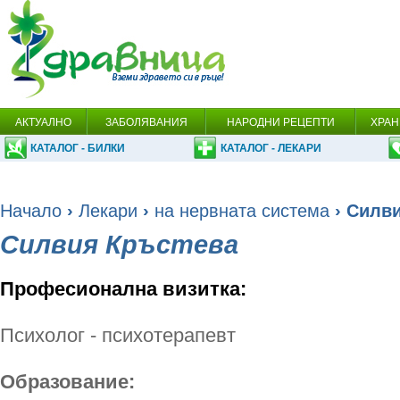
АКТУАЛНО
ЗАБОЛЯВАНИЯ
НАРОДНИ РЕЦЕПТИ
ХРАН
КАТАЛОГ - БИЛКИ
КАТАЛОГ - ЛЕКАРИ
Начало
›
Лекари
›
на нервната система
› Силв
Силвия Кръстева
Професионална визитка:
Психолог - психотерапевт
Образование: