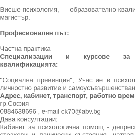
Висше-психология, образователно-ква
магистър.
Професионален път:
Частна практика
Специализации и курсове за
квалификацията:
"Социална превенция", Участие в психол
личностно развитие и самоусъвършенстване
Адрес, кабинет, транспорт, работно врем
гр.София
0884638696 , e-mail ck70@abv.bg
Дава консултации:
Кабинет за психологична помощ - депреси
страхови и панически състояния, натрап