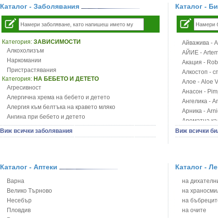
Каталог - Заболявания
Каталог - Б
Категория:
ЗАВИСИМОСТИ
Айважива - Al
Алкохолизъм
АЙИЕ - Artemi
Наркомании
Акация - Rob
Пристрастявания
Алкостоп - с
Категория:
НА БЕБЕТО И ДЕТЕТО
Алое - Aloe 
Агресивност
Анасон - Pim
Алергична хрема на бебето и детето
Ангелика - An
Алергия към белтъка на кравето мляко
Арника - Arn
Ангина при бебето и детето
Ароматна кал
Анемия при бебето и детето
Арония - So
Виж всички заболявания
Виж всички би
Апетит - пълни деца
Бабини зъби -
Аромотерапия и децата
Билки за ба
Безапетитие при бебето и детето
Блатен аир -
Бронхиална астма при бебето и детето
Каталог - Аптеки
Каталог - Л
Блатен тъжни
Бронхит и пневмония при деца
Блян
Варна
на дихателни
Варицела
Бобови шушул
Велико Търново
на храносми
Висока температура на бебето и детето
Божур - Paeo
Несебър
на бъбрецит
Възпаление на ушите на бебето и детето
Борови връхче
Пловдив
на очите
Глисти