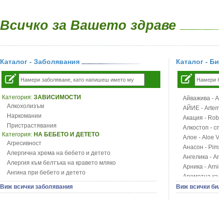
Всичко за Вашето здраве
Каталог - Заболявания
Каталог - Б
Категория:
ЗАВИСИМОСТИ
Айважива - Al
Алкохолизъм
АЙИЕ - Artemi
Наркомании
Акация - Rob
Пристрастявания
Алкостоп - с
Категория:
НА БЕБЕТО И ДЕТЕТО
Алое - Aloe 
Агресивност
Анасон - Pim
Алергична хрема на бебето и детето
Ангелика - An
Алергия към белтъка на кравето мляко
Арника - Arn
Ангина при бебето и детето
Ароматна кал
Анемия при бебето и детето
Арония - So
Виж всички заболявания
Виж всички би
Апетит - пълни деца
Бабини зъби -
Аромотерапия и децата
Билки за ба
Безапетитие при бебето и детето
Блатен аир -