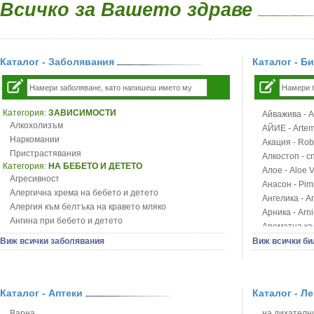
Всичко за Вашето здраве
Каталог - Заболявания
Каталог - Б
Категория:
ЗАВИСИМОСТИ
Айважива - Al
Алкохолизъм
АЙИЕ - Artemi
Наркомании
Акация - Rob
Пристрастявания
Алкостоп - с
Категория:
НА БЕБЕТО И ДЕТЕТО
Алое - Aloe 
Агресивност
Анасон - Pim
Алергична хрема на бебето и детето
Ангелика - An
Алергия към белтъка на кравето мляко
Арника - Arn
Ангина при бебето и детето
Ароматна кал
Анемия при бебето и детето
Арония - So
Виж всички заболявания
Виж всички би
Апетит - пълни деца
Бабини зъби -
Аромотерапия и децата
Билки за ба
Безапетитие при бебето и детето
Блатен аир -
Бронхиална астма при бебето и детето
Каталог - Аптеки
Каталог - Л
Блатен тъжни
Бронхит и пневмония при деца
Блян
Варна
на дихателни