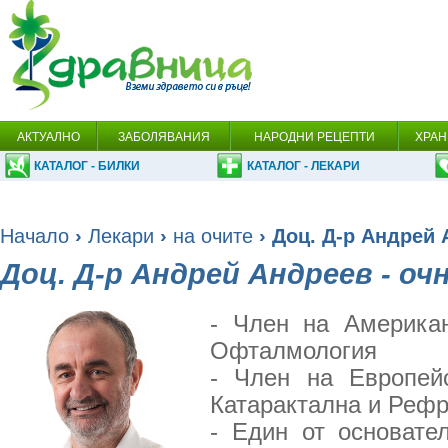
АКТУАЛНО
ЗАБОЛЯВАНИЯ
НАРОДНИ РЕЦЕПТИ
ХРАН
КАТАЛОГ - БИЛКИ
КАТАЛОГ - ЛЕКАРИ
Начало
›
Лекари
›
на очите
› Доц. Д-р Андрей 
Доц. Д-р Андрей Андреев - оч
- Член на Америка
Офталмология
- Член на Европей
Катарактална и Рефр
- Един от основате