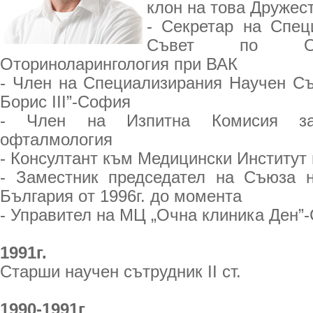
клон на това Дружес
- Секретар на Спец
Съвет по Оф
Оториноларингология при ВАК
- Член на Специализирания Научен С
Борис III”-София
- Член на Изпитна Комисия за
офталмология
- Консултант към Медицински Институт
- Заместник председател на Съюза 
България oт 1996г. до момента
- Управител на МЦ „Очна клиника Ден”
1991г.
Старши научен сътрудник II ст.
1990-1991г
.