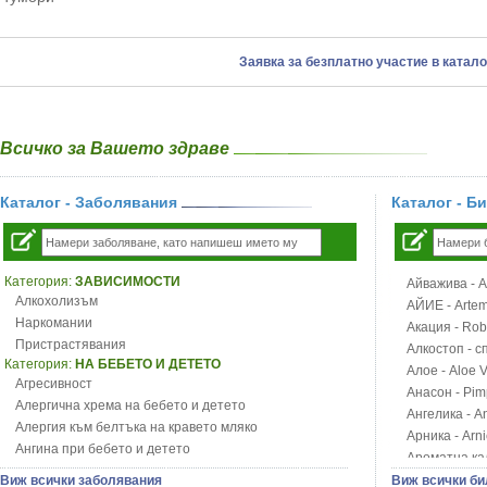
Заявка за безплатно участие в катало
Всичко за Вашето здраве
Каталог - Заболявания
Каталог - Б
Категория:
ЗАВИСИМОСТИ
Айважива - Al
Алкохолизъм
АЙИЕ - Artemi
Наркомании
Акация - Rob
Пристрастявания
Алкостоп - с
Категория:
НА БЕБЕТО И ДЕТЕТО
Алое - Aloe 
Агресивност
Анасон - Pim
Алергична хрема на бебето и детето
Ангелика - An
Алергия към белтъка на кравето мляко
Арника - Arn
Ангина при бебето и детето
Ароматна кал
Анемия при бебето и детето
Арония - So
Виж всички заболявания
Виж всички би