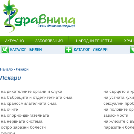
АКТУАЛНО
ЗАБОЛЯВАНИЯ
НАРОДНИ РЕЦЕПТИ
ХРАН
КАТАЛОГ - БИЛКИ
КАТАЛОГ - ЛЕКАРИ
Начало
› Лекари
Лекари
на дихателните органи и слуха
на сърцето и к
на бъбреците и отделителната с-ма
на устната кух
на храносмилателната с-ма
сексуални про
на очите
на половите ор
на опорно-двигателната
зависимости
на нервната система
на жлезите с в
остро заразни болести
паразитни бол
тумори