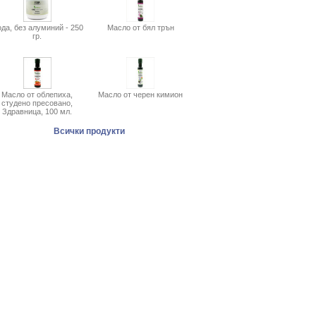
да, без алуминий - 250
Масло от бял трън
гр.
Масло от облепиха,
Масло от черен кимион
студено пресовано,
Здравница, 100 мл.
Всички продукти