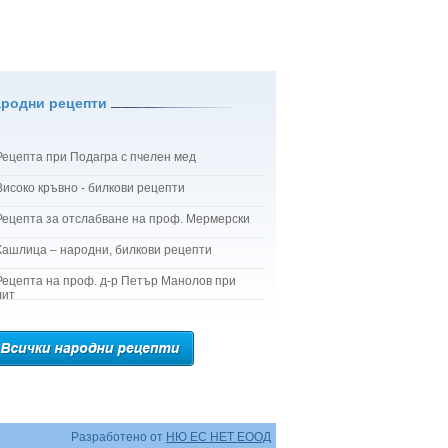
ародни рецепти
Рецепта при Подагра с пчелен мед
Високо кръвно - билкови рецепти
Рецепта за отслабване на проф. Мермерски
Кашлица – народни, билкови рецепти
Рецепта на проф. д-р Петър Манолов при
лит
Разработено от
НЮ ЕС НЕТ ЕООД