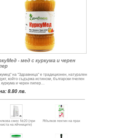
ркуМед - мед с куркума и черен
пер
ркумед" на "Здравница" е традиционен, натурален
дукт, който съдържа истински, български пчелен
 куркума и черен пипер....
а: 8.80 лв.
илкова смес №20 (при
Ябълков пектин на прах
киста на яйчниците)