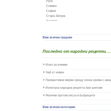
Русе
Глисти
Сливен
Грижа за пъпа на новороденото
София
Грип при бебето и детето
Стара Загора
Гърч
Хасково
Да отгледам и възпитам детето си
Ямбол
Детска церебрална парализа
Детски аутизъм
Детски диабет
Виж всички градове
Екземи при деца
Епилепсия при деца
Последно от народни рецепти
Жълтеница
Запек на бебето и детето
Заушка
Илач за ечемик
Имунизационен календар
Кашлица при бебето и детето
Чай от невен
Коклюш при бебето и детето
Превантивни мерки срещу сенна хрема с ака
Колики
Менингит
Изпитана народна рецепта при шипове
Млечни зъби
Репички против пясък в бъбреците
Млечница
Морбили
Нощно напикаване - енуреза
Виж всички категории