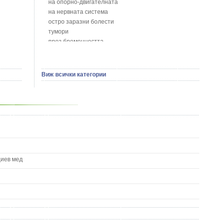
на опорно-двигателната
Босилек - Ocimum Basillicum
на нервната система
Брей - Tamus Communis
остро заразни болести
Брош - Rubia tinctorum L.
тумори
Бръшлян - Hedera helix L.
през бременността
Бряст - Ulmus
на сърцето и кръвоносните съдове
Бушменски отровен храст - Acokanthera oppositifolia
на устната кухина
Бял имел - Viscum album L.
сексуални проблеми
Виж всички категории
Бял оман - Inula Helenium L.
на половите органи
Бял Равнец - Achillea Millefolium L.
зависимости
Бял трън - Silybum Marianum L.
на жлезите с вътрешна секреция
Бяла бреза - Betula pendula
паразитни болести
Бяла върба - Salix Аlba
на бебето и детето
Великденче - Veronica
на кожата и венерически
Ветрогон - Eryngium Campestre
други
Вечнозелен кипарис
Вишна - Prunus cerasus L.
циев мед
Водна детелина - Menyanthes trifoliata L.
Водно Пипериче - Polygonum Hydropiper L.
Волски език - Asplenium scolopendrium
Врабчови чревца - Stellaria media L.
Вратига - Tanacetrum Vulgare
Върбинка - Verbena Officinalis L.