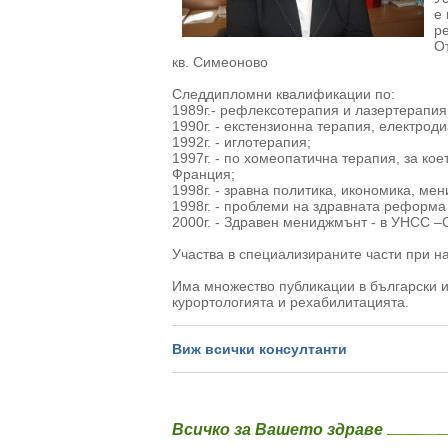
е
р
О
кв. Симеоново
Следдипломни квалификации по:
1989г.- рефлексотерапия и лазертерапия
1990г. - екстензионна терапия, електрод
1992г. - иглотерапия;
1997г. - по хомеопатична терапия, за к
Франция;
1998г. - зравна политика, икономика, м
1998г. - проблеми на здравната реформа
2000г. - Здравен мениджмънт - в УНСС 
Участва в специализираните части при н
Има множество публикации в български и
курортологията и рехабилитацията.
Виж всички консултанти
Всичко за Вашето здраве