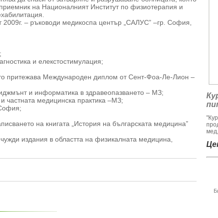
 приемник на Националният Институт по физиотерапия и
ехабилитация.
т 2009г. – ръководи медикоспа център „САЛУС” –гр. София,
;
иагностика и елекстостимулация;
оето притежава Международен диплом от Сент-Фоа-Ле-Лион –
ениджмънт и информатика в здравеопазването – МЗ;
Ку
 и частната медицинска практика –МЗ;
пи
–София;
"Ку
аписването на книгата „История на българската медицина”
про
мед,
чужди издания в областта на физикалната медицина,
Цен
Б