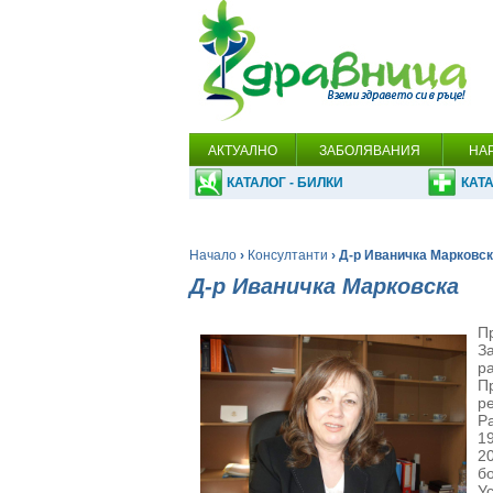
АКТУАЛНО
ЗАБОЛЯВАНИЯ
НА
КАТАЛОГ - БИЛКИ
КАТА
Начало
›
Консултанти
› Д-р Иваничка Марковс
Д-р Иваничка Марковска
П
З
р
П
р
Р
1
2
б
У