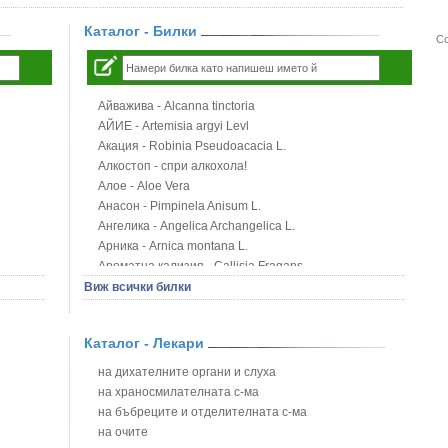
Каталог - Билки
Со
Айважива - Alcanna tinctoria
АЙИЕ - Artemisia argyi Levl
Акация - Robinia Pseudoacacia L.
Алкостоп - спри алкохола!
Алое - Aloe Vera
Анасон - Pimpinela Anisum L.
Ангелика - Angelica Archangelica L.
Арника - Arnica montana L.
Ароматна кализия - Callisia Fragans
Арония - Sorbus melanocorpa
Виж всички билки
Бабини зъби - Tribulus terrestris
Билки за бани при хемороиди
Каталог - Лекари
Блатен аир - Acorus calamus L.
Блатен тъжник - Spirea ulmaria L.
на дихателните органи и слуха
Блян
на храносмилателната с-ма
Бобови шушулки - Phaseolus Vulgaris L.
на бъбреците и отделителната с-ма
Божур - Paeonia Decora
на очите
Борови връхчета - Pinus sylvestris