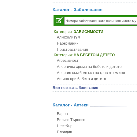
Каталог - Заболявания
Категория:
ЗАВИСИМОСТИ
Алкохолизъм
Наркомании
Пристрастявания
Категория:
НА БЕБЕТО И ДЕТЕТО
Агресивност
Алергична хрема на бебето и детето
Алергия към белтъка на кравето мляко
Ангина при бебето и детето
Анемия при бебето и детето
Виж всички заболявания
Апетит - пълни деца
Аромотерапия и децата
Безапетитие при бебето и детето
Каталог - Аптеки
Бронхиална астма при бебето и детето
Варна
Бронхит и пневмония при деца
Велико Търново
Варицела
Несебър
Висока температура на бебето и детето
Пловдив
Възпаление на ушите на бебето и детето