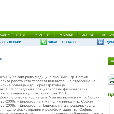
РОДНИ РЕЦЕПТИ
ХРАНЕНЕ
РУБРИКИ
ФОРУМ
КОНСУ
ЛОГ - ЛЕКАРИ
ЗДРАВЕН КАТАЛОГ
ЗДРА
ка
З
рез 1979 г. завършва медицина във ВМИ - гр. София
апочва работа като терапевт във вътрешно отделение на
айонна болница – гр. Горна Оряховица
рез 1991 г.придобива специалност по физиотерапия,
ехабилитация и курортология през 1991г.
Пр
аботи по специалността си в 7-ма поликлиника – гр. София
993-2000г. – Директор на 7-ма поликлиника – гр. София
005-2008г. – Директор на Националната специализирана
олница по физиотерапия и рехабилитация –гр. София.
спява да спаси от затваряне и разрушаване болницата, която