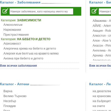
Каталог - Заболявания
Каталог - Б
Категория:
ЗАВИСИМОСТИ
Айважива - Al
Алкохолизъм
АЙИЕ - Artemi
Наркомании
Акация - Rob
Пристрастявания
Алкостоп - с
Категория:
НА БЕБЕТО И ДЕТЕТО
Алое - Aloe 
Агресивност
Анасон - Pim
Алергична хрема на бебето и детето
Ангелика - An
Алергия към белтъка на кравето мляко
Арника - Arn
Ангина при бебето и детето
Ароматна кал
Анемия при бебето и детето
Арония - So
Виж всички заболявания
Виж всички би
Апетит - пълни деца
Бабини зъби -
Аромотерапия и децата
Билки за ба
Безапетитие при бебето и детето
Блатен аир -
Бронхиална астма при бебето и детето
Каталог - Аптеки
Каталог - Л
Блатен тъжни
Бронхит и пневмония при деца
Блян
Варна
на дихателни
Варицела
Бобови шушул
Велико Търново
на храносми
Висока температура на бебето и детето
Божур - Paeo
Несебър
на бъбрецит
Възпаление на ушите на бебето и детето
Борови връхче
Пловдив
на очите
Глисти
Босилек - Oc