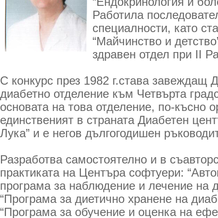
“Ендокринология и бол
Работила последовател
специалности, като ст
“Майчинство и детство
здравен отдел при ІІ Р
С конкурс през 1982 г.става завеждащ 
диабетно отделение към Четвърта град
основата на това отделение, по-късно о
единственият в страната Диабетен цент
Лука” и е негов дългогодишен ръководи
Разработва самостоятелно и в съавторс
практиката на Центъра софтуери: “Авт
програма за наблюдение и лечение на д
“Програма за диетично хранене на диаб
“Програма за обучение и оценка на ефе