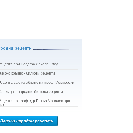
ародни рецепти
Рецепта при Подагра с пчелен мед
Високо кръвно - билкови рецепти
Рецепта за отслабване на проф. Мермерски
Кашлица – народни, билкови рецепти
Рецепта на проф. д-р Петър Манолов при
лит