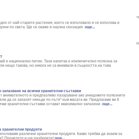
ix Аlba
ronica
п
gium Campestre
но от най-старите растения, което се използвало и се използва и
арис
кухни по света. Ще се окаже и научна сензация.
още...
erasus L.
Menyanthes trifoliata L.
- Polygonum Hydropiper L.
Я
plenium scolopendrium
 Stellaria media L.
й?
trum Vulgare
чай е национално питие. Тази напитка е изключително полезна за
али нещо такова, но никога не са вниквали в същността на това
a Officinalis L.
nkgo Biloba L.
sia triacanthos L.
 Monogyna L.
 запазване на всички хранителни съставки
acum Officinale
от внимателното и предпазливо пазаруване ако унищожите полезните
 vernalis L.
пели да се запазят някъде по пътя" към масата ви. Предлагаме ви 6
сички хранителни съставки остават максимално запазени.
още...
alvia Officinalis
is spinosa L.
urus nobilis L.
cum officinale
а хранителни продукти
зползваме различни хранителни продукти. Какво трябва да знаем за
андилколистно обичниче
им? Прочетете и ще разберете!
още...