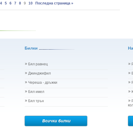
4
5
6
7
8
9
10
Последна страница »
Dioica
 graveolens
iandrum Sativum
 Clinopodium Vulgare L.
Uncaria Tomenosta Wild
- Geranium Sanguineum
rus Оdorus L.
ruticosus
Билки
Н
ndula Angustifolia
rula Odorata
ia Chamomilla
Бял равнец
atissimum L
Джинджифил
arine L.
vellana
Череша - дръжки
a Mill.
Бял имел
m phlomoides L.
Vulgaris L.
Бял трън
.
ко
 - Onopordum Acanthium L.
sia Acutifolia
Idaeus