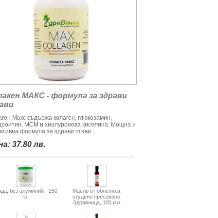
лакен МАКС - формула за здрави
ави
аген Макс съдържа колаген, глюкозамин,
дроитин, МСМ и хиалуронова киселина. Мощна и
ктивна формула за здрави стави....
а: 37.80 лв.
да, без алуминий - 250
Масло от облепиха,
гр.
студено пресовано,
Здравница, 100 мл.