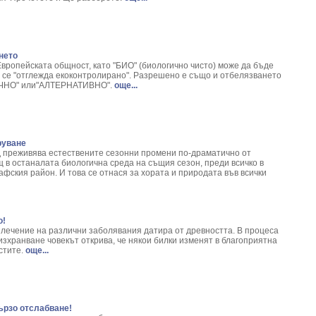
giber Officinale L.
 Spicata L.
а) - Valeriana officinalis L.
 Paliurus spina-christi
нето
бовка - Epilobium Parviflorum L.
вропейската общност, като "БИО" (биологично чисто) може да бъде
о се "отглежда екоконтролирано". Разрешено е също и отбелязването
ИЧНО" или"АЛТЕРНАТИВНО".
още...
ex Quercus L.
blonga Mill
Leonurus Cardiaca L.
iptus
руване
virga-aurea
д преживява естествените сезонни промени по-драматично от
 verum L.
 в останалата биологична среда на същия сезон, преди всичко в
афския район. И това се отнася за хората и природата във всички
 Distachya L.
acea Angustifolia
ficinalis L.
Ginseng
о!
 лечение на различни заболявания датира от древността. В процеса
ago major L.
изхранване човекът открива, че някои билки изменят в благоприятна
- Hypericum Perforatum
стите.
още...
illea Clypeolata L.
chrysum arenarium L.
entiana Iutea L.
aragus officinalis
бързо отслабване!