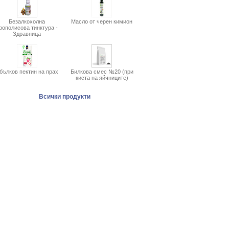
Безалкохолна
Масло от черен кимион
рополисова тинктура -
Здравница
бълков пектин на прах
Билкова смес №20 (при
киста на яйчниците)
Всички продукти