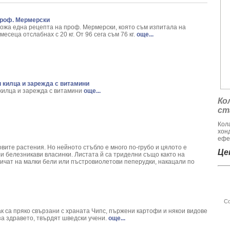
ica Archangelica L.
montana L.
проф. Мермерски
 - Callisia Fragans
ложа една рецепта на проф. Мермерски, която съм изпитала на
 melanocorpa
месеца отслабнах с 20 кг. От 96 сега съм 76 кг.
още...
bulus terrestris
ри хемороиди
rus calamus L.
Spirea ulmaria L.
и килца и зарежда с витамини
 килца и зарежда с витамини
още...
 Phaseolus Vulgaris L.
Ко
 Decora
ст
- Pinus sylvestris
Кол
m Basillicum
хон
ommunis
ефе
torum L.
вите растения. Но нейното стъбло е много по-грубо и цялото е
Цен
и белезникави власинки. Листата й са триделни също както на
 helix L.
личат на малки бели или пъстровиолетови пеперудки, накацали по
н храст - Acokanthera oppositifolia
m album L.
Helenium L.
Со
llea Millefolium L.
к са пряко свързани с храната Чипс, пържени картофи и някои видове
um Marianum L.
за здравето, твърдят шведски учени.
още...
ula pendula