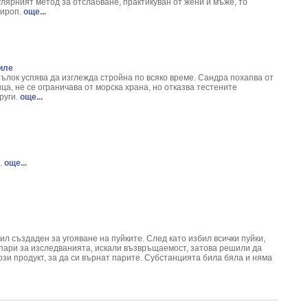
um Macrrorhizium L.
улярният метод за отслабване, практикуван от жени и мъже, то
сироп.
още...
iola rosea L.
 Arum Maculatum L.
Chelidonium Majus L.
mnus frangula
иле
ulae
ълок успява да изглежда стройна по всяко време. Сандра похапва от
niaria glabra
а, не се ограничава от морска храна, но отказва тестените
fficinale
руги.
още...
- Cetraria Islandica
fficinalis L.
m opulus L.
acetum Balsamita
.
още...
mpinella Saxifraga
ia Eupatoria L.
ia Caryophyllata
дорасло - Cystoseria Barbata L.
eris Vulgaris L.
нокти/ - Lonicera caprifolium
 създаден за угояване на пуйките. След като избил всички пуйки,
.
 пари за изследванията, искали възвръщаемост, затова решили да
този продукт, за да си върнат парите. Субстанцията била бяла и няма
tus L.
Sativa L.
Aesculus hippocastanum L.
um europaeum L.