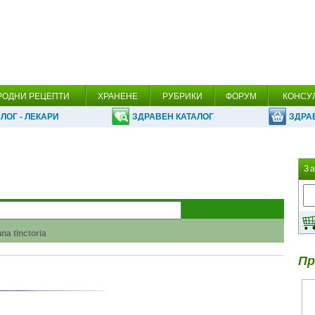
РОДНИ РЕЦЕПТИ
ХРАНЕНЕ
РУБРИКИ
ФОРУМ
КОНСУ
ЛОГ - ЛЕКАРИ
ЗДРАВЕН КАТАЛОГ
ЗДРА
З
na tinctoria
argyi Levl
Пр
 Pseudoacacia L.
 алкохола!
la Anisum L.