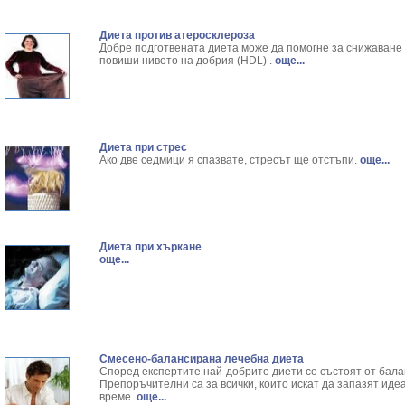
Ангелика - Angelica Archangelica L.
Резултати от търсенето:
Арника - Arnica montana L.
Резултати от търсенето:
Диета против атеросклероза
Ароматна кализия - Callisia Fragans
Резултати от търсенето:
Добре подготвената диета може да помогне за снижаване 
Арония - Sorbus melanocorpa
Резултати от търсенето:
повиши нивото на добрия (HDL) .
още...
Бабини зъби - Tribulus terrestris
Резултати от търсенето:
Билки за бани при хемороиди
Резултати от търсенето:
Блатен аир - Acorus calamus L.
Резултати от търсенето:
Блатен тъжник - Spirea ulmaria L.
Резултати от търсенето:
Диета при стрес
Блян
Резултати от търсенето:
Ако две седмици я спазвате, стресът ще отстъпи.
още...
Бобови шушулки - Phaseolus Vulgaris L.
Резултати от търсенето:
Божур - Paeonia Decora
Резултати от търсенето:
Борови връхчета - Pinus sylvestris
Резултати от търсенето:
Босилек - Ocimum Basillicum
Резултати от търсенето:
Брей - Tamus Communis
Резултати от търсенето:
Диета при хъркане
Брош - Rubia tinctorum L.
Резултати от търсенето:
още...
Бръшлян - Hedera helix L.
Резултати от търсенето:
Бряст - Ulmus
Резултати от търсенето:
Бушменски отровен храст - Acokanthera opposi
Резултати от търсенето:
Бял имел - Viscum album L.
Резултати от търсенето:
Бял оман - Inula Helenium L.
Резултати от търсенето:
Смесено-балансирана лечебна диета
Бял Равнец - Achillea Millefolium L.
Резултати от търсенето:
Според експертите най-добрите диети се състоят от бал
Бял трън - Silybum Marianum L.
Резултати от търсенето:
Препоръчителни са за всички, които искат да запазят ид
време.
още...
Бяла бреза - Betula pendula
Резултати от търсенето: