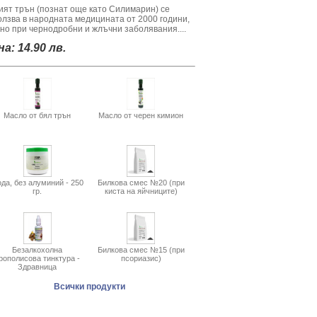
ият трън (познат още като Силимарин) се
олзва в народната медицината от 2000 години,
вно при чернодробни и жлъчни заболявания....
а: 14.90 лв.
Масло от бял трън
Масло от черен кимион
да, без алуминий - 250
Билкова смес №20 (при
гр.
киста на яйчниците)
Безалкохолна
Билкова смес №15 (при
рополисова тинктура -
псориазис)
Здравница
Всички продукти