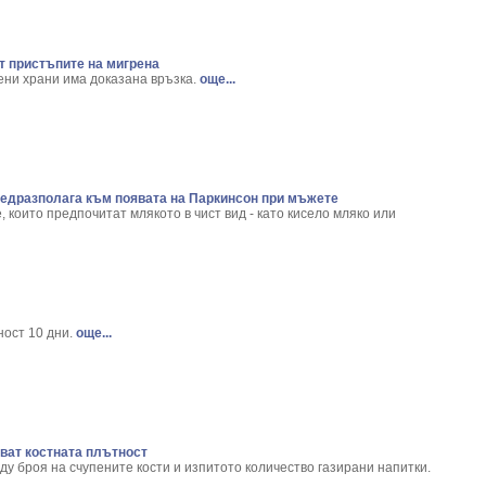
ix Аlba
ronica
gium Campestre
т пристъпите на мигрена
ни храни има доказана връзка.
още...
арис
erasus L.
Menyanthes trifoliata L.
- Polygonum Hydropiper L.
plenium scolopendrium
 Stellaria media L.
едразполага към появата на Паркинсон при мъжете
trum Vulgare
, които предпочитат млякото в чист вид - като кисело мляко или
a Officinalis L.
nkgo Biloba L.
sia triacanthos L.
 Monogyna L.
acum Officinale
ост 10 дни.
още...
 vernalis L.
alvia Officinalis
is spinosa L.
urus nobilis L.
cum officinale
ват костната плътност
у броя на счупените кости и изпитото количество газирани напитки.
андилколистно обичниче