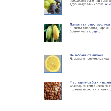
Здравец - Gerani
Резултати от търсенето:
Гроздовият сок е най-богат 
други натурални сокове.
още.
Златовръх - Rhod
Резултати от търсенето:
Змийски лапад -
Резултати от търсенето:
Змийско мляко - 
Резултати от търсенето:
Зърнастец - Rha
Резултати от търсенето:
Папаята като противозачат
Иглика - Fl. Prim
Резултати от търсенето:
Ензимът в папаята, наречен 
Изсипливче - Her
Резултати от търсенето:
бременността.
още...
Исиот - Zingiber o
Резултати от търсенето:
Исландски лишей 
Резултати от търсенето:
Исоп - Hyssopus O
Резултати от търсенето:
Калина - Viburnu
Резултати от търсенето:
Калоферче - Tan
Резултати от търсенето:
Не забравяйте лимона
Лимонът е необходима храна
Каменоломка - Pi
Резултати от търсенето:
Камшик - Agrimon
Резултати от търсенето:
Карамфил - Eugen
Резултати от търсенето:
Кафяво морско во
Резултати от търсенето:
Кисел трън - Berb
Резултати от търсенето:
Фъстъците са богати на ан
Клинавче /орлови 
Резултати от търсенето:
Фъстъците, които често са 
Коило - Stipa spp
Резултати от търсенето:
полезни веществата, каквито
Комунига - Melilo
Резултати от търсенето:
Коноп - Cannabis 
Резултати от търсенето:
Конски кестен - 
Резултати от търсенето:
Копитник - Asar
Резултати от търсенето: