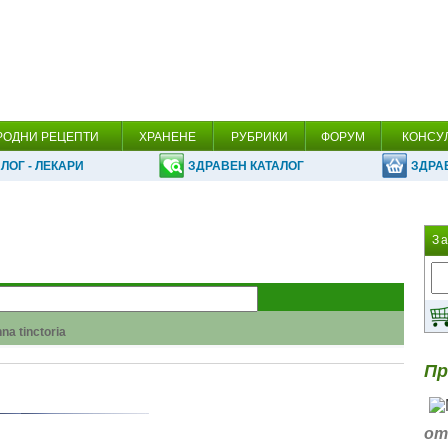
РОДНИ РЕЦЕПТИ
ХРАНЕНЕ
РУБРИКИ
ФОРУМ
КОНСУ
ЛОГ - ЛЕКАРИ
ЗДРАВЕН КАТАЛОГ
ЗДРА
З
na tinctoria
argyi Levl
Пр
 Pseudoacacia L.
 алкохола!
la Anisum L.
от