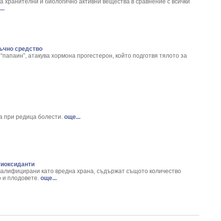
um Macrrorhizium L.
на хранителни и биологично активни вещества в сравнение с всички
..
iola rosea L.
 Arum Maculatum L.
Chelidonium Majus L.
mnus frangula
ъчно средство
ulae
“папаин”, атакува хормона прогестерон, който подготвя тялото за
niaria glabra
fficinale
- Cetraria Islandica
fficinalis L.
m opulus L.
acetum Balsamita
 при редица болести.
още...
mpinella Saxifraga
ia Eupatoria L.
ia Caryophyllata
дорасло - Cystoseria Barbata L.
eris Vulgaris L.
тиоксиданти
нокти/ - Lonicera caprifolium
квалифицирани като вредна храна, съдържат същото количество
.
 и плодовете.
още...
tus L.
Sativa L.
Aesculus hippocastanum L.
um europaeum L.