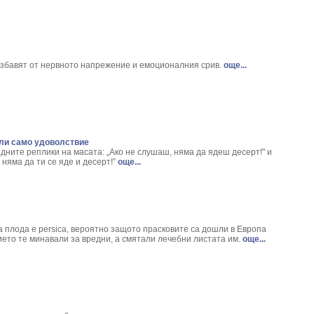
giber Officinale L.
 Spicata L.
а) - Valeriana officinalis L.
 Paliurus spina-christi
бовка - Epilobium Parviflorum L.
збавят от нервното напрежение и емоционалния срив.
още...
ex Quercus L.
blonga Mill
Leonurus Cardiaca L.
iptus
или само удоволствие
virga-aurea
едните реплики на масата: „Ако не слушаш, няма да ядеш десерт!" и
 verum L.
 няма да ти се яде и десерт!”
още...
 Distachya L.
acea Angustifolia
ficinalis L.
Ginseng
 плода е persica, вероятно защото прасковите са дошли в Европа
ago major L.
ето те минавали за вредни, а смятали лечебни листата им.
още...
- Hypericum Perforatum
illea Clypeolata L.
chrysum arenarium L.
entiana Iutea L.
aragus officinalis