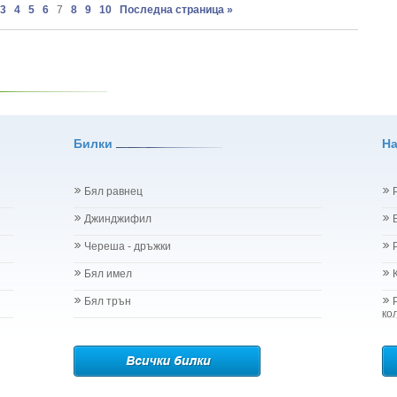
3
4
5
6
7
8
9
10
Последна страница »
Dioica
 graveolens
iandrum Sativum
 Clinopodium Vulgare L.
Uncaria Tomenosta Wild
- Geranium Sanguineum
rus Оdorus L.
ruticosus
Билки
Н
ndula Angustifolia
rula Odorata
ia Chamomilla
Бял равнец
atissimum L
Джинджифил
arine L.
vellana
Череша - дръжки
a Mill.
Бял имел
m phlomoides L.
Vulgaris L.
Бял трън
.
ко
 - Onopordum Acanthium L.
sia Acutifolia
Idaeus