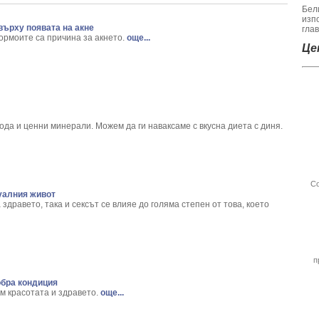
ica Archangelica L.
Бел
montana L.
изп
върху появата на акне
гла
 - Callisia Fragans
ормоите са причина за акнето.
още...
 melanocorpa
Цен
bulus terrestris
ри хемороиди
rus calamus L.
Spirea ulmaria L.
вода и ценни минерали. Можем да ги наваксаме с вкусна диета с диня.
 Phaseolus Vulgaris L.
 Decora
- Pinus sylvestris
m Basillicum
Со
ommunis
уалния живот
torum L.
 здравето, така и сексът се влияе до голяма степен от това, което
 helix L.
н храст - Acokanthera oppositifolia
m album L.
п
Helenium L.
обра кондиция
llea Millefolium L.
м красотата и здравето.
още...
um Marianum L.
ula pendula