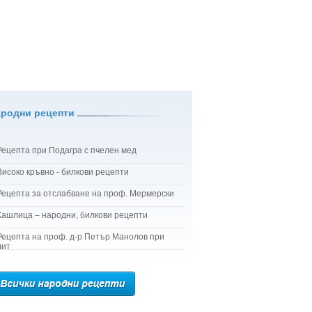
ародни рецепти
Рецепта при Подагра с пчелен мед
Високо кръвно - билкови рецепти
Рецепта за отслабване на проф. Мермерски
Кашлица – народни, билкови рецепти
Рецепта на проф. д-р Петър Манолов при
лит