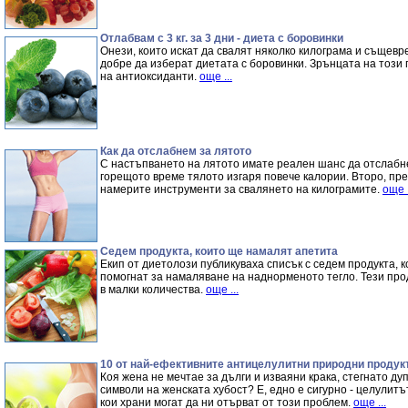
Отлабвам с 3 кг. за 3 дни - диета с боровинки
Онези, които искат да свалят няколко килограма и същевр
добре да изберат диетата с боровинки. Зрънцата на този
на антиоксиданти.
още ...
Как да отслабнем за лятото
С настъпването на лятото имате реален шанс да отслабне
горещото време тялото изгаря повече калории. Второ, пре
намерите инструменти за свалянето на килограмите.
още .
Седем продукта, които ще намалят апетита
Екип от диетолози публикуваха списък с седем продукта, 
помогнат за намаляване на наднорменото тегло. Тези прод
в малки количества.
още ...
10 от най-ефективните антицелулитни природни продук
Коя жена не мечтае за дълги и изваяни крака, стегнато ду
символи на женската хубост? Е, едно е сигурно - целулитът
кои храни могат да ни отърват от този проблем.
още ...