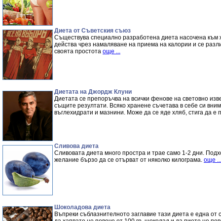
Диета от Съветския съюз
Съществува специално разработена диета насочена към ж
действа чрез намаляване на приема на калории и се разл
своята простотa
още ...
Диетата на Джордж Клуни
Диетата се препоръчва на всички фенове на световно изве
същите резултати. Всяко хранене съчетава в себе си вни
въглехидрати и мазнини. Може да се яде хляб, стига да е
Сливова диета
Сливовата диета много простра и трае само 1-2 дни. Подх
желание бързо да се отърват от няколко килограма.
още ..
Шоколадова диета
Въпреки съблазнителното заглавие тази диета е една от с