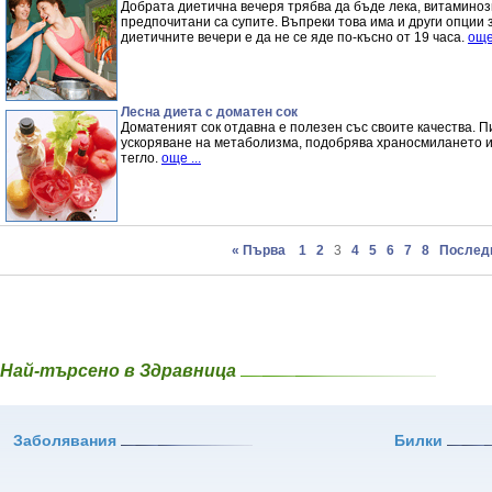
Добрата диетична вечеря трябва да бъде лека, витаминозн
предпочитани са супите. Въпреки това има и други опции 
диетичните вечери е да не се яде по-късно от 19 часа.
още 
Лесна диета с доматен сок
Доматеният сок отдавна е полезен със своите качества. П
ускоряване на метаболизма, подобрява храносмилането и 
тегло.
още ...
« Първа
1
2
3
4
5
6
7
8
Послед
Най-търсено в Здравница
Заболявания
Билки