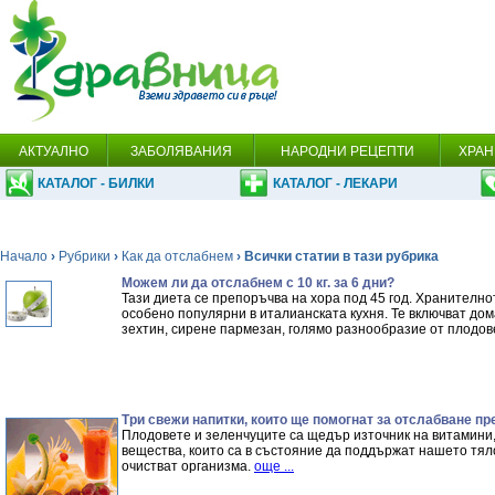
АКТУАЛНО
ЗАБОЛЯВАНИЯ
НАРОДНИ РЕЦЕПТИ
ХРАН
КАТАЛОГ - БИЛКИ
КАТАЛОГ - ЛЕКАРИ
Начало
›
Рубрики
›
Как да отслабнем
› Всички статии в тази рубрика
Можем ли да отслабнем с 10 кг. за 6 дни?
Тази диета се препоръчва на хора под 45 год. Хранителнот
особено популярни в италианската кухня. Те включват дома
зехтин, сирене пармезан, голямо разнообразие от плодов
Три свежи напитки, които ще помогнат за отслабване пр
Плодовете и зеленчуците са щедър източник на витамини,
вещества, които са в състояние да поддържат нашето тяло
очистват организма.
още ...