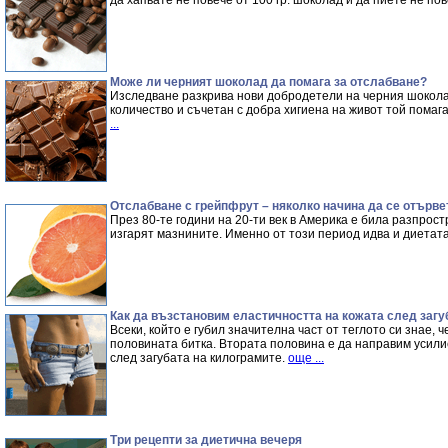
да хапвате не повече от 100 гр. шоколад и да пиете не по
Може ли черният шоколад да помага за отслабване?
Изследване разкрива нови добродетели на черния шоколад
количество и съчетан с добра хигиена на живот той помаг
...
Отслабване с грейпфрут – няколко начина да се отърве
През 80-те години на 20-ти век в Америка е била разпрос
изгарят мазнините. Именно от този период идва и диетат
Как да възстановим еластичността на кожата след загу
Всеки, който е губил значителна част от теглото си знае, 
половината битка. Втората половина е да направим усили
след загубата на килограмите.
още ...
Три рецепти за диетична вечеря