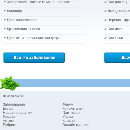
Хипертония - високо кръвно налягане
Бял равнец
Кашлица
Джинджифил
Бронхопневмония
Череша - др
Кръвоизлив от носа
Бял имел
Бронхит и пневмония при деца
Бял трън
Намери бързо:
Заболявания
Форум
Билки
Консултанти
Народни рецепти
Партньори
Лекари
Марки
Аптеки
Каталог
Рубрики
Онлайн магазин