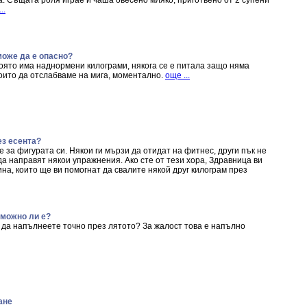
а. Същата роля играе и чаша овесено мляко, приготвено от 2 супени
..
оже да е опасно?
която има наднормени килограми, някога се е питала защо няма
които да отслабваме на мига, моментално.
още ...
ез есента?
 за фигурата си. Някои ги мързи да отидат на фитнес, други пък не
 да направят някои упражнения. Ако сте от тези хора, Здравница ви
на, които ще ви помогнат да свалите някой друг килограм през
зможно ли е?
о да напълнеете точно през лятото? За жалост това е напълно
ане