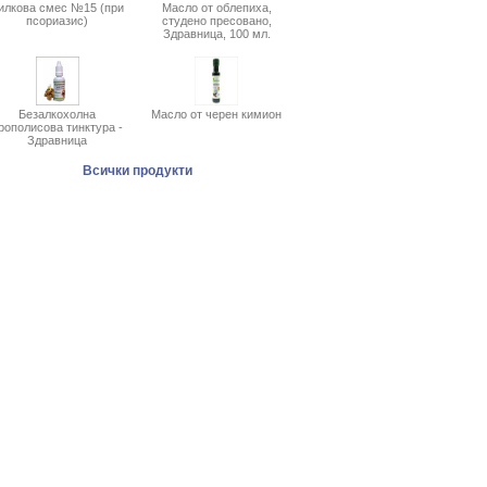
илкова смес №15 (при
Масло от облепиха,
псориазис)
студено пресовано,
Здравница, 100 мл.
Безалкохолна
Масло от черен кимион
рополисова тинктура -
Здравница
Всички продукти