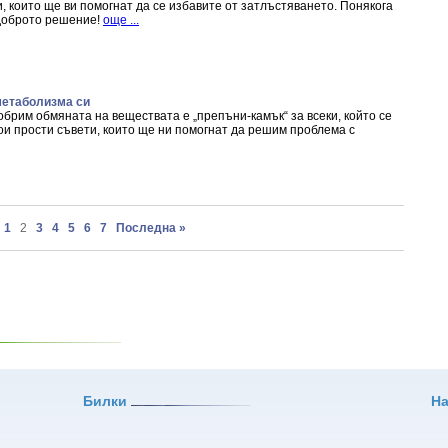
, които ще ви помогнат да се избавите от затлъстяването. Понякога
доброто решение!
още ...
метаболизма си
обрим обмяната на веществата е „препъни-камък“ за всеки, който се
ои прости съвети, които ще ни помогнат да решим проблема с
1
2
3
4
5
6
7
Последна »
Билки
Н