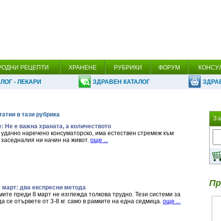
РОДНИ РЕЦЕПТИ
ХРАНЕНЕ
РУБРИКИ
ФОРУМ
КОНСУ
ЛОГ - ЛЕКАРИ
ЗДРАВЕН КАТАЛОГ
ЗДРА
татии в тази рубрика
З
: Не е важна храната, а количеството
удачно наречено консуматорско, има естествен стремеж към
 заседналия ни начин на живот.
още ...
Пр
 8 март: два експресни метода
ите преди 8 март не изглежда толкова трудно. Тези системи за
а се отървете от 3-8 кг. само в рамките на една седмица.
още ...