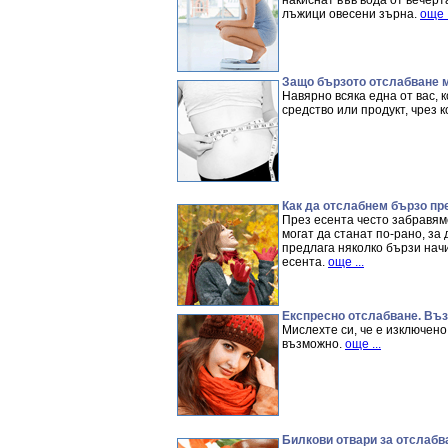
накиснат във вода от вечерт
лъжици овесени зърна.
още .
Защо бързото отслабване м
Навярно всяка една от вас, 
средство или продукт, чрез 
Как да отслабнем бързо пр
През есента често забравяме
могат да станат по-рано, за
предлага няколко бързи начи
есента.
още ...
Експресно отслабване. Въ
Мислехте си, че е изключен
възможно.
още ...
Билкови отвари за отслабв