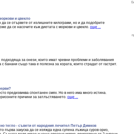
Б
т моркови и цвекло
о да се отървете от излишните килограми, но и да подобрите
же да се насочите към диетата с моркови и цвекло.
още ...
п
 подходяща за онези, които имат чревни проблеми и заболявания
 с банани също така е полезна за хората, които страдат от гастрит.
нерви?
то предизвиква спонтанен смях. Но в него има много истина.
ериозните причини за затлъстяването.
още ...
о тегло - съвети от народния лечител Петър Димков
то първа закуска да се изяжда една супена лъжица суров ориз,