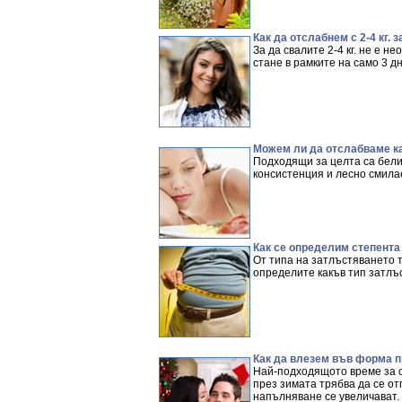
Как да отслабнем с 2-4 кг. з
За да свалите 2-4 кг. не е 
стане в рамките на само 3 д
Можем ли да отслабваме ка
Подходящи за целта са бели
консистенция и лесно смила
Как се определим степента
От типа на затлъстяването т
определите какъв тип затлъ
Как да влезем във форма п
Най-подходящото време за о
през зимата трябва да се о
напълняване се увеличават.