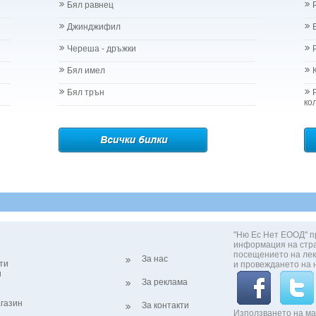
Бял равнец
Джинджифил
Череша - дръжки
Бял имел
Бял трън
ко
"Ню Ес Нет ЕООД" п
информация на стр
посещението на лек
За нас
ти
и провеждането на 
и
За реклама
газин
За контакти
Използването на ма