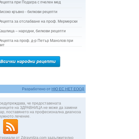
Рецепта при Подагра с пчелен мед
Високо кръвно - билкови рецепти
Рецепта за отслабване на проф. Мермерски
Кашлица – народни, билкови рецепти
Рецепта на проф. д-р Петър Манолов при
лит
Разработено от
НЮ ЕС НЕТ ЕООД
редупреждава, че предоставената
аниците на ЗДРАВНИЦА не може да замени
ар, поставянето на професионална диагноза
нужното лечение.
териали от Zdravnitza.com задължително