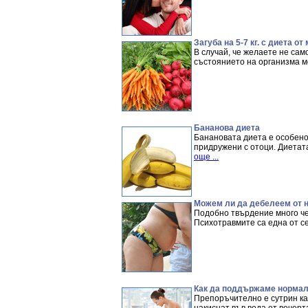
Загуба на 5-7 кг. с диета о
В случай, че желаете не сам
състоянието на организма мо
Бананова диета
Банановата диета е особено
придружени с отоци. Диетата
още ...
Можем ли да дебелеем от 
Подобно твърдение много чес
Психотравмите са една от с
Как да поддържаме нормалн
Препоръчително е сутрин ка