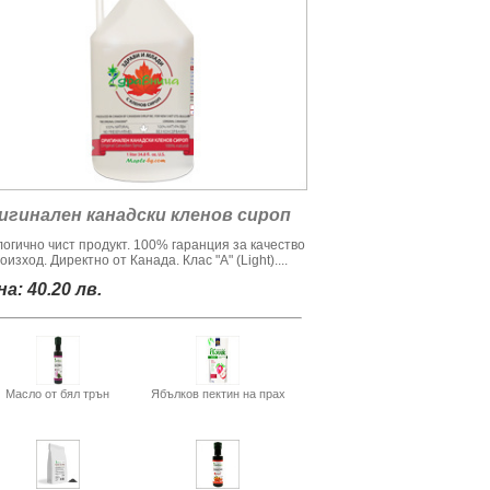
игинален канадски кленов сироп
логично чист продукт. 100% гаранция за качество
оизход. Директно от Канада. Клас "А" (Light)....
а: 40.20 лв.
Масло от бял трън
Ябълков пектин на прах