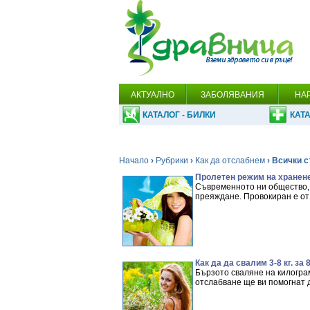
АКТУАЛНО
ЗАБОЛЯВАНИЯ
НА
КАТАЛОГ - БИЛКИ
КАТА
Начало
›
Рубрики
›
Как да отслабнем
› Всички с
Пролетен режим на хранене
Съвременното ни общество, 
преяждане. Провокиран е от
Как да да свалим 3-8 кг. за
Бързото сваляне на килограм
отслабване ще ви помогнат д