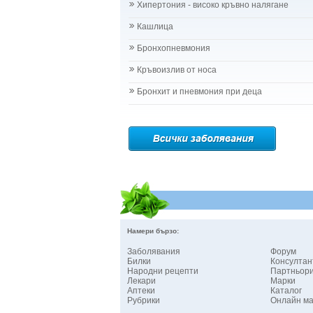
Хипертония - високо кръвно налягане
Кашлица
Бронхопневмония
Кръвоизлив от носа
Бронхит и пневмония при деца
Намери бързо:
Заболявания
Форум
Билки
Консултан
Народни рецепти
Партньор
Лекари
Марки
Аптеки
Каталог
Рубрики
Онлайн ма