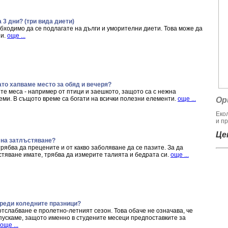
а 3 дни? (три вида диети)
необходимо да се подлагате на дълги и уморителни диети. Това може да
ни.
още ...
то хапваме место за обяд и вечеря?
те меса - например от птици и заешкото, защото са с нежна
еми. В същото време са богати на всички полезни елементи.
още ...
Ор
Еко
и пр
Цен
 на затлъстяване?
рябва да прецените и от какво заболяване да се пазите. За да
стяване имате, трябва да измерите талията и бедрата си.
още ...
реди коледните празници?
тслабване е пролетно-летният сезон. Това обаче не означава, че
тпускаме, защото именно в студените месеци предпоставките за
още ...