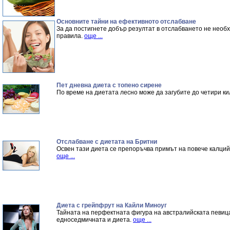
Основните тайни на ефективното отслабване
За да постигнете добър резултат в отслабването не необ
правила.
още ...
Пет дневна диета с топено сирене
По време на диетата лесно може да загубите до четири ки
Отслабване с диетата на Бритни
Освен тази диета се препоръчва примът на повече калций 
още ...
Диета с грейпфрут на Кайли Миноуг
Тайната на перфектната фигура на австралийската певица
едноседмичната и диета.
още ...