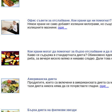
Офис съвети за отслабване. Кои храни ще ни помогнат?
Някои храни не само добавят излишни килограми, но също 
излишните мазнини.
още ...
Кои храни могат да помогнат за бързо отслабване и да 
Какво се съдържа в стандартната диета? Обикновено ядем
риба, за вечеря кисело мляко и никакво сладко. Дали това
Американска диета
Продуктите, които са включени в американската диета са
тази диета никога няма да се почувствате гладни.
още ...
Бърза диета на филмови звезди