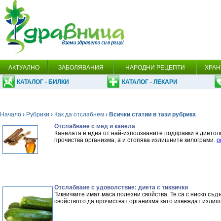
АКТУАЛНО
ЗАБОЛЯВАНИЯ
НАРОДНИ РЕЦЕПТИ
ХРАН
КАТАЛОГ - БИЛКИ
КАТАЛОГ - ЛЕКАРИ
Начало
›
Рубрики
›
Как да отслабнем
› Всички статии в тази рубрика
Отслабване с мед и канела
Канелата е една от най-използваните подправки в диетоло
прочиства организма, а и стопява излишните килограми.
о
Отслабване с удоволствие: диета с тиквички
Тиквичките имат маса полезни свойства. Те са с ниско съ
свойството да прочистват организма като извеждат излиш