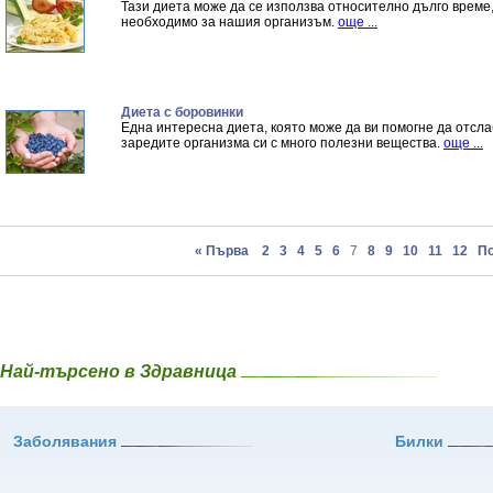
Тази диета може да се използва относително дълго време,
необходимо за нашия организъм.
още ...
Диета с боровинки
Една интересна диета, която може да ви помогне да отсл
заредите организма си с много полезни вещества.
още ...
« Първа
2
3
4
5
6
7
8
9
10
11
12
По
Най-търсено в Здравница
Заболявания
Билки