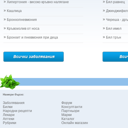
Хипертония - високо кръвно налягане
Бял равнец
Кашлица
Джинджифил
Бронхопневмония
Череша - др
Кръвоизлив от носа
Бял имел
Бронхит и пневмония при деца
Бял трън
Намери бързо:
Заболявания
Форум
Билки
Консултанти
Народни рецепти
Партньори
Лекари
Марки
Аптеки
Каталог
Рубрики
Онлайн магазин