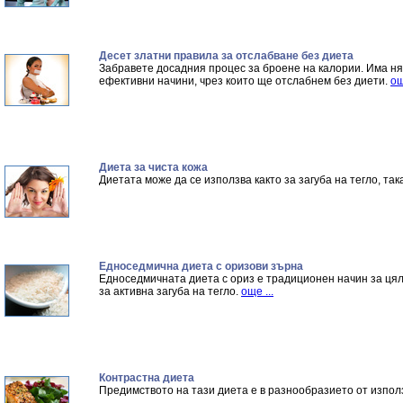
Десет златни правила за отслабване без диета
Забравете досадния процес за броене на калории. Има ня
ефективни начини, чрез които ще отслабнем без диети.
ощ
Диета за чиста кожа
Диетата може да се използва както за загуба на тегло, так
Едноседмична диета с оризови зърна
Едноседмичната диета с ориз е традиционен начин за цял
за активна загуба на тегло.
още ...
Контрастна диета
Предимството на тази диета е в разнообразието от изпол