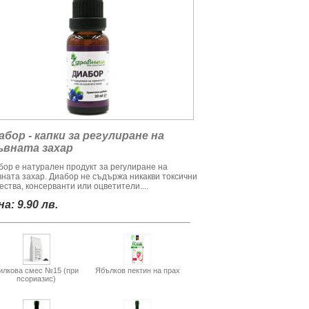
абор - капки за регулиране на
ъвната захар
бор е натурален продукт за регулиране на
вната захар. Диабор не съдържа никакви токсични
ства, консерванти или оцветители....
а: 9.90 лв.
илкова смес №15 (при
Ябълков пектин на прах
псориазис)