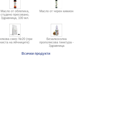
Масло от облепиха,
Масло от черен кимион
студено пресовано,
Здравница, 100 мл.
илкова смес №20 (при
Безалкохолна
киста на яйчниците)
прополисова тинктура -
Здравница
Всички продукти