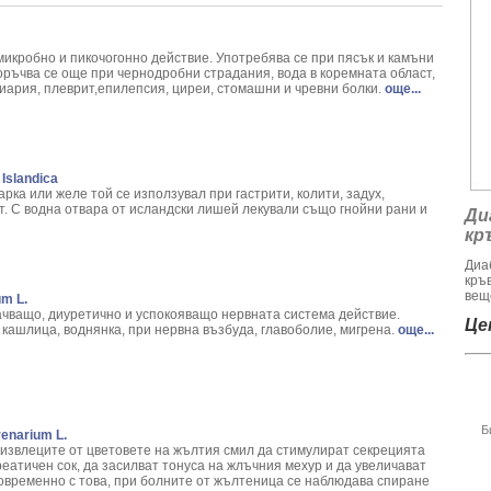
ica Archangelica L.
montana L.
 - Callisia Fragans
икробно и пикочогонно действие. Употребява се при пясък и камъни
 melanocorpa
оръчва се още при чернодробни страдания, вода в коремната област,
диария, плеврит,епилепсия, циреи, стомашни и чревни болки.
още...
bulus terrestris
ри хемороиди
rus calamus L.
Spirea ulmaria L.
Islandica
рка или желе той се използувал при гастрити, колити, задух,
 Phaseolus Vulgaris L.
т. С водна отвара от исландски лишей лекували също гнойни рани и
Ди
 Decora
кр
- Pinus sylvestris
Диа
m Basillicum
кръ
ommunis
веще
m L.
torum L.
чващо, диуретично и успокояващо нер­вната система действие.
Цен
 кашлица, воднянка, при нервна възбуда, главоболие, мигрена.
още...
 helix L.
н храст - Acokanthera oppositifolia
m album L.
Helenium L.
Б
enarium L.
llea Millefolium L.
 извлеците от цветовете на жълтия смил да сти­мулират секрецията
um Marianum L.
еатичен сок, да засилват тонуса на жлъчния мехур и да увеличават
овременно с това, при болните от жълтеница се наблюдава спиране
ula pendula