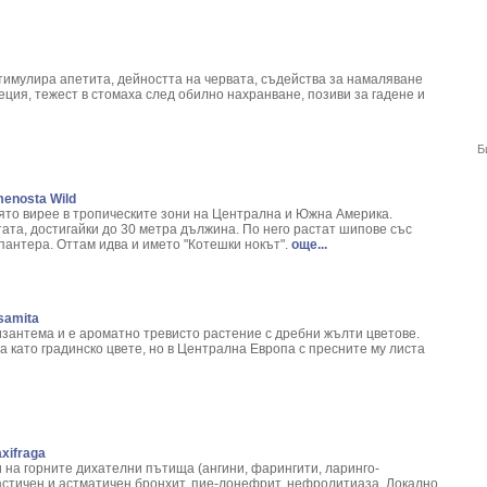
ix Аlba
ronica
gium Campestre
имулира апетита, дейността на червата, съдейства за намаляване
арис
ция, тежест в стомаха след обилно нахранване, позиви за гадене и
erasus L.
Menyanthes trifoliata L.
- Polygonum Hydropiper L.
Б
plenium scolopendrium
 Stellaria media L.
menosta Wild
trum Vulgare
оято вирее в тропическите зони на Централна и Южна Америка.
ата, достигайки до 30 метра дължина. По него растат шипове със
a Officinalis L.
пантера. Оттам идва и името "Котешки нокът".
още...
nkgo Biloba L.
sia triacanthos L.
 Monogyna L.
samita
acum Officinale
зантема и е ароматно тревисто растение с дребни жълти цветове.
 vernalis L.
а като градинско цвете, но в Централна Европа с пресните му листа
alvia Officinalis
is spinosa L.
urus nobilis L.
cum officinale
xifraga
 на горните дихателни пътища (ангини, фарингити, ларинго-
андилколистно обичниче
ластичен и астматичен бронхит, пие-лонефрит, нефролитиаза. Локално