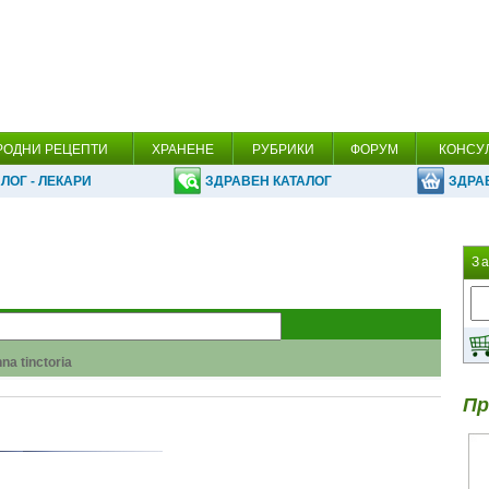
РОДНИ РЕЦЕПТИ
ХРАНЕНЕ
РУБРИКИ
ФОРУМ
КОНСУ
ЛОГ - ЛЕКАРИ
ЗДРАВЕН КАТАЛОГ
ЗДРА
З
na tinctoria
argyi Levl
Пр
 Pseudoacacia L.
 алкохола!
la Anisum L.