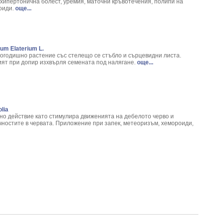
um Macrrorhizium L.
хипертонична болест, уремия, маточни кръвотечения, полипи на
оиди.
още...
iola rosea L.
 Arum Maculatum L.
Chelidonium Majus L.
mnus frangula
um Elaterium L.
ulae
гогодишно растение със стелещо се стъбло и сърцевидни листа.
niaria glabra
ият при допир изхвърля семената под налягане.
още...
fficinale
- Cetraria Islandica
fficinalis L.
m opulus L.
acetum Balsamita
lia
но действие като стимулира движенията на дебелото черво и
mpinella Saxifraga
чностите в червата. Приложение при запек, метеоризъм, хемороиди,
ia Eupatoria L.
ia Caryophyllata
дорасло - Cystoseria Barbata L.
eris Vulgaris L.
нокти/ - Lonicera caprifolium
.
tus L.
Sativa L.
Aesculus hippocastanum L.
um europaeum L.