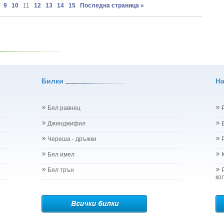
9
10
11
12
13
14
15
Последна страница »
Dioica
 graveolens
iandrum Sativum
 Clinopodium Vulgare L.
Uncaria Tomenosta Wild
- Geranium Sanguineum
rus Оdorus L.
ruticosus
Билки
Н
ndula Angustifolia
rula Odorata
ia Chamomilla
Бял равнец
atissimum L
Джинджифил
arine L.
vellana
Череша - дръжки
a Mill.
Бял имел
m phlomoides L.
Vulgaris L.
Бял трън
.
ко
 - Onopordum Acanthium L.
sia Acutifolia
Idaeus