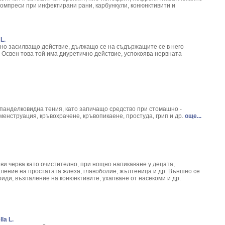
giber Officinale L.
компреси при инфектирани рани, карбункули, конюнктивити и
 Spicata L.
а) - Valeriana officinalis L.
 Paliurus spina-christi
L.
бовка - Epilobium Parviflorum L.
но засилващо действие, дължащо се на съдържащите се в него
 Освен това той има диуретично действие, успокоява нервната
ex Quercus L.
blonga Mill
Leonurus Cardiaca L.
iptus
virga-aurea
 панделковидна тения, като запичащо средство при стомашно -
 verum L.
менструация, кръвохрачене, кръвопикаене, простуда, грип и др.
още...
 Distachya L.
acea Angustifolia
ficinalis L.
Ginseng
ви черва като очистително, при нощно напикаване у децата,
ago major L.
ление на простатата жлеза, главоболие, жълтеница и др. Външно се
- Hypericum Perforatum
иди, възпаление на конюнктивите, ухапване от насекоми и др.
illea Clypeolata L.
chrysum arenarium L.
entiana Iutea L.
aragus officinalis
la L.