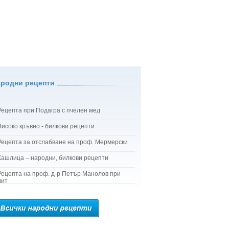
ародни рецепти
Рецепта при Подагра с пчелен мед
Високо кръвно - билкови рецепти
Рецепта за отслабване на проф. Мермерски
Кашлица – народни, билкови рецепти
Рецепта на проф. д-р Петър Манолов при
лит