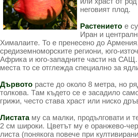
или храст от род
неговият плод.
Растението
е су
Иран и централн
Хималаите. То е пренесено до Армения
средиземноморските региони, юго-източ
Африка и юго-западните части на САЩ. 
места то се отглежда специално за ядл
Дървото
расте до около 8 метра, но ря
толкова. Там където се е засадило сам
грижи, често става храст или ниско дръ
Листата
му са малки, продълговати и те
2 см широки. Цветът му е оранжево-чер
листа (понякога повече при култивирани