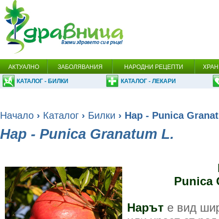
АКТУАЛНО
ЗАБОЛЯВАНИЯ
НАРОДНИ РЕЦЕПТИ
ХРАН
КАТАЛОГ - БИЛКИ
КАТАЛОГ - ЛЕКАРИ
Начало
›
Каталог
›
Билки
› Нар - Punica Grana
Нар - Punica Granatum L.
Punica 
Нарът
е вид ши