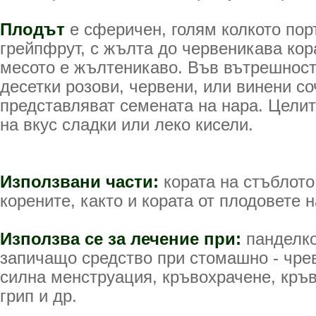
Плодът
е сферичен, голям колкото пор
грейпфрут, с жълта до червеникава кор
месото е жълтеникаво. Във вътрешност
десетки розови, червени, или винени со
представляват семената на нара. Целит
на вкус сладки или леко кисели.
Използвани части:
кората на стъблото
корените, както и кората от плодовете 
Използва се за лечение при:
панделко
запичащо средство при стомашно - чре
силна менструация, кръвохрачене, кръв
грип и др.