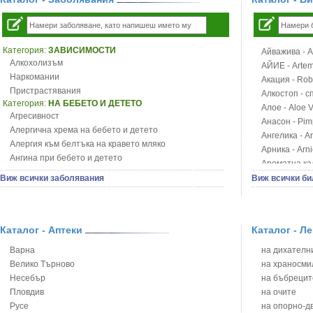
Категория:
ЗАВИСИМОСТИ
Айважива - Al
Алкохолизъм
АЙИЕ - Artemi
Наркомании
Акация - Rob
Пристрастявания
Алкостоп - с
Категория:
НА БЕБЕТО И ДЕТЕТО
Алое - Aloe 
Агресивност
Анасон - Pim
Алергична хрема на бебето и детето
Ангелика - An
Алергия към белтъка на кравето мляко
Арника - Arn
Ангина при бебето и детето
Ароматна кал
Анемия при бебето и детето
Арония - So
Виж всички заболявания
Виж всички би
Апетит - пълни деца
Бабини зъби -
Аромотерапия и децата
Билки за ба
Безапетитие при бебето и детето
Блатен аир -
Бронхиална астма при бебето и детето
Каталог - Аптеки
Каталог - Л
Блатен тъжни
Бронхит и пневмония при деца
Блян
Варна
на дихателни
Варицела
Бобови шушул
Велико Търново
на храносми
Висока температура на бебето и детето
Божур - Paeo
Несебър
на бъбрецит
Възпаление на ушите на бебето и детето
Борови връхче
Пловдив
на очите
Глисти
Босилек - Oc
Русе
на опорно-д
Грижа за пъпа на новороденото