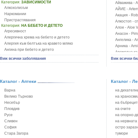
Категория:
ЗАВИСИМОСТИ
Айважива - Al
Алкохолизъм
АЙИЕ - Artemi
Наркомании
Акация - Rob
Пристрастявания
Алкостоп - с
Категория:
НА БЕБЕТО И ДЕТЕТО
Алое - Aloe 
Агресивност
Анасон - Pim
Алергична хрема на бебето и детето
Ангелика - An
Алергия към белтъка на кравето мляко
Арника - Arn
Ангина при бебето и детето
Ароматна кал
Анемия при бебето и детето
Арония - So
Виж всички заболявания
Виж всички би
Апетит - пълни деца
Бабини зъби -
Аромотерапия и децата
Билки за ба
Безапетитие при бебето и детето
Блатен аир -
Бронхиална астма при бебето и детето
Каталог - Аптеки
Каталог - Л
Блатен тъжни
Бронхит и пневмония при деца
Блян
Варна
на дихателни
Варицела
Бобови шушул
Велико Търново
на храносми
Висока температура на бебето и детето
Божур - Paeo
Несебър
на бъбрецит
Възпаление на ушите на бебето и детето
Борови връхче
Пловдив
на очите
Глисти
Босилек - Oc
Русе
на опорно-д
Грижа за пъпа на новороденото
Брей - Tamu
Сливен
на нервната
Грип при бебето и детето
Брош - Rubia 
София
остро зараз
Гърч
Бръшлян - He
Стара Загора
тумори
Да отгледам и възпитам детето си