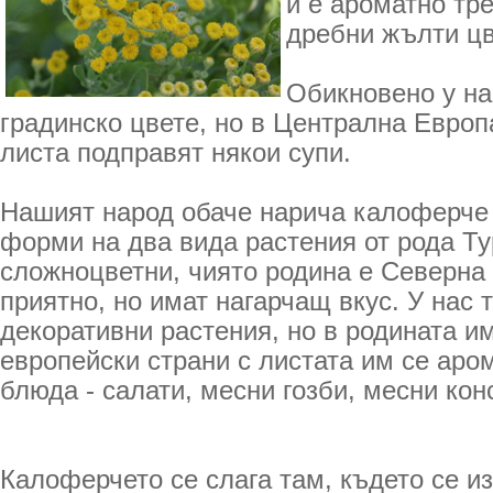
и е ароматно тр
дребни жълти цв
Обикновено у на
градинско цвете, но в Централна Европ
листа подправят някои супи.
Нашият народ обаче нарича калоферче 
форми на два вида растения от рода Ту
сложноцветни, чиято родина е Северна
приятно, но имат нагарчащ вкус. У нас т
декоративни растения, но в родината им
европейски страни с листата им се аро
блюда - салати, месни гозби, месни кон
Калоферчето се слага там, където се и