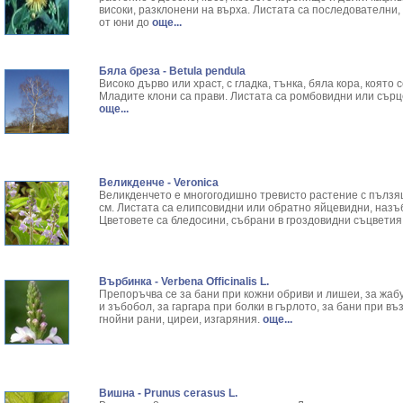
Джинджифил - Zingiber Officinale L.
Резултати от търсенето:
високи, разклонени на върха. Листата са последователни,
от юни до
още...
Джоджен - Mentha Spicata L.
Резултати от търсенето:
Дилянка (Валериана) - Valeriana officinalis L.
Резултати от търсенето:
Дракови парички - Paliurus spina-christi
Резултати от търсенето:
Бяла бреза - Betula pendula
Дребноцветна върбовка - Epilobium Parvifloru
Резултати от търсенето:
Високо дърво или храст, с гладка, тънка, бяла кора, която
Младите клони са прави. Листата са ромбовидни или сърц
Ду Хуо
Резултати от търсенето:
още...
Дъб /кори/ - Cortex Quercus L.
Резултати от търсенето:
Дюля - Cydonia oblonga Mill
Резултати от търсенето:
Дяволска уста - Leonurus Cardiaca L.
Резултати от търсенето:
Евкалипт - Eucaliptus
Резултати от търсенето:
Великденче - Veronica
Енчец - Solidago virga-aurea
Резултати от търсенето:
Великденчето е многогодишно тревисто растение с пълзящ
Еньовче - Galium verum L.
Резултати от търсенето:
см. Листата са елипсовидни или обратно яйцевидни, назъб
Цветовете са бледосини, събрани в гроздовидни съцветия
Ефедра - Ephedra Distachya L.
Резултати от търсенето:
Ехинацея - Echinacea Angustifolia
Резултати от търсенето:
Жаблек - Galega officinalis L.
Резултати от търсенето:
Женшен - Panax Ginseng
Резултати от търсенето:
Върбинка - Verbena Officinalis L.
Препоръчва се за бани при кожни обриви и лишеи, за жабу
Живовлек - plantago major L.
Резултати от търсенето:
и зъбобол, за гаргара при болки в гърлото, за бани при в
Жълт Кантарион - Hypericum Perforatum
Резултати от търсенето:
гнойни рани, циреи, изгаряния.
още...
Жълт Равнец - Achillea Clypeolata L.
Резултати от търсенето:
Жълт Смин - Helichrysum arenarium L.
Резултати от търсенето:
Жълта тинтява - Gentiana Iutea L.
Резултати от търсенето:
Зайча сянка - Asparagus officinalis
Резултати от търсенето:
Вишна - Prunus cerasus L.