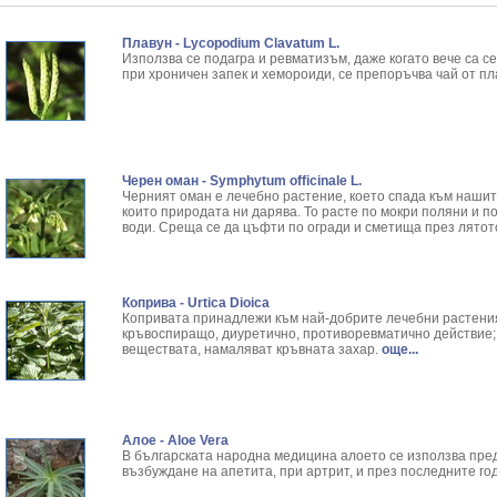
Ангелика - Angelica Archangelica L.
Резултати от търсенето:
Арника - Arnica montana L.
Резултати от търсенето:
Плавун - Lycopodium Clavatum L.
Ароматна кализия - Callisia Fragans
Резултати от търсенето:
Използва се подагра и ревматизъм, даже когато вече са с
Арония - Sorbus melanocorpa
Резултати от търсенето:
при хроничен запек и хемороиди, се препоръчва чай от пл
Бабини зъби - Tribulus terrestris
Резултати от търсенето:
Билки за бани при хемороиди
Резултати от търсенето:
Блатен аир - Acorus calamus L.
Резултати от търсенето:
Блатен тъжник - Spirea ulmaria L.
Резултати от търсенето:
Черен оман - Symphytum officinale L.
Блян
Резултати от търсенето:
Черният оман е лечебно растение, което спада към нашит
Бобови шушулки - Phaseolus Vulgaris L.
Резултати от търсенето:
които природата ни дарява. То расте по мокри поляни и по
Божур - Paeonia Decora
Резултати от търсенето:
води. Среща се да цъфти по огради и сметища през лятот
Борови връхчета - Pinus sylvestris
Резултати от търсенето:
Босилек - Ocimum Basillicum
Резултати от търсенето:
Брей - Tamus Communis
Резултати от търсенето:
Коприва - Urtica Dioica
Брош - Rubia tinctorum L.
Резултати от търсенето:
Копривата принадлежи към най-добрите лечебни растения
кръвоспиращо, диуретично, противоревматично действие;
Бръшлян - Hedera helix L.
Резултати от търсенето:
веществата, намаляват кръвната захар.
още...
Бряст - Ulmus
Резултати от търсенето:
Бушменски отровен храст - Acokanthera opposi
Резултати от търсенето:
Бял имел - Viscum album L.
Резултати от търсенето:
Бял оман - Inula Helenium L.
Резултати от търсенето:
Алое - Aloe Vera
Бял Равнец - Achillea Millefolium L.
Резултати от търсенето:
В българската народна медицина алоето се използва пред
Бял трън - Silybum Marianum L.
Резултати от търсенето:
възбуждане на апетита, при артрит, и през последните год
Бяла бреза - Betula pendula
Резултати от търсенето: