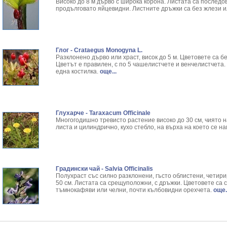
Здравец - Geranium Macrrorhizium L.
Резултати от търсенето:
Високо до 8 м дърво с широка корона. Листата са послед
продълговато яйцевидни. Листните дръжки са без жлези ил
Златовръх - Rhodiola rosea L.
Резултати от търсенето:
Змийски лапад - Arum Maculatum L.
Резултати от търсенето:
Змийско мляко - Chelidonium Majus L.
Резултати от търсенето:
Зърнастец - Rhamnus frangula
Резултати от търсенето:
Глог - Crataegus Monogyna L.
Иглика - Fl. Primulae
Резултати от търсенето:
Разклонено дърво или храст, висок до 5 м. Цветовете са 
Изсипливче - Herniaria glabra
Резултати от търсенето:
Цветът е правилен, с по 5 чашелистчете и венчелистчета. 
Исиот - Zingiber officinale
Резултати от търсенето:
една костилка.
още...
Исландски лишей - Cetraria Islandica
Резултати от търсенето:
Исоп - Hyssopus Officinalis L.
Резултати от търсенето:
Калина - Viburnum opulus L.
Резултати от търсенето:
Калоферче - Tanacetum Balsamita
Резултати от търсенето:
Глухарче - Taraxacum Officinale
Многогодишно тревисто растение високо до 30 см, чиято н
Каменоломка - Pimpinella Saxifraga
Резултати от търсенето:
листа и цилиндрично, кухо стебло, на върха на което се н
Камшик - Agrimonia Eupatoria L.
Резултати от търсенето:
Карамфил - Eugenia Caryophyllata
Резултати от търсенето:
Кафяво морско водорасло - Cystoseria Barbat
Резултати от търсенето:
Кисел трън - Berberis Vulgaris L.
Резултати от търсенето:
Градински чай - Salvia Officinalis
Клинавче /орлови нокти/ - Lonicera caprifolium
Резултати от търсенето:
Полухраст със силно разклонени, гъсто облистени, четири
Коило - Stipa spp.
Резултати от търсенето:
50 см. Листата са срещуположни, с дръжки. Цветовете са 
тъмнокафяви или челни, почти кълбовидни орехчета.
още..
Комунига - Melilotus L.
Резултати от търсенето:
Коноп - Cannabis Sativa L.
Резултати от търсенето:
Конски кестен - Aesculus hippocastanum L.
Резултати от търсенето:
Копитник - Asarum europaeum L.
Резултати от търсенето: