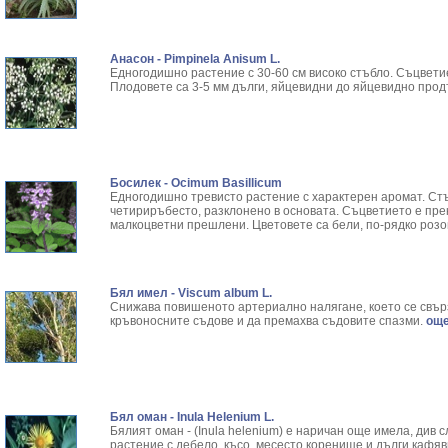
Бяла върба - Salix Аlba
Резултати от търсенето:
Великденче - Veronica
Резултати от търсенето:
Ветрогон - Eryngium Campestre
Резултати от търсенето:
Анасон - Pimpinela Anisum L.
Едногодишно растение с 30-60 см високо стъбло. Съцветие
Вечнозелен кипарис
Резултати от търсенето:
Плодовете са 3-5 мм дълги, яйцевидни до яйцевидно прод
Вишна - Prunus cerasus L.
Резултати от търсенето:
Водна детелина - Menyanthes trifoliata L.
Резултати от търсенето:
Водно Пипериче - Polygonum Hydropiper L.
Резултати от търсенето:
Волски език - Asplenium scolopendrium
Резултати от търсенето:
Врабчови чревца - Stellaria media L.
Резултати от търсенето:
Босилек - Ocimum Basillicum
Вратига - Tanacetrum Vulgare
Резултати от търсенето:
Едногодишно тревисто растение с характерен аромат. Стъ
четириръбесто, разклонено в основата. Съцветието е пре
Върбинка - Verbena Officinalis L.
Резултати от търсенето:
малкоцветни прешлени. Цветовете са бели, по-рядко розо
Гинко Билоба - Ginkgo Biloba L.
Резултати от търсенето:
Гледичия - Gleditsia triacanthos L.
Резултати от търсенето:
Глог - Crataegus Monogyna L.
Резултати от търсенето:
Бял имел - Viscum album L.
Глухарче - Taraxacum Officinale
Резултати от търсенето:
Снижава повишеното артериално налягане, което се свър
Гороцвет - Adonis vernalis L.
Резултати от търсенето:
кръвоносните съдове и да премахва съдовите спазми.
още.
Горчив пелин
Резултати от търсенето:
Градински чай - Salvia Officinalis
Резултати от търсенето:
Гръмотрън - Ononis spinosa L.
Резултати от търсенето:
Дафинов лист - Laurus nobilis L.
Резултати от търсенето:
Девесил - Levisticum officinale
Резултати от търсенето:
Бял оман - Inula Helenium L.
Бялият оман - (Inula helenium) е наричан още имела, див
Демир Бозан - Кандилколистно обичниче
Резултати от търсенето:
растение с дебело, късо, месесто коренище и дълги кафяв