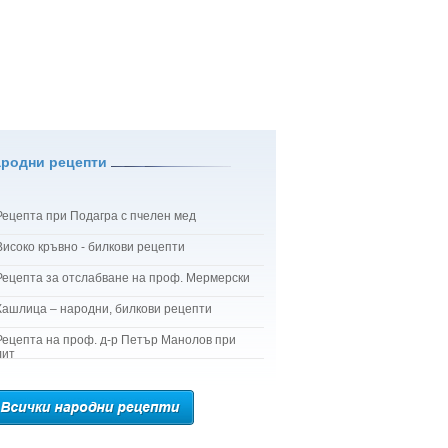
ародни рецепти
Рецепта при Подагра с пчелен мед
Високо кръвно - билкови рецепти
Рецепта за отслабване на проф. Мермерски
Кашлица – народни, билкови рецепти
Рецепта на проф. д-р Петър Манолов при
лит