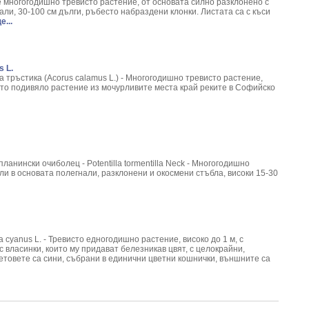
um Macrrorhizium L.
е многогодишно тревисто растение, от основата силно разклонено с
ли, 30-100 см дълги, ръбесто набраздени клонки. Листата са с къси
iola rosea L.
...
 Arum Maculatum L.
Chelidonium Majus L.
mnus frangula
s L.
ulae
а тръстика (Acorus calamus L.) - Многогодишно тревисто растение,
niaria glabra
ато подивяло растение из мочурливите места край реките в Софийско
fficinale
- Cetraria Islandica
fficinalis L.
m opulus L.
acetum Balsamita
ланински очиболец - ­Potentilla tormentilla Neck - Многогодишно
mpinella Saxifraga
ли в основата полегнали, разклонени и окосмени стъбла, високи 15-­30
ia Eupatoria L.
ia Caryophyllata
дорасло - Cystoseria Barbata L.
eris Vulgaris L.
нокти/ - Lonicera caprifolium
суanus L. - Тревисто едногодишно растение, високо до 1 м, с
.
с власинки, които му придават белезникав цвят, с целокрайни,
етовете са сини, събрани в единични цветни кошнички, външните са
tus L.
Sativa L.
Aesculus hippocastanum L.
um europaeum L.