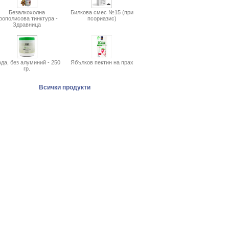
Безалкохолна
Билкова смес №15 (при
рополисова тинктура -
псориазис)
Здравница
да, без алуминий - 250
Ябълков пектин на прах
гр.
Всички продукти