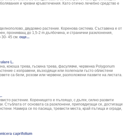
giber Officinale L.
аболявания и чревни кръвотечения. Като отично лечебно средство е
 Spicata L.
а) - Valeriana officinalis L.
 Paliurus spina-christi
бовка - Epilobium Parviflorum L.
делнополово, двудомно растение. Коренова система. Съставена е от
ен, проникващ до 1,5-2 m дълбочина, и странични разклонения,
30- 45 cм.
още...
ex Quercus L.
blonga Mill
Leonurus Cardiaca L.
iptus
ulare L.
virga-aurea
нa, кокоша трева, гъскина трева, фасулявче, червенка Polygonum
 verum L.
растение с изправени, възходящи или полегнали гъсто облистени
товете са бели, розови или червени, разположени пазвите на листата.
 Distachya L.
acea Angustifolia
ficinalis L.
Ginseng
L.
евисто растение. Коренището е пълзящо, с дълги, силно развити
ago major L.
и. Стъблата от основата са разклонени, приповдигащи се, достигащи
- Hypericum Perforatum
истени. Намира се по пасища, тревисти места, край пътища и огради,
illea Clypeolata L.
chrysum arenarium L.
entiana Iutea L.
aragus officinalis
nicera caprifolium