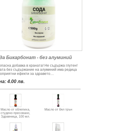
да Бикарбонат - без алуминий
опасна добавка в храната! Не съдържа глутен!
ата без съдържание на алуминий има редица
оприятни ефекти за здравето....
а: 4.00 лв.
Масло от облепиха,
Масло от бял трън
студено пресовано,
Здравница, 100 мл.