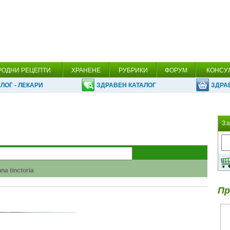
РОДНИ РЕЦЕПТИ
ХРАНЕНЕ
РУБРИКИ
ФОРУМ
КОНСУ
ЛОГ - ЛЕКАРИ
ЗДРАВЕН КАТАЛОГ
ЗДРА
З
na tinctoria
argyi Levl
Пр
 Pseudoacacia L.
 алкохола!
la Anisum L.