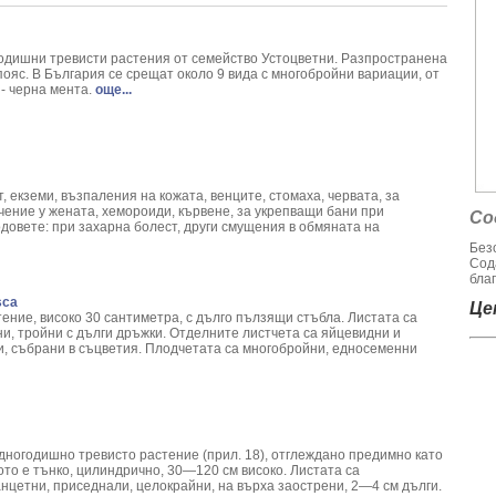
ica Archangelica L.
montana L.
 - Callisia Fragans
годишни тревисти растения от семейство Устоцветни. Разпространена
 melanocorpa
пояс. В България се срещат около 9 вида с многобройни вариации, от
 - черна мента.
още...
bulus terrestris
ри хемороиди
rus calamus L.
Spirea ulmaria L.
, екземи, възпаления на кожата, венците, стомаха, червата, за
 Phaseolus Vulgaris L.
чение у жената, хемороиди, кървене, за укрепващи бани при
Со
 Decora
довете: при захарна болест, други смущения в обмяната на
- Pinus sylvestris
Без
Сод
m Basillicum
благ
ommunis
sca
Цен
torum L.
ение, високо 30 сантиметра, с дълго пълзящи стъбла. Листата са
и, тройни с дълги дръжки. Отделните листчета са яйцевидни и
 helix L.
и, събрани в съцветия. Плодчетата са многобройни, едносеменни
н храст - Acokanthera oppositifolia
m album L.
Helenium L.
llea Millefolium L.
 Едногодишно тревисто растение (прил. 18), отглеждано предимно като
um Marianum L.
то е тънко, цилиндрично, 30—120 см високо. Листата са
нцетни, приседнали, целокрайни, на върха заострени, 2—4 см дълги.
ula pendula