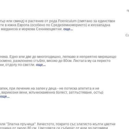
ix Аlba
ronica
п
gium Campestre
пър или сминд) е растение от рода Foeniculum (смятано за единствен
арис
асте в южна Европа (особено по Средиземноморието) и югозападна
erasus L.
а магданоза и моркова Сенникоцветни.
още...
Menyanthes trifoliata L.
Со
- Polygonum Hydropiper L.
plenium scolopendrium
 Stellaria media L.
trum Vulgare
буника. Едно или две до многогодишно, лепкаво и неприятно миришещо
осмено, разклонено стъбло, високо до 80см. Листата му са пересто
a Officinalis L.
и, отдолу по-светли.
още...
nkgo Biloba L.
sia triacanthos L.
 Monogyna L.
acum Officinale
пек, при лечение на запек у деца - не потиска апетита и не
 vernalis L.
 варикозни вени, жлъчнокаменна болест, затлъстяване, остър
още...
alvia Officinalis
is spinosa L.
urus nobilis L.
cum officinale
) или "Златна пръчица". Кичестото, покрито със златисто-жълти цветни
андилколистно обичниче
исочина от около 80 см. Цветовете се събират от юли до октомври.