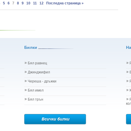
4
5
6
7
8
9
10
11
12
Последна страница »
Dioica
 graveolens
iandrum Sativum
 Clinopodium Vulgare L.
Uncaria Tomenosta Wild
- Geranium Sanguineum
rus Оdorus L.
ruticosus
Билки
Н
ndula Angustifolia
rula Odorata
ia Chamomilla
Бял равнец
atissimum L
Джинджифил
arine L.
vellana
Череша - дръжки
a Mill.
Бял имел
m phlomoides L.
Vulgaris L.
Бял трън
.
ко
 - Onopordum Acanthium L.
sia Acutifolia
Idaeus