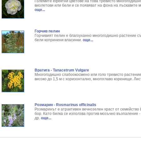
Здравец - Geranium Macrrorhizium L.
Резултати от търсенето:
Големите ефектни цветове на това тревисто многогодишно
виолетови или бели и се появяват на фона на лъскавите м
Златовръх - Rhodiola rosea L.
Резултати от търсенето:
още...
Змийски лапад - Arum Maculatum L.
Резултати от търсенето:
Змийско мляко - Chelidonium Majus L.
Резултати от търсенето:
Зърнастец - Rhamnus frangula
Резултати от търсенето:
Горчив пелин
Иглика - Fl. Primulae
Резултати от търсенето:
Горчивият пелин е благоуханно многогодишно растение съ
Изсипливче - Herniaria glabra
Резултати от търсенето:
бели копринени власинки.
още...
Исиот - Zingiber officinale
Резултати от търсенето:
Исландски лишей - Cetraria Islandica
Резултати от търсенето:
Исоп - Hyssopus Officinalis L.
Резултати от търсенето:
Калина - Viburnum opulus L.
Резултати от търсенето:
Калоферче - Tanacetum Balsamita
Резултати от търсенето:
Вратига - Tanacetrum Vulgare
Многогодишно слабоокосмено или голо тревисто растение 
Каменоломка - Pimpinella Saxifraga
Резултати от търсенето:
високо до 1,5 м с хоризонтално, многоглаво коренище. Лис
Камшик - Agrimonia Eupatoria L.
Резултати от търсенето:
Карамфил - Eugenia Caryophyllata
Резултати от търсенето:
Кафяво морско водорасло - Cystoseria Barbat
Резултати от търсенето:
Кисел трън - Berberis Vulgaris L.
Резултати от търсенето:
Розмарин - Rosmarinus officinalis
Клинавче /орлови нокти/ - Lonicera caprifolium
Резултати от търсенето:
Розмаринът е атрактивен вечнозелен храст от семейство L
Коило - Stipa spp.
Резултати от търсенето:
бор. Като билка се използва против мозъчно възпаление -
др.
още...
Комунига - Melilotus L.
Резултати от търсенето:
Коноп - Cannabis Sativa L.
Резултати от търсенето:
Конски кестен - Aesculus hippocastanum L.
Резултати от търсенето:
Копитник - Asarum europaeum L.
Резултати от търсенето: