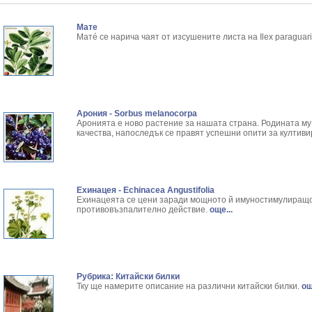
Ангелика - Angelica Archangelica L.
Резултати от търсенето:
Арника - Arnica montana L.
Резултати от търсенето:
Мате
Ароматна кализия - Callisia Fragans
Резултати от търсенето:
Матé се нарича чаят от изсушените листа на Ilex paraguar
Арония - Sorbus melanocorpa
Резултати от търсенето:
Бабини зъби - Tribulus terrestris
Резултати от търсенето:
Билки за бани при хемороиди
Резултати от търсенето:
Блатен аир - Acorus calamus L.
Резултати от търсенето:
Блатен тъжник - Spirea ulmaria L.
Резултати от търсенето:
Арония - Sorbus melanocorpa
Блян
Резултати от търсенето:
Аронията е ново растение за нашата страна. Родината му
Бобови шушулки - Phaseolus Vulgaris L.
Резултати от търсенето:
качества, напоследък се правят успешни опити за култиви
Божур - Paeonia Decora
Резултати от търсенето:
Борови връхчета - Pinus sylvestris
Резултати от търсенето:
Босилек - Ocimum Basillicum
Резултати от търсенето:
Брей - Tamus Communis
Резултати от търсенето:
Ехинацея - Echinacea Angustifolia
Брош - Rubia tinctorum L.
Резултати от търсенето:
Ехинацеята се цени заради мощното й имуностимулиращо
противовъзпалително действие.
още...
Бръшлян - Hedera helix L.
Резултати от търсенето:
Бряст - Ulmus
Резултати от търсенето:
Бушменски отровен храст - Acokanthera opposi
Резултати от търсенето:
Бял имел - Viscum album L.
Резултати от търсенето:
Бял оман - Inula Helenium L.
Резултати от търсенето:
Рубрика: Китайски билки
Бял Равнец - Achillea Millefolium L.
Резултати от търсенето:
Тку ще намерите описание на различни китайски билки.
още
Бял трън - Silybum Marianum L.
Резултати от търсенето:
Бяла бреза - Betula pendula
Резултати от търсенето: