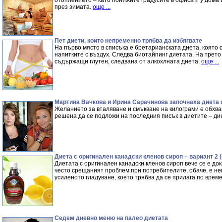
отоплението – като понижите градусите в офиса и у дома 
през зимата.
още ...
Пет диети, които непременно трябва да избягвате
На първо място в списъка е бретарианската диета, която 
напитките с въздух. Следва биотайпинг диетата. На трето 
съдържащи глутен, следвана от алкохлната диета.
още ...
Мартина Вачкова и Ирина Сарачинова започнаха диета 
Желанието за вталяване и смъкване на килограми е обхва
решена да се подложи на последния писък в диетите – ди
Диета с оригинален канадски кленов сироп – вариант 2 
Диетата с оригинален канадски кленов сироп вече се е до
често срещаният проблем при потребителите, обаче, е н
усиленото гладуване, което трябва да се прилага по врем
Седем дневно меню на палео диетата