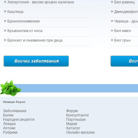
Хипертония - високо кръвно налягане
Бял равнец
Кашлица
Джинджифил
Бронхопневмония
Череша - др
Кръвоизлив от носа
Бял имел
Бронхит и пневмония при деца
Бял трън
Намери бързо:
Заболявания
Форум
Билки
Консултанти
Народни рецепти
Партньори
Лекари
Марки
Аптеки
Каталог
Рубрики
Онлайн магазин