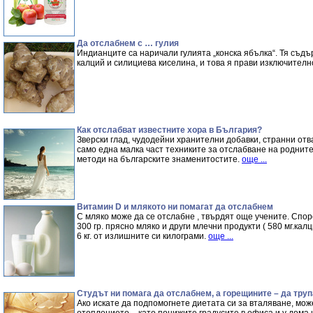
Да отслабнем с … гулия
Индианците са наричали гулията „конска ябълка“. Тя съдъ
калций и силициева киселина, и това я прави изключител
Как отслабват известните хора в България?
Зверски глад, чудодейни хранителни добавки, странни отв
само една малка част техниките за отслабване на роднит
методи на българските знаменитостите.
още ...
Витамин D и млякото ни помагат да отслабнем
С мляко може да се отслабне , твърдят още учените. Спор
300 гр. прясно мляко и други млечни продукти ( 580 мг.калц
6 кг. от излишните си килограми.
още ...
Студът ни помага да отслабнем, а горещините – да тру
Ако искате да подпомогнете диетата си за вталяване, мож