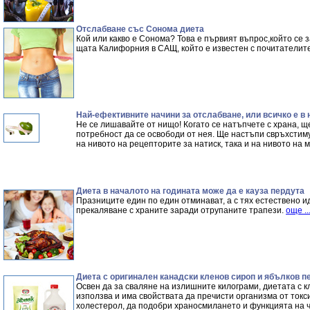
Отслабване със Сонома диета
Кой или какво е Сонома? Това е първият въпрос,който се 
щата Калифорния в САЩ, който е известен с почитателите
Най-ефективните начини за отслабване, или всичко е в
Не се лишавайте от нищо! Когато се натъпчете с храна, щ
потребност да се освободи от нея. Ще настъпи свръхстим
на нивото на рецепторите за натиск, така и на нивото на 
Диета в началото на годината може да е кауза пердута
Празниците един по един отминават, а с тях естествено и
прекаляване с храните заради отрупаните трапези.
още ..
Диета с оригинален канадски кленов сироп и ябълков п
Освен да за сваляне на излишните килограми, диетата с к
използва и има свойствата да пречисти организма от токс
холестерол, да подобри храносмилането и функцията на 