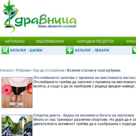
АКТУАЛНО
ЗАБОЛЯВАНИЯ
НАРОДНИ РЕЦЕПТИ
ХРАН
КАТАЛОГ - БИЛКИ
КАТАЛОГ - ЛЕКАРИ
Начало
›
Рубрики
›
Как да отслабнем
› Всички статии в тази рубрика
Отслабването започва с промяна на мисловната наглас
Отслабването трябва да започне с промяна на мисловната 
волята, а също и да се преборим с редица вредни навици,
Спортна диета - бедна на мазнини и богата на протеини
Много от нас тренират различни спортове. Но дори да е з
двигателната активност трябва да е съобразена с подхо