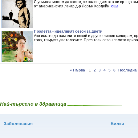
С усмивка можем да кажем, че палео диетата ни връща въ
от американския лекар д-р Лорън Кордейн.
още ...
Пролетта - идеалният сезон за диети
Ако искате да намалите някой и друг излишен килограм, 
това, твърдят диетолозите. През този сезон самата приро
« Първа
1
2
3
4
5
6
Последна 
Най-търсено в Здравница
Заболявания
Билки