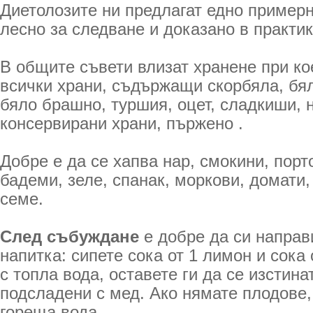
Диетолозите ни предлагат едно примерн
лесно за следване и доказано в практик
В общите съвети влизат хранене при ко
всички храни, съдържащи скорбяла, бял
бяло брашно, туршия, оцет, сладкиши, 
консервирани храни, пържено .
Добре е да се хапва нар, смокини, порт
бадеми, зеле, спанак, моркови, домати,
семе.
След събуждане
е добре да си направ
напитка: сипете сока от 1 лимон и сока 
с топла вода, оставете ги да се изстинат
подсладени с мед. Ако нямате плодове, 
гореща вода.