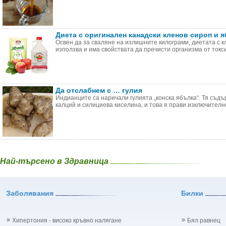
Диета с оригинален канадски кленов сироп и 
Освен да за сваляне на излишните килограми, диетата с к
използва и има свойствата да пречисти организма от токсин
Да отслабнем с … гулия
Индианците са наричали гулията „конска ябълка“. Тя съдъ
калций и силициева киселина, и това я прави изключително 
Най-търсено в Здравница
Заболявания
Билки
Хипертония - високо кръвно налягане
Бял равнец