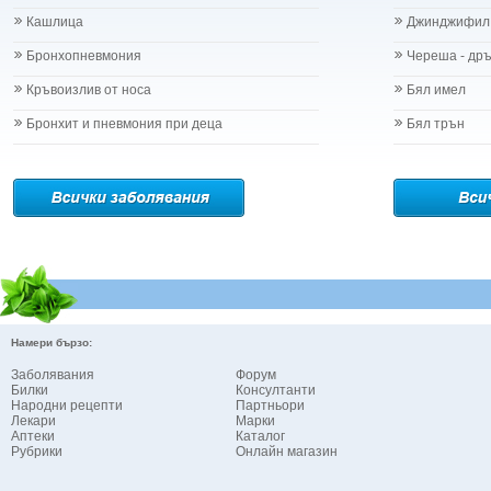
Кашлица
Джинджифил
Бронхопневмония
Череша - др
Кръвоизлив от носа
Бял имел
Бронхит и пневмония при деца
Бял трън
Намери бързо:
Заболявания
Форум
Билки
Консултанти
Народни рецепти
Партньори
Лекари
Марки
Аптеки
Каталог
Рубрики
Онлайн магазин