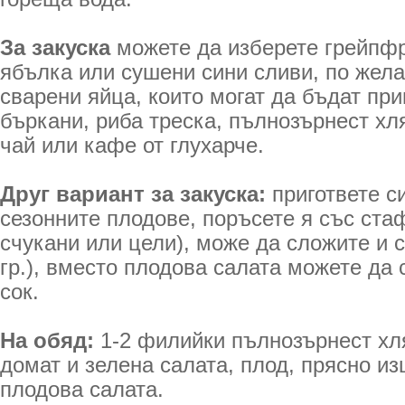
За закуска
можете да изберете грейпфр
ябълка или сушени сини сливи, по жела
сварени яйца, които могат да бъдат при
бъркани, риба треска, пълнозърнест хл
чай или кафе от глухарче.
Друг вариант за закуска:
пригответе с
сезонните плодове, поръсете я със стаф
счукани или цели), може да сложите и 
гр.), вместо плодова салата можете да 
сок.
На обяд:
1-2 филийки пълнозърнест хл
домат и зелена салата, плод, прясно из
плодова салата.