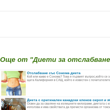
Още от "Диети за отслабване 
Отслабване със Сонома диета
Кой или какво е Сонома? Това е първият въпрос,който се 
щата Калифорния в САЩ, който е известен с почитателите 
Диета с оригинален канадски кленов сироп и 
Освен да за сваляне на излишните килограми, диетата с к
използва и има свойствата да пречисти организма от токсин