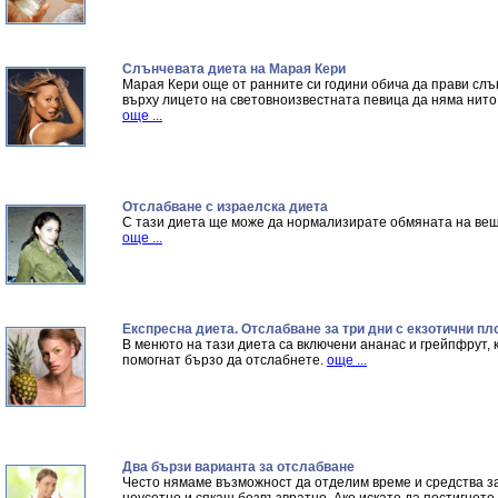
Слънчевата диета на Марая Кери
Марая Кери още от ранните си години обича да прави слън
върху лицето на световноизвестната певица да няма нито 
още ...
Отслабване с израелска диета
С тази диета ще може да нормализирате обмяната на вещес
още ...
Експресна диета. Отслабване за три дни с екзотични п
В менюто на тази диета са включени ананас и грейпфрут, 
помогнат бързо да отслабнете.
още ...
Два бързи варианта за отслабване
Често нямаме възможност да отделим време и средства за