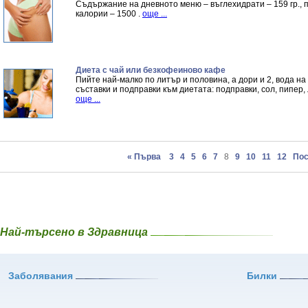
Съдържание на дневното меню – въглехидрати – 159 гр., про
калории – 1500 .
още ...
Диета с чай или безкофеиново кафе
Пийте най-малко по литър и половина, а дори и 2, вода н
съставки и подправки към диетата: подправки, сол, пипер, л
още ...
« Първа
3
4
5
6
7
8
9
10
11
12
Пос
Най-търсено в Здравница
Заболявания
Билки