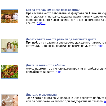
Как да отслабнем бързо през есента?
През есента често забравяме за фигурата си. Някои ги мър
могат да станат по-рано, за да направят някои упражнения
предлага няколко бързи начина, които ще ви помогнат да 
есента.
още ...
Десет съвета ако сте решили да започнете диета
При избор на правилна диета може да свалите няколкото 
натрупали. Ето някои правила по време на диетите.
още ..
Диета за голямото събитие
Ако се подготвяте за много важен празник и трябва спешн
опитайте тази диета.
още ...
Диета за мързеливци
Тази диета е диета за мързеливци. Ако следвате нейните п
или да помогнете на тялото при поддържане на теглото.
о