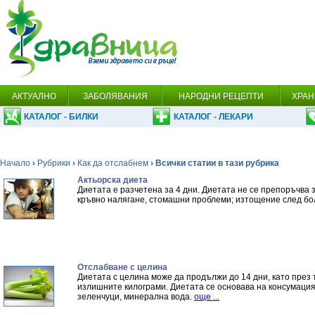
АКТУАЛНО
ЗАБОЛЯВАНИЯ
НАРОДНИ РЕЦЕПТИ
ХРАН
КАТАЛОГ - БИЛКИ
КАТАЛОГ - ЛЕКАРИ
Начало
›
Рубрики
›
Как да отслабнем
› Всички статии в тази рубрика
Актьорска диета
Диетата е разчетена за 4 дни. Диетата не се препоръчва з
кръвно налягане, стомашни проблеми; изтощение след б
Отслабване с целина
Диетата с целина може да продължи до 14 дни, като през 
излишните килограми. Диетата се основава на консумацият
зеленчуци, минерална вода.
още ...