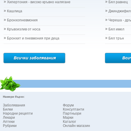
Хипертония - високо кръвно налягане
Бял равнец
Кашлица
Джинджифил
Бронхопневмония
Череша - др
Кръвоизлив от носа
Бял имел
Бронхит и пневмония при деца
Бял трън
Намери бързо:
Заболявания
Форум
Билки
Консултанти
Народни рецепти
Партньори
Лекари
Марки
Аптеки
Каталог
Рубрики
Онлайн магазин