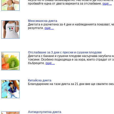
неусетно и сякаш безвъзвратно. Ако искате да постигнете
пробвайте една от двата варианта за отслабване.
още ...
Мексиканска диета
Диетата е разчетена за 4 дни и наблюденията показват, ч
резултати.
още ...
Отслабване за 3 дни с пресни и сушени плодове
Диетата с банани и сушени плодове насърчава загубата на
токсини. Особено подходяща е за хора, които страдат от 
бъбреците.
още ...
Китайска диета
Благодарение на тази диета за 21 дни вие ще свалите окол
Антицелулитна диета