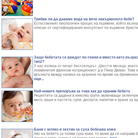
Трябва ли да даваме вода на вече накърменото бебе?
Естественият биологичен процес на кърмене, който вълну
описан от сертифицирания консултант по кърмене Христ
Защо бебетата се раждат по-тежки и вместо като възра
тип2?
У нас излиза от печат бестселърът „Шестте месеца, които
знаменития френски нутриционист д-р Пиер Дюкан. Това е
връзката между начина на хранене по време на бременнос
още...
Най-новите препоръки за това как да храним бебето
Рецептите са дадени в няколко групи, включващи зеленчук
месо, каши и пастети, супи, десерти, напитки и храни за я
Баня с мляко и зехтин за суха бебешка кожа
Ако на бебето се появи суха кожа, то може да се направи 