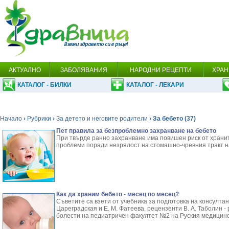
АКТУАЛНО
ЗАБОЛЯВАНИЯ
НАРОДНИ РЕЦЕПТИ
ХРАН
КАТАЛОГ - БИЛКИ
КАТАЛОГ - ЛЕКАРИ
Начало
›
Рубрики
›
За детето и неговите родители
› За бебето (37)
Пет правила за безпроблемно захранване на бебето
При твърде ранно захранване има повишен риск от храни
проблеми поради незрялост на стомашно-чревния тракт н
Как да храним бебето - месец по месец?
Съветите са взети от учебника за подготовка на консултан
Цареградская и Е. М. Фатеева, рецензенти В. А. Таболин -
болести на педиатричен факултет №2 на Руския медицинс