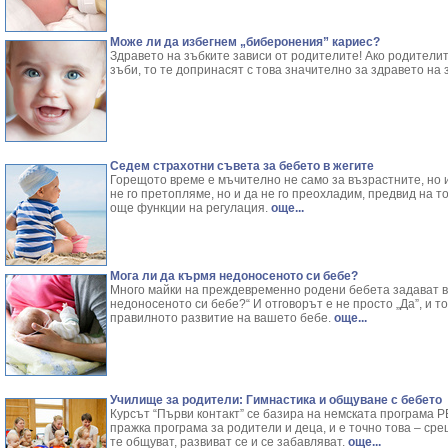
Може ли да избегнем „биберонения” кариес?
Здравето на зъбките зависи от родителите! Ако родители
зъби, то те допринасят с това значително за здравето на 
Седем страхотни съвета за бебето в жегите
Горещото време е мъчително не само за възрастните, но и 
не го претопляме, но и да не го преохладим, предвид на т
още функции на регулация.
още...
Мога ли да кърмя недоносеното си бебе?
Много майки на преждевременно родени бебета задават в
недоносеното си бебе?“ И отговорът е не просто „Да”, и т
правилното развитие на вашето бебе.
още...
Училище за родители: Гимнастика и общуване с бебето
Курсът “Първи контакт” се базира на немската програма P
пражка програма за родители и деца, и е точно това – сре
те общуват, развиват се и се забавляват.
още...