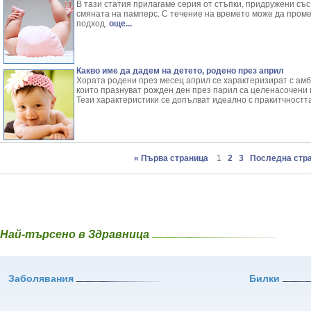
В тази статия прилагаме серия от стъпки, придружени със 
смяната на памперс. С течение на времето може да проме
подход.
още...
Какво име да дадем на детето, родено през април
Хората родени през месец април се характеризират с амби
които празнуват рожден ден през парил са целенасочени и
Тези характеристики се допълват идеално с пракитчността
« Първа страница
1
2
3
Последна стра
Най-търсено в Здравница
Заболявания
Билки