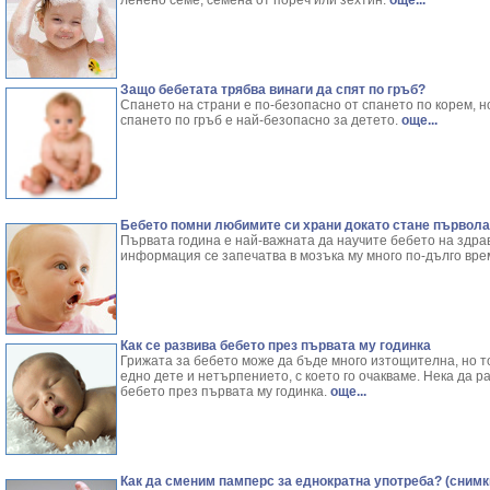
ленено семе, семена от пореч или зехтин.
още...
Защо бебетата трябва винаги да спят по гръб?
Спането на страни е по-безопасно от спането по корем, н
спането по гръб е най-безопасно за детето.
още...
Бебето помни любимите си храни докато стане първола
Първата година е най-важната да научите бебето на здра
информация се запечатва в мозъка му много по-дълго врем
Как се развива бебето през първата му годинка
Грижата за бебето може да бъде много изтощителна, но т
едно дете и нетърпението, с което го очакваме. Нека да 
бебето през първата му годинка.
още...
Как да сменим памперс за еднократна употреба? (снимк