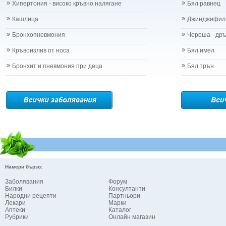
Хипертония - високо кръвно налягане
Бял равнец
Кашлица
Джинджифил
Бронхопневмония
Череша - др
Кръвоизлив от носа
Бял имел
Бронхит и пневмония при деца
Бял трън
Намери бързо:
Заболявания
Форум
Билки
Консултанти
Народни рецепти
Партньори
Лекари
Марки
Аптеки
Каталог
Рубрики
Онлайн магазин