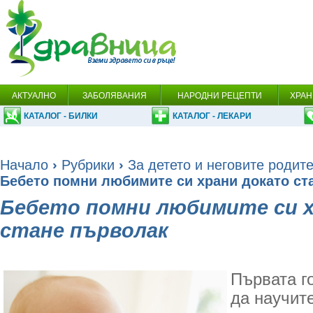
АКТУАЛНО
ЗАБОЛЯВАНИЯ
НАРОДНИ РЕЦЕПТИ
ХРАН
КАТАЛОГ - БИЛКИ
КАТАЛОГ - ЛЕКАРИ
Начало
›
Рубрики
›
За детето и неговите родит
Бебето помни любимите си храни докато ст
Бебето помни любимите си 
стане първолак
Първата г
да научит