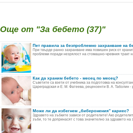
Още от "За бебето (37)"
Пет правила за безпроблемно захранване на б
При твърде ранно захранване има повишен риск от храни
проблеми поради незрялост на стомашно-чревния тракт на 
Как да храним бебето - месец по месец?
Съветите са взети от учебника за подготовка на консултан
Цареградская и Е. М. Фатеева, рецензенти В. А. Таболин - р
Може ли да избегнем „биберонения” кариес?
Здравето на зъбките зависи от родителите! Ако родители
зъби, то те допринасят с това значително за здравето на з