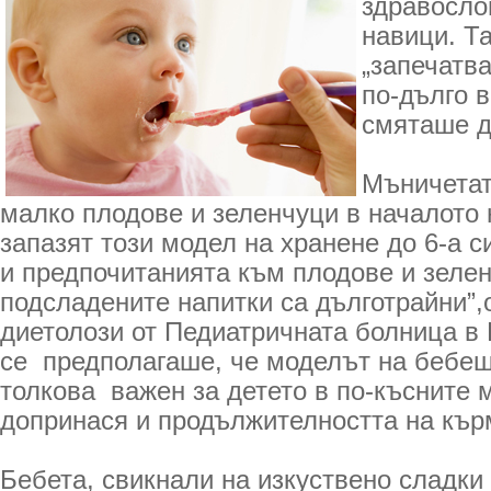
здравосло
навици. Т
„запечатва
по-дълго в
смяташе д
Мъничетат
малко плодове и зеленчуци в началото 
запазят този модел на хранене до 6-а с
и предпочитанията към плодове и зелен
подсладените напитки са дълготрайни”
диетолози от Педиатричната болница в 
се предполагаше, че моделът на бебеш
толкова важен за детето в по-късните м
допринася и продължителността на кър
Бебета, свикнали на изкуствено сладки 