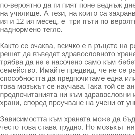
по-вероятно да ги пият поне веднъж дне
на училище. А тези, на които са захран
ия и 12-ия месец, е три пъти по-вероят
наднормено тегло.
Както се очаква, всичко е в ръцете на 
решат да въведат здравословното хране
трябва да не е насочено само към бебе
семейство. Имайте предвид, че не се 
способността да предпочитаме една или
това мозъкът се научава.Така той се ан
предпочитанията ни към здравословни 
храни, според проучване на учени от ун
Зависимостта към храната може да бъд
често това става трудно. Но мозъкът н