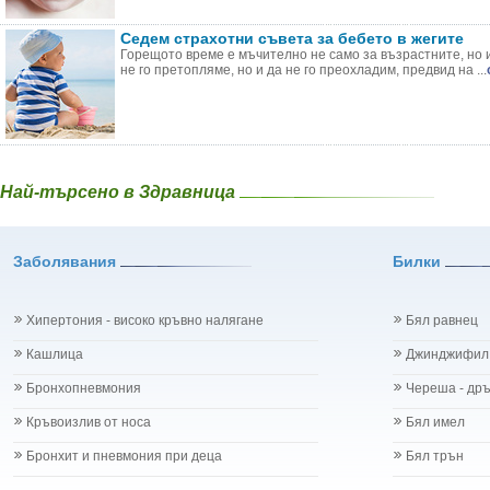
Седем страхотни съвета за бебето в жегите
Горещото време е мъчително не само за възрастните, но и 
не го претопляме, но и да не го преохладим, предвид на ...
Най-търсено в Здравница
Заболявания
Билки
Хипертония - високо кръвно налягане
Бял равнец
Кашлица
Джинджифил
Бронхопневмония
Череша - др
Кръвоизлив от носа
Бял имел
Бронхит и пневмония при деца
Бял трън