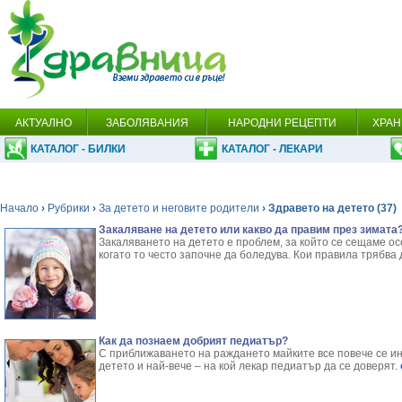
АКТУАЛНО
ЗАБОЛЯВАНИЯ
НАРОДНИ РЕЦЕПТИ
ХРАН
КАТАЛОГ - БИЛКИ
КАТАЛОГ - ЛЕКАРИ
Начало
›
Рубрики
›
За детето и неговите родители
› Здравето на детето (37)
Закаляване на детето или какво да правим през зимата
Закаляването на детето е проблем, за който се сещаме ос
когато то често започне да боледува. Кои правила трябва 
Как да познаем добрият педиатър?
С приближаването на раждането майките все повече се и
детето и най-вече – на кой лекар педиатър да се доверят.