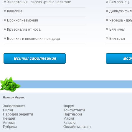
Хипертония - високо кръвно налягане
Бял равнец
Кашлица
Джинджифил
Бронхопневмония
Череша - др
Кръвоизлив от носа
Бял имел
Бронхит и пневмония при деца
Бял трън
Намери бързо:
Заболявания
Форум
Билки
Консултанти
Народни рецепти
Партньори
Лекари
Марки
Аптеки
Каталог
Рубрики
Онлайн магазин