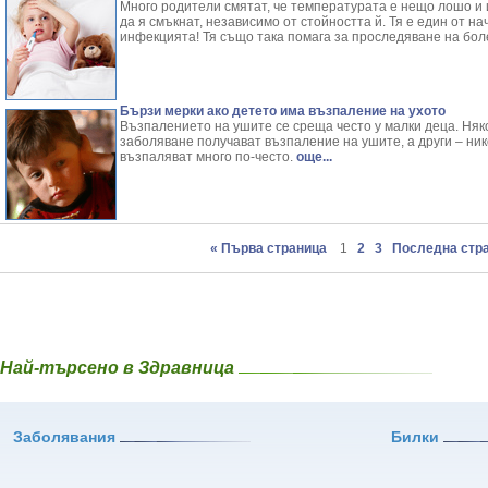
Много родители смятат, че температурата е нещо лошо и и
да я смъкнат, независимо от стойността й. Тя е един от н
инфекцията! Тя също така помага за проследяване на бол
Бързи мерки ако детето има възпаление на ухото
Възпалението на ушите се среща често у малки деца. Няк
заболяване получават възпаление на ушите, а други – ник
възпаляват много по-често.
още...
« Първа страница
1
2
3
Последна стра
Най-търсено в Здравница
Заболявания
Билки