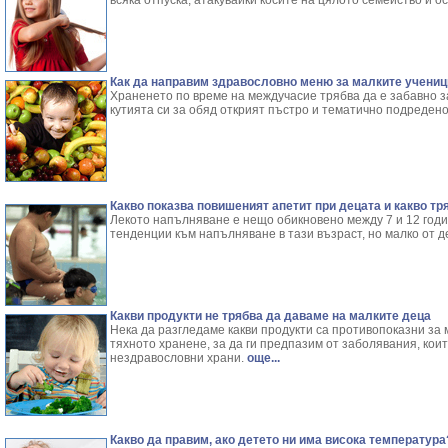
всяка отпуска, атакувайки косите на цялото семейство и о
Как да направим здравословно меню за малките учениц
Храненето по време на междучасие трябва да е забавно за 
кутията си за обяд открият пъстро и тематично подреден
Какво показва повишеният апетит при децата и какво тр
Лекото напълняване е нещо обикновено между 7 и 12 год
тенденции към напълняване в тази възраст, но малко от 
Какви продукти не трябва да даваме на малките деца
Нека да разгледаме какви продукти са противопоказни за 
тяхното хранене, за да ги предпазим от заболявания, коит
нездравословни храни.
още...
Какво да правим, ако детето ни има висока температура