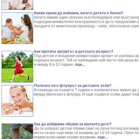
Какви храни да изберем, когато детето е болно?
Когато имаме един склонен към боледуване или възстанов
подходим внимателно към храненето и да го предлагаме в 
продукти от животински произход – напр. обезсолено сир
Как протича артритът в детската възраст?
Под детски и младежки ревматоиден артрит се разбира арт
годишна възраст. Той се наблюдава най-често при деца въ
и между 8 и 12 години.
още...
Полезен ли е флуорът за детските зъби?
В периода на първите 7 години е изключително важно да 
между магнезия и флуора. И още първите зъбки дават ин
Как да избираме обувки за малкото дете?
Да се изберат детски обувки само на пръв поглед изглежд
кости са все още меки се развива до 14-16 година. През 
внимателни какви обувки купуваме.
още...