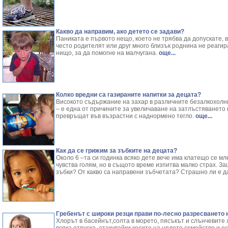
Какво да направим, ако детето се задави?
Паниката е първото нещо, което не трябва да допускате, в 
често родителят или друг много близък роднина не реаги
нищо, за да помогне на малчугана.
още...
Колко вредни са газираните напитки за децата?
Високото съдържание на захар в различните безалкохолни
– е една от причините за увеличаване на затлъстяването 
превръщат във възрастни с наднормено тегло.
още...
Как да се грижим за зъбките на децата?
Около 6 –та си годинка всяко дете вече има клатещо се м
чувства голям, но в същото време изпитва малко страх. З
зъбки? От какво са направени зъбчетата? Страшно ли е д
Гребенът с широки резци прави по-лесно разресването 
Хлорът в басейнът,солта в морето, пясъкът и слънчевите л