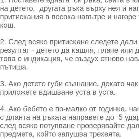
1. Поставете едната си ръка, свита в 
на детето, другата ръка върху нея и на
притискания в посока навътре и нагоре
кош.
2. След всяко притискане следете дали
резултат - детето да кашля, плаче или 
това е индикация, че въздух отново нав
пътиша.
3. Ако детето губи съзнание, докато ча
приложете вдишване уста в уста.
4. Ако бебето е по-малко от годинка, на
с дланта на ръката направете до 5 уда
след всяко потупване проверявайте да
предмета, който запушва трехеята.