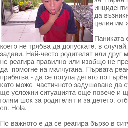
за първа 
инциденти 
да възник
целия им 
Паниката 
което не трябва да допускате, в случай,
задави. Най-често родителят или друг 
не реагира правилно или изобщо не пр
да помогне на малчугана. Първата реак
прибягва - да се потупа детето по гърб
като може частичното задушаване да с
ще усложни ситуацията още повече и щ
голям шок за родителят и за детето, от
сп. Hola.
По-важното е да се реагира бързо в сит