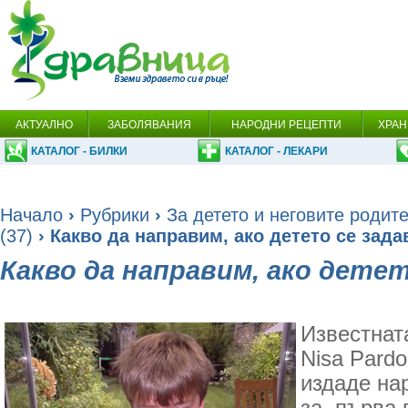
АКТУАЛНО
ЗАБОЛЯВАНИЯ
НАРОДНИ РЕЦЕПТИ
ХРАН
КАТАЛОГ - БИЛКИ
КАТАЛОГ - ЛЕКАРИ
Начало
›
Рубрики
›
За детето и неговите родит
(37)
› Какво да направим, ако детето се зада
Какво да направим, ако детет
Известнат
Nisa Pard
издаде на