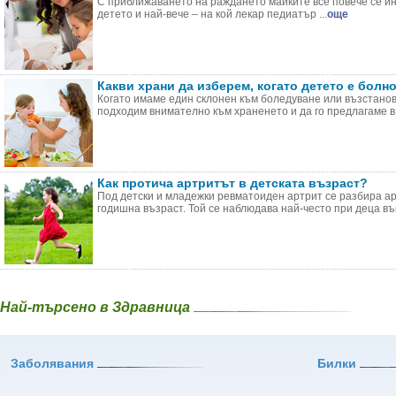
С приближаването на раждането майките все повече се и
детето и най-вече – на кой лекар педиатър ...
още
Какви храни да изберем, когато детето е болн
Когато имаме един склонен към боледуване или възстанов
подходим внимателно към храненето и да го предлагаме в 
Как протича артритът в детската възраст?
Под детски и младежки ревматоиден артрит се разбира арт
годишна възраст. Той се наблюдава най-често при деца във
Най-търсено в Здравница
Заболявания
Билки