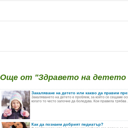
Още от "Здравето на детето (
Закаляване на детето или какво да правим пре
Закаляването на детето е проблем, за който се сещаме ос
когато то често започне да боледува. Кои правила трябва .
Как да познаем добрият педиатър?