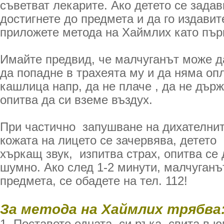
съветват лекарите. Ако детето се задав
достигнете до предмета и да го издавите
приложете метода на Хаймлих като пъ
Имайте предвид, че малчуганът може д
да попадне в трахеята му и да няма оп
кашлица напр, да не плаче , да не държ
опитва да си вземе въздух.
При частично запушване на дихателни
кожата на лицето се зачервява, детето
хъркащ звук, изпитва страх, опитва се
шумно. Ако след 1-2 минути, малчуганъ
предмета, се обадете на тел. 112!
За метода на Хаймлих трябва