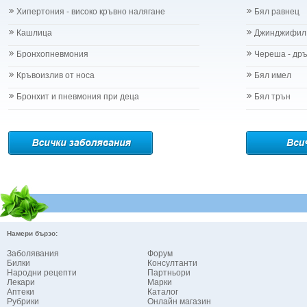
Хипертония - високо кръвно налягане
Бял равнец
Кашлица
Джинджифил
Бронхопневмония
Череша - др
Кръвоизлив от носа
Бял имел
Бронхит и пневмония при деца
Бял трън
Намери бързо:
Заболявания
Форум
Билки
Консултанти
Народни рецепти
Партньори
Лекари
Марки
Аптеки
Каталог
Рубрики
Онлайн магазин