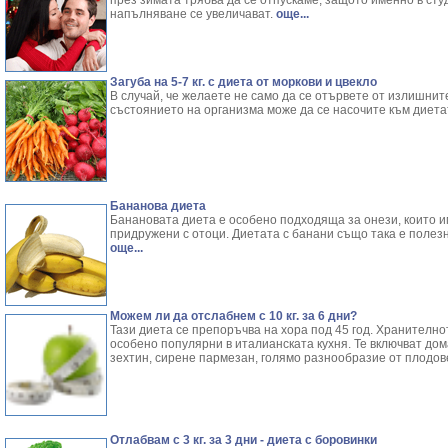
през зимата трябва да се отпускаме, защото именно в ст
напълняване се увеличават.
още...
Загуба на 5-7 кг. с диета от моркови и цвекло
В случай, че желаете не само да се отървете от излишнит
състоянието на организма може да се насочите към диетат
Бананова диета
Банановата диета е особено подходяща за онези, които 
придружени с отоци. Диетата с банани също така е полезна
още...
Можем ли да отслабнем с 10 кг. за 6 дни?
Тази диета се препоръчва на хора под 45 год. Хранителнот
особено популярни в италианската кухня. Те включват дома
зехтин, сирене пармезан, голямо разнообразие от плодов
Отлабвам с 3 кг. за 3 дни - диета с боровинки