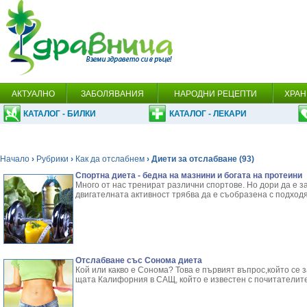
АКТУАЛНО
ЗАБОЛЯВАНИЯ
НАРОДНИ РЕЦЕПТИ
ХРАН
КАТАЛОГ - БИЛКИ
КАТАЛОГ - ЛЕКАРИ
Начало
›
Рубрики
›
Как да отслабнем
› Диети за отслабване (93)
Спортна диета - бедна на мазнини и богата на протеини
Много от нас тренират различни спортове. Но дори да е з
двигателната активност трябва да е съобразена с подход
Отслабване със Сонома диета
Кой или какво е Сонома? Това е първият въпрос,който се 
щата Калифорния в САЩ, който е известен с почитателите