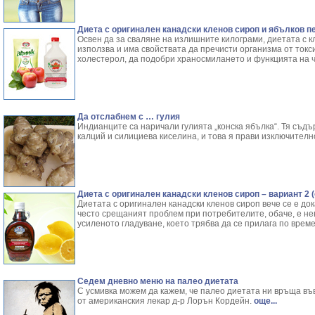
Диета с оригинален канадски кленов сироп и ябълков п
Освен да за сваляне на излишните килограми, диетата с к
използва и има свойствата да пречисти организма от токс
холестерол, да подобри храносмилането и функцията на 
Да отслабнем с … гулия
Индианците са наричали гулията „конска ябълка“. Тя съдъ
калций и силициева киселина, и това я прави изключителн
Диета с оригинален канадски кленов сироп – вариант 2 
Диетата с оригинален канадски кленов сироп вече се е до
често срещаният проблем при потребителите, обаче, е н
усиленото гладуване, което трябва да се прилага по време
Седем дневно меню на палео диетата
С усмивка можем да кажем, че палео диетата ни връща въ
от американския лекар д-р Лорън Кордейн.
още...