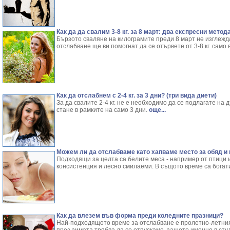
Как да да свалим 3-8 кг. за 8 март: два експресни метод
Бързото сваляне на килограмите преди 8 март не изглежда
отслабване ще ви помогнат да се отървете от 3-8 кг. само
Как да отслабнем с 2-4 кг. за 3 дни? (три вида диети)
За да свалите 2-4 кг. не е необходимо да се подлагате на
стане в рамките на само 3 дни.
още...
Можем ли да отслабваме като хапваме место за обяд и
Подходящи за целта са белите меса - например от птици 
консистенция и лесно смилаеми. В същото време са богат
Как да влезем във форма преди коледните празници?
Най-подходящото време за отслабване е пролетно-летният