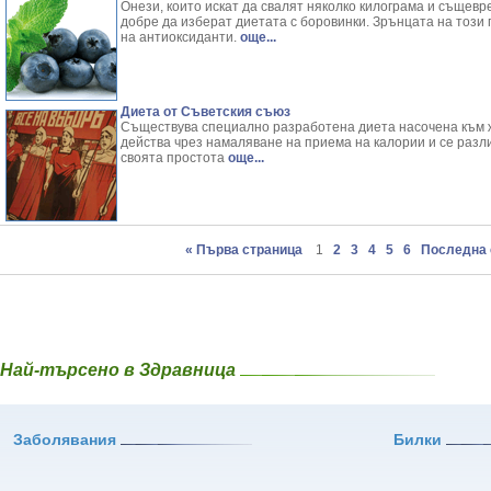
Онези, които искат да свалят няколко килограма и същевр
добре да изберат диетата с боровинки. Зрънцата на този
на антиоксиданти.
още...
Диета от Съветския съюз
Съществува специално разработена диета насочена към ж
действа чрез намаляване на приема на калории и се разл
своята простотa
още...
« Първа страница
1
2
3
4
5
6
Последна 
Най-търсено в Здравница
Заболявания
Билки