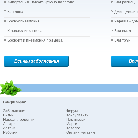
Хипертония - високо кръвно налягане
Бял равнец
Кашлица
Джинджифил
Бронхопневмония
Череша - др
Кръвоизлив от носа
Бял имел
Бронхит и пневмония при деца
Бял трън
Намери бързо:
Заболявания
Форум
Билки
Консултанти
Народни рецепти
Партньори
Лекари
Марки
Аптеки
Каталог
Рубрики
Онлайн магазин