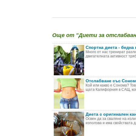
Още от "Диети за отслабване
Спортна диета - бедна 
Много от нас тренират разли
двигателната активност тряб
Отслабване със Соном
Кой или какво е Сонома? Тов
щата Калифорния в САЩ, койт
Диета с оригинален ка
Освен да за сваляне на изли
използва и има свойствата да