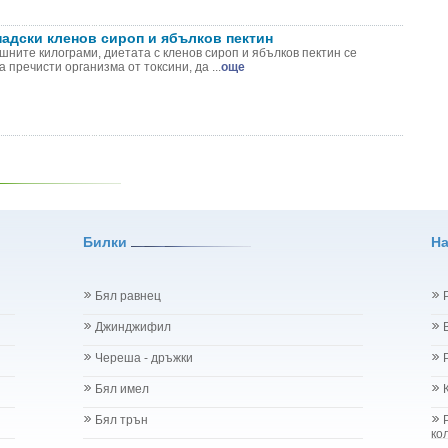
надски кленов сироп и ябълков пектин
шните килограми, диетата с кленов сироп и ябълков пектин се
 пречисти организма от токсини, да ...
още
Билки
Н
Бял равнец
Джинджифил
Череша - дръжки
Бял имел
Бял трън
ко