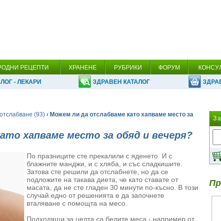
РОДНИ РЕЦЕПТИ
ХРАНЕНЕ
РУБРИКИ
ФОРУМ
КОНСУ
ЛОГ - ЛЕКАРИ
ЗДРАВЕН КАТАЛОГ
ЗДРА
отслабване (93)
› Можем ли да отслабваме като хапваме место за
З
ато хапваме место за обяд и вечеря?
По празниците сте прекалили с яденето. И с
блажните манджи, и с хляба, и със сладкишите.
Затова сте решили да отслабнете, но да се
подложите на такава диета, че като ставате от
Пр
масата, да не сте гладен 30 минути по-късно. В този
случай едно от решенията е да започнете
вталяване с помощта на месо.
Подходящи за целта са белите меса - например от