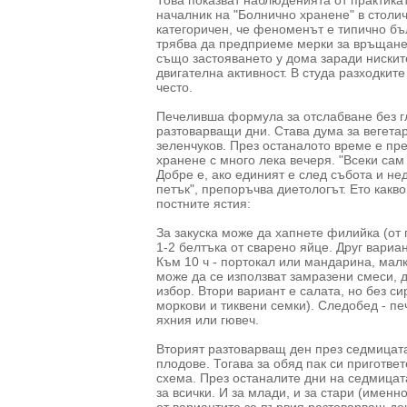
Това показват наблюденията от практикат
началник на "Болнично хранене" в столи
категоричен, че феноменът е типично бъл
трябва да предприеме мерки за връщанет
също застояването у дома заради нискит
двигателна активност. В студа разходките
често.
Печеливша формула за отслабване без гл
разтоварващи дни. Става дума за вегетар
зеленчуков. През останалото време е пр
хранене с много лека вечеря. "Всеки сам
Добре е, ако единият е след събота и нед
петък", препоръчва диетологът. Ето как
постните ястия:
За закуска може да хапнете филийка (от
1-2 белтъка от сварено яйце. Друг вариа
Към 10 ч - портокал или мандарина, малк
може да се използват замразени смеси, д
избор. Втори вариант е салата, но без с
моркови и тиквени семки). Следобед - пе
яхния или гювеч.
Вторият разтоварващ ден през седмицата
плодове. Тогава за обяд пак си приготве
схема. През останалите дни на седмицата
за всички. И за млади, и за стари (имен