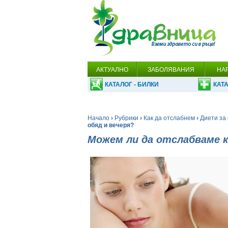
АКТУАЛНО
ЗАБОЛЯВАНИЯ
НА
КАТАЛОГ - БИЛКИ
КАТА
Начало
›
Рубрики
›
Как да отслабнем
›
Диети за 
обяд и вечеря?
Можем ли да отслабваме к