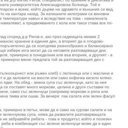
а на д-р Митко Ригов, специалист по хранене и диететика и
чната университетска Александровска болница. Той е
гарски и всеки, който държи на здравето и външния си вид,
о на кантара назад. За излишните килограми са виновни
е температури навън и вследствие на това - намалената
 намаляват, а придвижването с кола или такси става все по-
ад според д-р Ригов е, ако през седмицата имаме 2
ианско хранене в единия ден, а вторият да е плодово-
епоръчително да се осигурява разнообразно и балансирано
 ще избере кога могат да са неговите разтоварващи дни.
еля, примерно в понеделник или във вторник, а другият - в
во примерно меню предлага той за разтоварващия ден с
 пълнозърнест или ръжен хляб) с лютеница или с маслини и
нт е да заложите на мюсли или само кофичка кисело мляко.
о ядки. На обяд - зимна супа със зеленчуци, като за нея
а се поставят много моркови, целина и други съставки по
ирене, само със зеленчуци (например моркови и ряпа или
чена тиква или ошав. За вечеря: пак салата или зелен фасул
, примерно в петък, може да е само на сурови салати и на
те зеленчукова супа, няма да развалите разтоварващата
 не забравяйте рибата - това е продуктът, който е полезен
но риба в комбинация със зелени зеленчуци може да е един