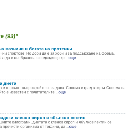
 (93)"
на мазнини и богата на протеини
чни спортове. Но дори да е за хоби и за поддържане на форма,
ва да е съобразена с подходящо хр ...
още
а диета
а е първият въпрос,който се задава. Сонома е град в окръг Сонома на
о е известен с почитателите ...
още
надски кленов сироп и ябълков пектин
шните килограми, диетата с кленов сироп и ябълков пектин се
 пречисти организма от токсини, да ...
още