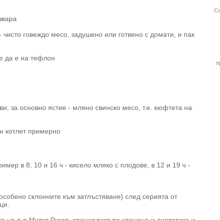
Со
извара
 - чисто говеждо месо, задушено или готвено с домати, и пак
же да е на тефлон
п
ови; за основно ястие - мляно свинско месо, т.е. кюфтета на
вен котлет примерно
мер в 8, 10 и 16 ч - кисело мляко с плодове, в 12 и 19 ч -
(особено склонните към затлъстяване) след серията от
ци.