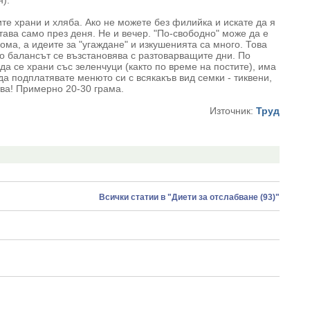
).
те храни и хляба. Ако не можете без филийка и искате да я
тава само през деня. Не и вечер. "По-свободно" може да е
ома, а идеите за "угаждане" и изкушенията са много. Това
то балансът се възстановява с разтоварващите дни. По
да се храни със зеленчуци (както по време на постите), има
да подплатявате менюто си с всякакъв вид семки - тиквени,
тва! Примерно 20-30 грама.
Източник:
Труд
Всички статии в "Диети за отслабване (93)"