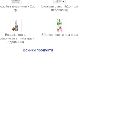
да, без алуминий - 250
Билкова смес №15 (при
гр.
псориазис)
Безалкохолна
Ябълков пектин на прах
рополисова тинктура -
Здравница
Всички продукти