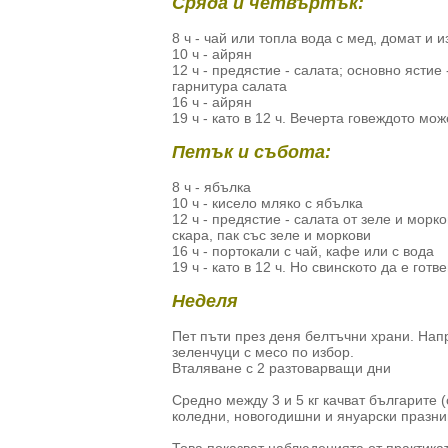
Сряда и четвъртък:
8 ч - чай или топла вода с мед, домат и 
10 ч - айрян
12 ч - предястие - салата; основно ястие
гарнитура салата
16 ч - айрян
19 ч - като в 12 ч. Вечерта говеждото мо
Петък и събота:
8 ч - ябълка
10 ч - кисело мляко с ябълка
12 ч - предястие - салата от зеле и морк
скара, пак със зеле и моркови
16 ч - портокали с чай, кафе или с вода
19 ч - като в 12 ч. Но свинското да е гот
Неделя
Пет пъти през деня белтъчни храни. Напри
зеленчуци с месо по избор.
Вталяване с 2 разтоварващи дни
Средно между 3 и 5 кг качват българите 
коледни, новогодишни и януарски празни