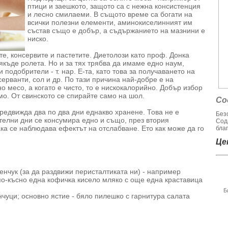
птици и заешкото, защото са с нежна консистенция
и лесно смилаеми. В същото време са богати на
всички полезни елементи, аминокиселинният им
състав също е добър, а съдържанието на мазнини е
ниско.
те, консервите и пастетите. Диетолози като проф. Донка
къде ролета. Но и за тях трябва да имаме едно наум,
 подобрители - т. нар. Е-та, като това за получаването на
ерванти, сол и др. По тази причина най-добре е на
о месо, а когато е чисто, то е нискокалорийно. Добър избор
мо. От свинското се спирайте само на шол.
Со
редвижда два по два дни еднакво хранене. Това не е
Без
телни дни се консумира едно и също, през втория
Сод
ака се наблюдава ефектът на отслабване. Ето как може да го
благ
Цен
ленчук (за да раздвижи перисталтиката ни) - например
 по-късно една кофичка кисело мляко с още една краставица
Б
енчуци; основно ястие - бяло пилешко с гарнитура салата