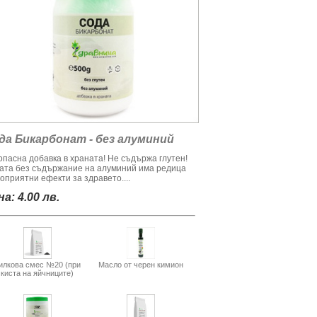
да Бикарбонат - без алуминий
опасна добавка в храната! Не съдържа глутен!
ата без съдържание на алуминий има редица
оприятни ефекти за здравето....
а: 4.00 лв.
илкова смес №20 (при
Масло от черен кимион
киста на яйчниците)