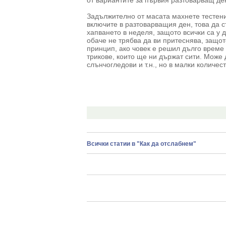
от вариантите за първия разтоварващ ден
Задължително от масата махнете тестени
включите в разтоварващия ден, това да с
хапването в неделя, защото всички са у д
обаче не трябва да ви притеснява, защо
принцип, ако човек е решил дълго време 
трикове, които ще ни държат сити. Може 
слънчогледови и т.н., но в малки количес
Всички статии в "Как да отслабнем"