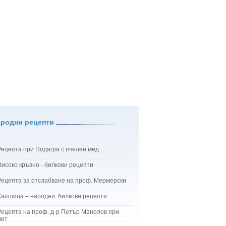
ародни рецепти
Рецепта при Подагра с пчелен мед
Високо кръвно - билкови рецепти
Рецепта за отслабване на проф. Мермерски
Кашлица – народни, билкови рецепти
Рецепта на проф. д-р Петър Манолов при
лит