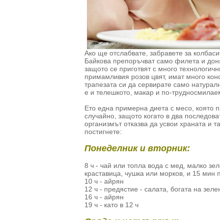
Ако ще отслабвате, забравете за колбаси
Байкова препоръчват само филета и доня
защото се приготвят с много технологични
примамливия розов цвят, имат много конс
трапезата си да сервирате само натуралн
е и телешкото, макар и по-трудносмилае
Ето една примерна диета с месо, която п
случайно, защото когато в два последова
организмът отказва да усвои храната и т
постигнете:
Понеделник и вторник:
8 ч - чай или топла вода с мед, малко зе
краставица, чушка или морков, и 15 мин
10 ч - айрян
12 ч - предястие - салата, богата на зел
16 ч - айрян
19 ч - като в 12 ч