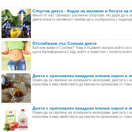
Спортна диета - бедна на мазнини и богата на 
Много от нас тренират различни спортове. Но дори да е з
двигателната активност трябва да е съобразена с подходящ
Отслабване със Сонома диета
Кой или какво е Сонома? Това е първият въпрос,който се 
щата Калифорния в САЩ, който е известен с почитателите 
Диета с оригинален канадски кленов сироп и 
Освен да за сваляне на излишните килограми, диетата с к
използва и има свойствата да пречисти организма от токсин
Диета с оригинален канадски кленов сироп и 
Освен да за сваляне на излишните килограми, диетата с к
използва и има свойствата да пречисти организма от токсин