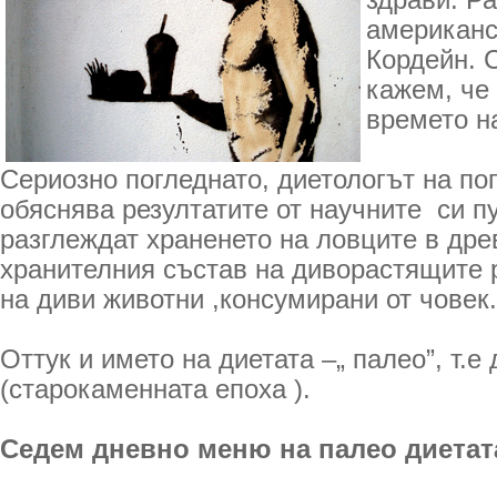
здрави. Ра
американс
Кордейн. 
кажем, че
времето н
Сериозно погледнато, диетологът на по
обяснява резултатите от научните си п
разглеждат храненето на ловците в дре
хранителния състав на диворастящите 
на диви животни ,консумирани от човек.
Оттук и името на диетата –„ палео”, т.
(старокаменната епоха ).
Седем дневно меню на палео диетат