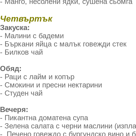
- Манго, несолени ядки, сушена сьомга
Четвъртък
Закуска:
- Малини с бадеми
- Бъркани яйца с малък говежди стек
- Билков чай
Обяд:
- Раци с лайм и копър
- Смокини и пресни нектарини
- Студен чай
Вечеря:
- Пикантна доматена супа
- Зелена салата с черни маслини (изпла
- Печено говеждо с бургундско вино и 