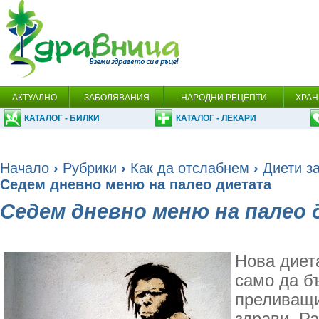
АКТУАЛНО
ЗАБОЛЯВАНИЯ
НАРОДНИ РЕЦЕПТИ
ХРАН
КАТАЛОГ - БИЛКИ
КАТАЛОГ - ЛЕКАРИ
Начало
›
Рубрики
›
Как да отслабнем
›
Диети за
Седем дневно меню на палео диетата
Седем дневно меню на палео
Нова диет
само да б
преливащи