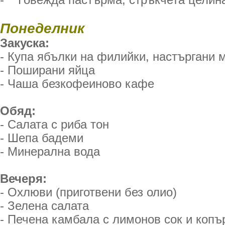
- Говежда пастърма, стръкчета целин
Понеделник
Закуска:
- Купа ябълки на филийки, настъргани 
- Поширани яйца
- Чаша безкофеиново кафе
Обяд:
- Салата с риба тон
- Шепа бадеми
- Минерална вода
Вечеря:
- Охлюви (приготвени без олио)
- Зелена салата
- Печена камбала с лимонов сок и копъ