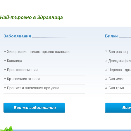
Най-търсено в Здравница
Заболявания
Билки
Хипертония - високо кръвно налягане
Бял равнец
Кашлица
Джинджифил
Бронхопневмония
Череша - др
Кръвоизлив от носа
Бял имел
Бронхит и пневмония при деца
Бял трън