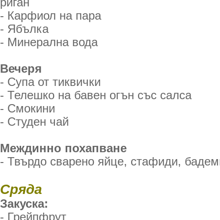
риган
- Карфиол на пара
- Ябълка
- Минерална вода
Вечеря
- Супа от тиквички
- Телешко на бавен огън със салса
- Смокини
- Студен чай
Междинно похапване
- Твърдо сварено яйце, стафиди, бадем
Сряда
Закуска:
- Грейпфрут