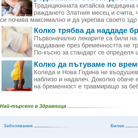
Традиционната китайска медицина 
раждането Златния месец и счита, 
си почива максимално и да укрепва своето здр 
Колко трябва да наддаде б
Първоначално лекарите са били на
наддаване през бременността не тр
По-късно за стандарт се определя ш
Колко да пътуваме по врем
Коледа и Нова Година ни въодушев
наблизо и надалеч. Доколко обаче 
на бременност е травмиращо за бебе
Най-търсено в Здравница
Заболявания
Билки