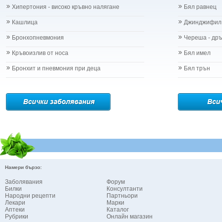
Хипертония - високо кръвно налягане
Бял равнец
Кашлица
Джинджифил
Бронхопневмония
Череша - др
Кръвоизлив от носа
Бял имел
Бронхит и пневмония при деца
Бял трън
Намери бързо:
Заболявания
Форум
Билки
Консултанти
Народни рецепти
Партньори
Лекари
Марки
Аптеки
Каталог
Рубрики
Онлайн магазин