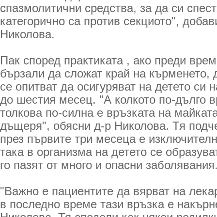
спазмолитични средства, за да си спест
категорично са против секциото", добав
Николова.
Пак според практиката , ако преди врем
бързали да сложат край на кърменето, д
се опитват да осигуряват на детето си 
до шестия месец. "А колкото по-дълго 
толкова по-силна е връзката на майката
дъщеря", обясни д-р Николова. Тя подч
през първите три месеца е изключител
така в организма на детето се образува
го пазят от много и опасни заболявания
"Важно е пациентите да вярват на лека
в последно време тази връзка е накърн