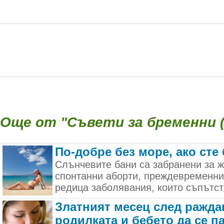
Още от "Съвети за бременни (
По-добре без море, ако сте
Слънчевите бани са забранени за ж
спонтанни аборти, преждевременни 
редица заболявания, които съпътств
Златният месец след ражда
родилката и бебето да се п