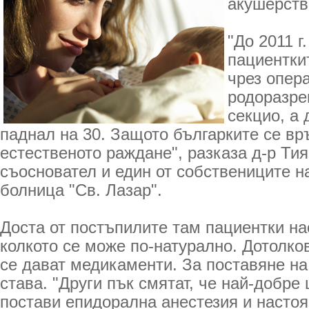
акушерств
"До 2011 г
пациентки
чрез опер
родоразреш
секцио, а 
паднал на 30. Защото българките се в
естественото раждане", разказа д-р Ти
съосновател и един от собствениците н
болница "Св. Лазар".
Доста от постъпилите там пациентки на
колкото се може по-натурално. Дотолков
се дават медикаменти. За поставяне на
става. "Други пък смятат, че най-добре 
постави епидорална анестезия и настоя