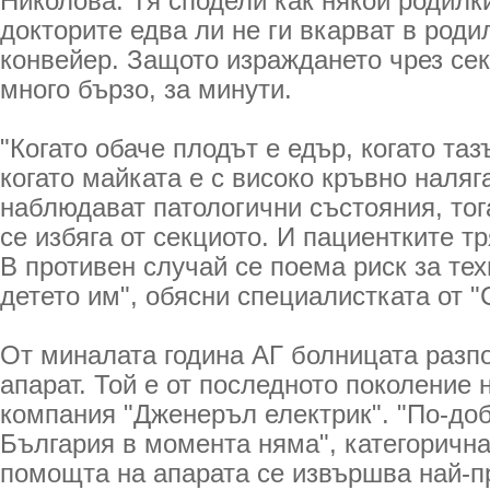
Николова. Тя сподели как някои родилк
докторите едва ли не ги вкарват в роди
конвейер. Защото израждането чрез се
много бързо, за минути.
"Когато обаче плодът е едър, когато таз
когато майката е с високо кръвно наляг
наблюдават патологични състояния, тог
се избяга от секциото. И пациентките тр
В противен случай се поема риск за тех
детето им", обясни специалистката от "
От миналата година АГ болницата разп
апарат. Той е от последното поколение
компания "Дженеръл електрик". "По-доб
България в момента няма", категорична
помощта на апарата се извършва най-п