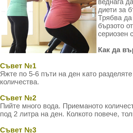
веднага да
диети за б
Трябва да
бързото о
сериозен с
Как да в
Съвет №1
Яжте по 5-6 пъти на ден като разделяте
количества.
Съвет №2
Пийте много вода. Приеманото количест
под 2 литра на ден. Колкото повече, то
Съвет №3