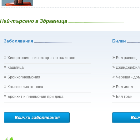
Най-търсено в Здравница
Заболявания
Билки
Хипертония - високо кръвно налягане
Бял равнец
Кашлица
Джинджифил
Бронхопневмония
Череша - др
Кръвоизлив от носа
Бял имел
Бронхит и пневмония при деца
Бял трън