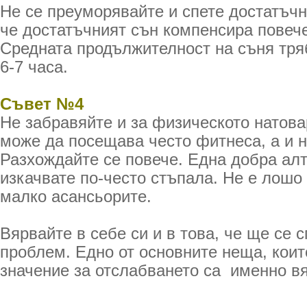
Не се преуморявайте и спете достатъчн
че достатъчният сън компенсира повече
Средната продължителност на съня тря
6-7 часа.
Съвет №4
Не забравяйте и за физическото натова
може да посещава често фитнеса, а и н
Разхождайте се повече. Една добра ал
изкачвате по-често стъпала. Не е лошо
малко асансьорите.
Вярвайте в себе си и в това, че ще се с
проблем. Едно от основните неща, коит
значение за отслабването са именно вя