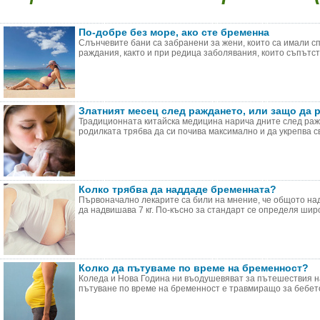
По-добре без море, ако сте бременна
Слънчевите бани са забранени за жени, които са имали 
раждания, както и при редица заболявания, които съпътств
Златният месец след раждането, или защо да р
Традиционната китайска медицина нарича дните след ражд
родилката трябва да си почива максимално и да укрепва сво
Колко трябва да наддаде бременната?
Първоначално лекарите са били на мнение, че общото на
да надвишава 7 кг. По-късно за стандарт се определя широк
Колко да пътуваме по време на бременност?
Коледа и Нова Година ни въодушевяват за пътешествия н
пътуване по време на бременност е травмиращо за бебето 