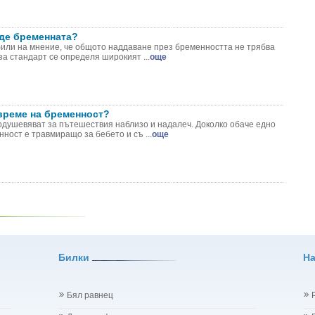
аде бременната?
или на мнение, че общото наддаване през бременността не трябва
за стандарт се определя широкият ...
още
време на бременност?
одушевяват за пътешествия наблизо и надалеч. Доколко обаче едно
ност е травмиращо за бебето и съ ...
още
Билки
Н
Бял равнец