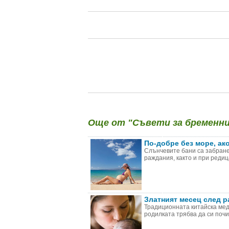
Още от "Съвети за бременни 
По-добре без море, ак
Слънчевите бани са забране
раждания, както и при редиц
Златният месец след р
Традиционната китайска мед
родилката трябва да си почив