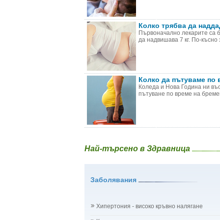
Колко трябва да надд
Първоначално лекарите са б
да надвишава 7 кг. По-късно 
Колко да пътуваме по 
Коледа и Нова Година ни въ
пътуване по време на бремен
Най-търсено в Здравница
Заболявания
Хипертония - високо кръвно налягане