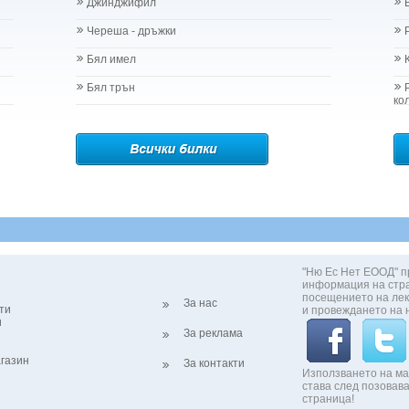
Джинджифил
Череша - дръжки
Бял имел
Бял трън
ко
"Ню Ес Нет ЕООД" п
информация на стр
посещението на лек
За нас
ти
и провеждането на 
и
За реклама
газин
За контакти
Използването на ма
става след позовава
страница!