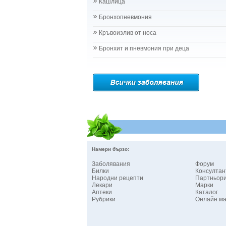
Кашлица
Бронхопневмония
Кръвоизлив от носа
Бронхит и пневмония при деца
Намери бързо:
Заболявания
Форум
Билки
Консултан
Народни рецепти
Партньор
Лекари
Марки
Аптеки
Каталог
Рубрики
Онлайн ма