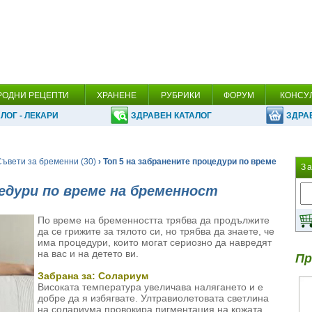
РОДНИ РЕЦЕПТИ
ХРАНЕНЕ
РУБРИКИ
ФОРУМ
КОНСУ
ЛОГ - ЛЕКАРИ
ЗДРАВЕН КАТАЛОГ
ЗДРА
Съвети за бременни (30)
› Топ 5 на забранените процедури по време
З
цедури по време на бременност
По време на бременността трябва да продължите
да се грижите за тялото си, но трябва да знаете, че
има процедури, които могат сериозно да навредят
на вас и на детето ви.
Пр
Забрана за: Солариум
Високата температура увеличава налягането и е
добре да я избягвате. Ултравиолетовата светлина
на солариума провокира пигментация на кожата.