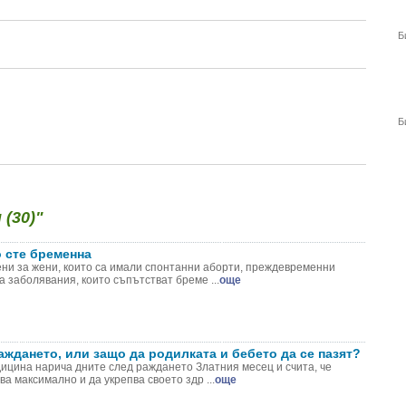
Б
Б
(30)"
о сте бременна
ни за жени, които са имали спонтанни аборти, преждевременни
а заболявания, които съпътстват бреме ...
още
аждането, или защо да родилката и бебето да се пазят?
ицина нарича дните след раждането Златния месец и счита, че
а максимално и да укрепва своето здр ...
още