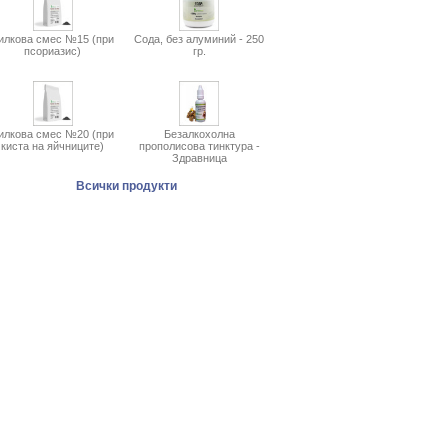
илкова смес №15 (при
Сода, без алуминий - 250
псориазис)
гр.
илкова смес №20 (при
Безалкохолна
киста на яйчниците)
прополисова тинктура -
Здравница
Всички продукти