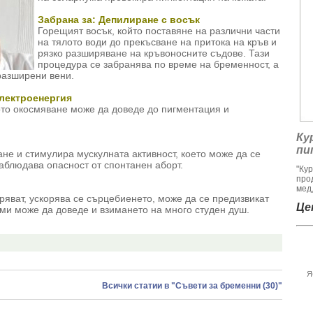
Забрана за: Депилиране с восък
Горещият восък, който поставяне на различни части
на тялото води до прекъсване на притока на кръв и
рязко разширяване на кръвоносните съдове. Тази
процедура се забранява по време на бременност, а
разширени вени.
електроенергия
то окосмяване може да доведе до пигментация и
Ку
пи
е и стимулира мускулната активност, което може да се
наблюдава опасност от спонтанен аборт.
"Ку
про
мед,
ряват, ускорява се сърцебиенето, може да се предизвикат
Цен
ми може да доведе и взимането на много студен душ.
Я
Всички статии в "Съвети за бременни (30)"