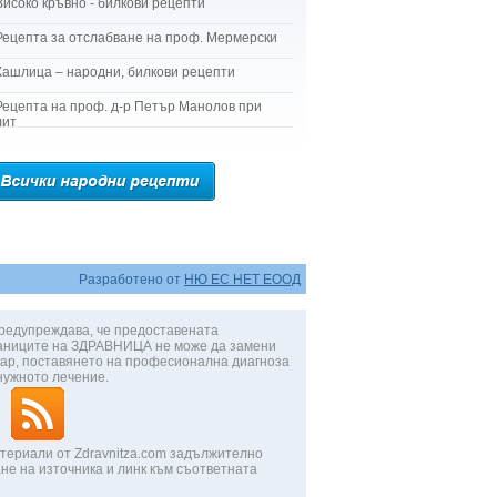
Високо кръвно - билкови рецепти
Рецепта за отслабване на проф. Мермерски
Кашлица – народни, билкови рецепти
Рецепта на проф. д-р Петър Манолов при
лит
Разработено от
НЮ ЕС НЕТ ЕООД
редупреждава, че предоставената
аниците на ЗДРАВНИЦА не може да замени
ар, поставянето на професионална диагноза
нужното лечение.
териали от Zdravnitza.com задължително
не на източника и линк към съответната