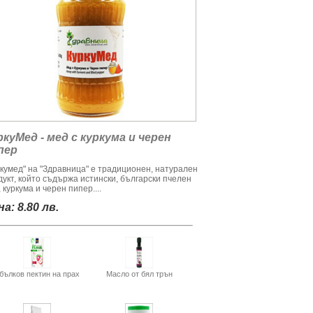
ркуМед - мед с куркума и черен
пер
ркумед" на "Здравница" е традиционен, натурален
дукт, който съдържа истински, български пчелен
 куркума и черен пипер....
а: 8.80 лв.
бълков пектин на прах
Масло от бял трън