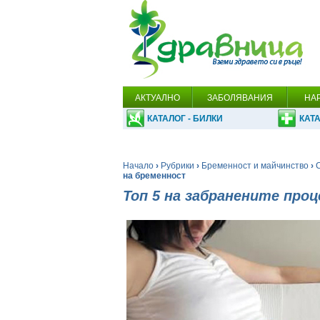
АКТУАЛНО
ЗАБОЛЯВАНИЯ
НА
КАТАЛОГ - БИЛКИ
КАТА
Начало
›
Рубрики
›
Бременност и майчинство
›
на бременност
Топ 5 на забранените про